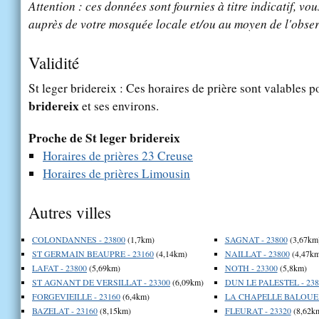
Attention : ces données sont fournies à titre indicatif, vou
auprès de votre mosquée locale et/ou au moyen de l'obser
Validité
St leger bridereix : Ces horaires de prière sont valables p
bridereix
et ses environs.
Proche de St leger bridereix
Horaires de prières 23 Creuse
Horaires de prières Limousin
Autres villes
COLONDANNES - 23800
(1,7km)
SAGNAT - 23800
(3,67km
ST GERMAIN BEAUPRE - 23160
(4,14km)
NAILLAT - 23800
(4,47km
LAFAT - 23800
(5,69km)
NOTH - 23300
(5,8km)
ST AGNANT DE VERSILLAT - 23300
(6,09km)
DUN LE PALESTEL - 238
FORGEVIEILLE - 23160
(6,4km)
LA CHAPELLE BALOUE -
BAZELAT - 23160
(8,15km)
FLEURAT - 23320
(8,62k