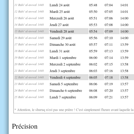
Lundi 24 août
05:48
07:04
14:01
11 Rabi' al-awwal 1448
Mardi 25 août
05:50
07:05
14:01
12 Rabi' al-awwal 1448
Mercredi 26 août
05:51
07:06
14:00
13 Rabi' al-awwal 1448
Jeudi 27 août
05:53
07:08
14:00
14 Rabi' al-awwal 1448
Vendredi 28 août
05:54
07:09
14:00
15 Rabi' al-awwal 1448
Samedi 29 août
05:56
07:10
14:00
16 Rabi' al-awwal 1448
Dimanche 30 août
05:57
07:11
13:59
17 Rabi' al-awwal 1448
Lundi 31 août
05:59
07:13
13:59
18 Rabi' al-awwal 1448
Mardi 1 septembre
06:00
07:14
13:59
19 Rabi' al-awwal 1448
Mercredi 2 septembre
06:02
07:15
13:58
20 Rabi' al-awwal 1448
Jeudi 3 septembre
06:03
07:16
13:58
21 Rabi' al-awwal 1448
Vendredi 4 septembre
06:05
07:18
13:58
22 Rabi' al-awwal 1448
Samedi 5 septembre
06:06
07:19
13:57
23 Rabi' al-awwal 1448
Dimanche 6 septembre
06:08
07:20
13:57
24 Rabi' al-awwal 1448
Lundi 7 septembre
06:09
07:21
13:57
25 Rabi' al-awwal 1448
* Attention, le shuruq n'est pas une prière ! C'est simplement l'heure avant laquelle l
Précision