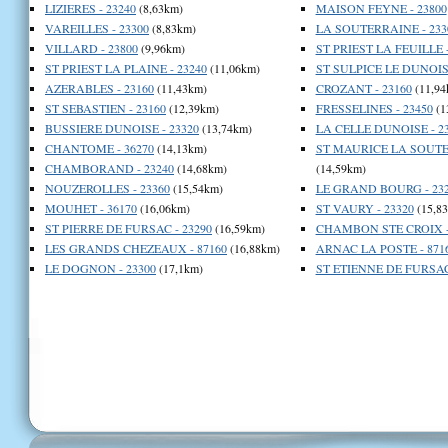
LIZIERES - 23240
(8,63km)
MAISON FEYNE - 23800
VAREILLES - 23300
(8,83km)
LA SOUTERRAINE - 233
VILLARD - 23800
(9,96km)
ST PRIEST LA FEUILLE -
ST PRIEST LA PLAINE - 23240
(11,06km)
ST SULPICE LE DUNOIS 
AZERABLES - 23160
(11,43km)
CROZANT - 23160
(11,94
ST SEBASTIEN - 23160
(12,39km)
FRESSELINES - 23450
(1
BUSSIERE DUNOISE - 23320
(13,74km)
LA CELLE DUNOISE - 2
CHANTOME - 36270
(14,13km)
ST MAURICE LA SOUTER
CHAMBORAND - 23240
(14,68km)
(14,59km)
NOUZEROLLES - 23360
(15,54km)
LE GRAND BOURG - 23
MOUHET - 36170
(16,06km)
ST VAURY - 23320
(15,8
ST PIERRE DE FURSAC - 23290
(16,59km)
CHAMBON STE CROIX -
LES GRANDS CHEZEAUX - 87160
(16,88km)
ARNAC LA POSTE - 871
LE DOGNON - 23300
(17,1km)
ST ETIENNE DE FURSAC 