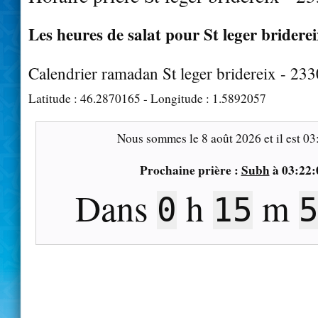
Les heures de salat pour St leger briderei
Calendrier ramadan St leger bridereix - 23
Latitude :
46.2870165
- Longitude :
1.5892057
Nous sommes le
8 août 2026
et il est
03
Prochaine prière :
Subh
à
03:22:
Dans
h
m
0
15