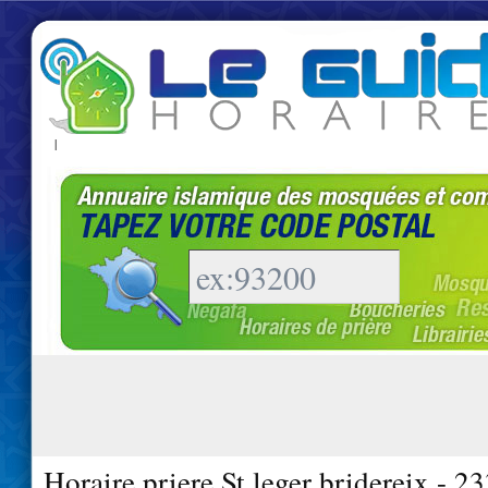
|
Horaire priere St leger bridereix - 2