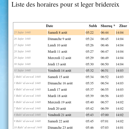
Liste des horaires pour st leger bridereix
Date
Subh
Shuruq *
Zhur
Samedi 8 août
05:22
06:44
14:04
25 Safar 1448
Dimanche 9 août
05:24
06:45
14:04
26 Safar 1448
Lundi 10 août
05:26
06:46
14:04
27 Safar 1448
Mardi 11 août
05:27
06:47
14:04
28 Safar 1448
Mercredi 12 août
05:29
06:49
14:04
29 Safar 1448
Jeudi 13 août
05:30
06:50
14:04
30 Safar 1448
Vendredi 14 août
05:32
06:51
14:03
31 Safar 1448
Samedi 15 août
05:34
06:52
14:03
2 Rabi' al-awwal 1448
Dimanche 16 août
05:35
06:54
14:03
3 Rabi' al-awwal 1448
Lundi 17 août
05:37
06:55
14:03
4 Rabi' al-awwal 1448
Mardi 18 août
05:39
06:56
14:03
5 Rabi' al-awwal 1448
Mercredi 19 août
05:40
06:57
14:02
6 Rabi' al-awwal 1448
Jeudi 20 août
05:42
06:59
14:02
7 Rabi' al-awwal 1448
Vendredi 21 août
05:43
07:00
14:02
8 Rabi' al-awwal 1448
Samedi 22 août
05:45
07:01
14:02
9 Rabi' al-awwal 1448
Dimanche 23 août
05:46
07:03
14:01
10 Rabi' al-awwal 1448