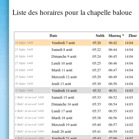
Liste des horaires pour la chapelle baloue
Date
Subh
Shuruq *
Zhur
Vendredi 7 août
05:20
06:42
14:04
24 Safar 1448
Samedi 8 août
05:22
06:44
14:04
25 Safar 1448
Dimanche 9 août
05:24
06:45
14:04
26 Safar 1448
Lundi 10 août
05:25
06:46
14:04
27 Safar 1448
Mardi 11 août
05:27
06:47
14:04
28 Safar 1448
Mercredi 12 août
05:29
06:49
14:04
29 Safar 1448
Jeudi 13 août
05:30
06:50
14:04
30 Safar 1448
Vendredi 14 août
05:32
06:51
14:03
31 Safar 1448
Samedi 15 août
05:33
06:52
14:03
2 Rabi' al-awwal 1448
Dimanche 16 août
05:35
06:54
14:03
3 Rabi' al-awwal 1448
Lundi 17 août
05:37
06:55
14:03
4 Rabi' al-awwal 1448
Mardi 18 août
05:38
06:56
14:03
5 Rabi' al-awwal 1448
Mercredi 19 août
05:40
06:57
14:02
6 Rabi' al-awwal 1448
Jeudi 20 août
05:41
06:59
14:02
7 Rabi' al-awwal 1448
Vendredi 21 août
05:43
07:00
14:02
8 Rabi' al-awwal 1448