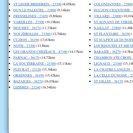
ST LEGER BRIDEREIX - 23300
(8,05km)
COLONDANNES - 23800
DUN LE PALESTEL - 23800
(9,14km)
EGUZON CHANTOME - 
FRESSELINES - 23450
(9,86km)
VILLARD - 23800
(10,01
VAREILLES - 23300
(10,18km)
ST AGNANT DE VERSILL
MOUHET - 36170
(11,33km)
NAILLAT - 23800
(11,48k
NOUZEROLLES - 23360
(12,76km)
ST PLANTAIRE - 36190
(
CUZION - 36190
(13,63km)
ST SULPICE LE DUNOIS 
NOTH - 23300
(13,8km)
LOURDOUEIX ST MICHE
LES GRANDS CHEZEAUX - 87160
(14,17km)
BARAIZE - 36270
(14,5km
PARNAC - 36170
(14,72km)
CHAMBON STE CROIX -
LA SOUTERRAINE - 23300
(15,11km)
LIGNAUD - 23360
(15,14
FLEURAT - 23320
(15,36km)
LA CHATRE LANGLIN - 
ORSENNES - 36190
(15,42km)
LA CELLE DUNOISE - 2
BAZAIGES - 36270
(16,03km)
ST GILLES - 36170
(16,2
LIZIERES - 23240
(16,54km)