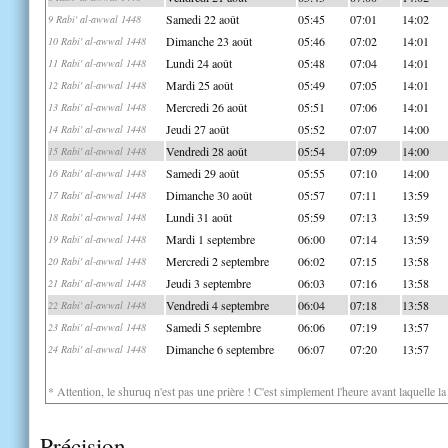
Samedi 22 août
05:45
07:01
14:02
9 Rabi' al-awwal 1448
Dimanche 23 août
05:46
07:02
14:01
10 Rabi' al-awwal 1448
Lundi 24 août
05:48
07:04
14:01
11 Rabi' al-awwal 1448
Mardi 25 août
05:49
07:05
14:01
12 Rabi' al-awwal 1448
Mercredi 26 août
05:51
07:06
14:01
13 Rabi' al-awwal 1448
Jeudi 27 août
05:52
07:07
14:00
14 Rabi' al-awwal 1448
Vendredi 28 août
05:54
07:09
14:00
15 Rabi' al-awwal 1448
Samedi 29 août
05:55
07:10
14:00
16 Rabi' al-awwal 1448
Dimanche 30 août
05:57
07:11
13:59
17 Rabi' al-awwal 1448
Lundi 31 août
05:59
07:13
13:59
18 Rabi' al-awwal 1448
Mardi 1 septembre
06:00
07:14
13:59
19 Rabi' al-awwal 1448
Mercredi 2 septembre
06:02
07:15
13:58
20 Rabi' al-awwal 1448
Jeudi 3 septembre
06:03
07:16
13:58
21 Rabi' al-awwal 1448
Vendredi 4 septembre
06:04
07:18
13:58
22 Rabi' al-awwal 1448
Samedi 5 septembre
06:06
07:19
13:57
23 Rabi' al-awwal 1448
Dimanche 6 septembre
06:07
07:20
13:57
24 Rabi' al-awwal 1448
* Attention, le shuruq n'est pas une prière ! C'est simplement l'heure avant laquelle l
Précision