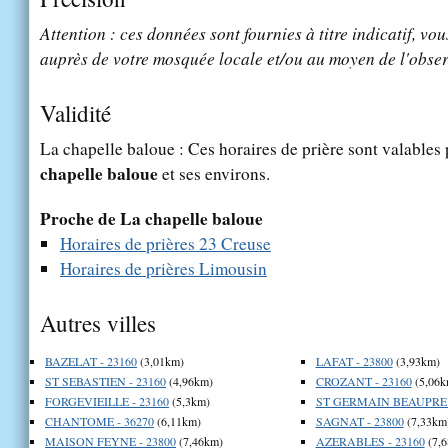
Attention : ces données sont fournies à titre indicatif, vou
auprès de votre mosquée locale et/ou au moyen de l'obser
Validité
La chapelle baloue : Ces horaires de prière sont valables 
chapelle baloue
et ses environs.
Proche de La chapelle baloue
Horaires de prières 23 Creuse
Horaires de prières Limousin
Autres villes
BAZELAT - 23160
(3,01km)
LAFAT - 23800
(3,93km)
ST SEBASTIEN - 23160
(4,96km)
CROZANT - 23160
(5,06k
FORGEVIEILLE - 23160
(5,3km)
ST GERMAIN BEAUPRE -
CHANTOME - 36270
(6,11km)
SAGNAT - 23800
(7,33km
MAISON FEYNE - 23800
(7,46km)
AZERABLES - 23160
(7,