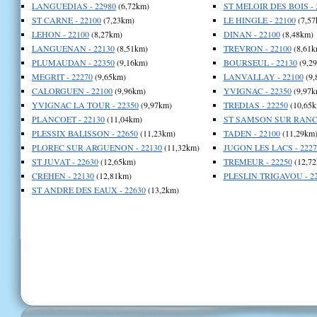
LANGUEDIAS - 22980
(6,72km)
ST MELOIR DES BOIS - 
ST CARNE - 22100
(7,23km)
LE HINGLE - 22100
(7,57
LEHON - 22100
(8,27km)
DINAN - 22100
(8,48km)
LANGUENAN - 22130
(8,51km)
TREVRON - 22100
(8,61k
PLUMAUDAN - 22350
(9,16km)
BOURSEUL - 22130
(9,2
MEGRIT - 22270
(9,65km)
LANVALLAY - 22100
(9,
CALORGUEN - 22100
(9,96km)
YVIGNAC - 22350
(9,97k
YVIGNAC LA TOUR - 22350
(9,97km)
TREDIAS - 22250
(10,65k
PLANCOET - 22130
(11,04km)
ST SAMSON SUR RANCE
PLESSIX BALISSON - 22650
(11,23km)
TADEN - 22100
(11,29km
PLOREC SUR ARGUENON - 22130
(11,32km)
JUGON LES LACS - 2227
ST JUVAT - 22630
(12,65km)
TREMEUR - 22250
(12,72
CREHEN - 22130
(12,81km)
PLESLIN TRIGAVOU - 2
ST ANDRE DES EAUX - 22630
(13,2km)