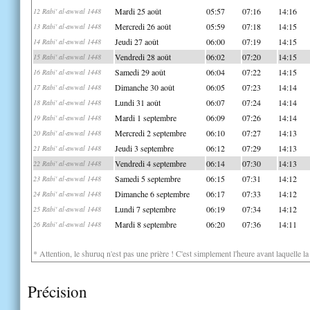
Mardi 25 août
05:57
07:16
14:16
12 Rabi' al-awwal 1448
Mercredi 26 août
05:59
07:18
14:15
13 Rabi' al-awwal 1448
Jeudi 27 août
06:00
07:19
14:15
14 Rabi' al-awwal 1448
Vendredi 28 août
06:02
07:20
14:15
15 Rabi' al-awwal 1448
Samedi 29 août
06:04
07:22
14:15
16 Rabi' al-awwal 1448
Dimanche 30 août
06:05
07:23
14:14
17 Rabi' al-awwal 1448
Lundi 31 août
06:07
07:24
14:14
18 Rabi' al-awwal 1448
Mardi 1 septembre
06:09
07:26
14:14
19 Rabi' al-awwal 1448
Mercredi 2 septembre
06:10
07:27
14:13
20 Rabi' al-awwal 1448
Jeudi 3 septembre
06:12
07:29
14:13
21 Rabi' al-awwal 1448
Vendredi 4 septembre
06:14
07:30
14:13
22 Rabi' al-awwal 1448
Samedi 5 septembre
06:15
07:31
14:12
23 Rabi' al-awwal 1448
Dimanche 6 septembre
06:17
07:33
14:12
24 Rabi' al-awwal 1448
Lundi 7 septembre
06:19
07:34
14:12
25 Rabi' al-awwal 1448
Mardi 8 septembre
06:20
07:36
14:11
26 Rabi' al-awwal 1448
* Attention, le shuruq n'est pas une prière ! C'est simplement l'heure avant laquelle l
Précision