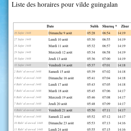
Liste des horaires pour vilde guingalan
Date
Subh
Shuruq *
Zhur
Dimanche 9 août
05:28
06:54
14:19
26 Safar 1448
Lundi 10 août
05:30
06:55
14:19
27 Safar 1448
Mardi 11 août
05:32
06:57
14:19
28 Safar 1448
Mercredi 12 août
05:34
06:58
14:19
29 Safar 1448
Jeudi 13 août
05:36
07:00
14:19
30 Safar 1448
Vendredi 14 août
05:37
07:01
14:18
31 Safar 1448
Samedi 15 août
05:39
07:02
14:18
2 Rabi' al-awwal 1448
Dimanche 16 août
05:41
07:04
14:18
3 Rabi' al-awwal 1448
Lundi 17 août
05:43
07:05
14:18
4 Rabi' al-awwal 1448
Mardi 18 août
05:45
07:06
14:17
5 Rabi' al-awwal 1448
Mercredi 19 août
05:46
07:08
14:17
6 Rabi' al-awwal 1448
Jeudi 20 août
05:48
07:09
14:17
7 Rabi' al-awwal 1448
Vendredi 21 août
05:50
07:11
14:17
8 Rabi' al-awwal 1448
Samedi 22 août
05:52
07:12
14:17
9 Rabi' al-awwal 1448
Dimanche 23 août
05:53
07:13
14:16
10 Rabi' al-awwal 1448
Lundi 24 août
05:55
07:15
14:16
11 Rabi' al-awwal 1448