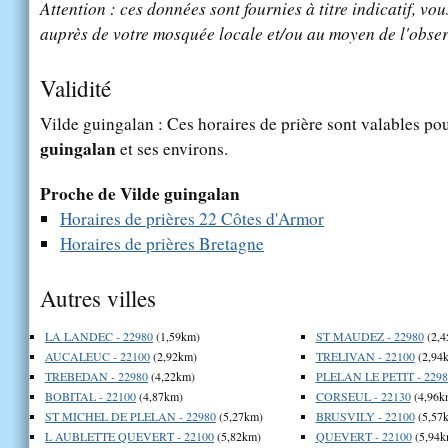
Attention : ces données sont fournies à titre indicatif, vou
auprès de votre mosquée locale et/ou au moyen de l'obser
Validité
Vilde guingalan : Ces horaires de prière sont valables pou
guingalan
et ses environs.
Proche de Vilde guingalan
Horaires de prières 22 Côtes d'Armor
Horaires de prières Bretagne
Autres villes
LA LANDEC - 22980
(1,59km)
ST MAUDEZ - 22980
(2,4
AUCALEUC - 22100
(2,92km)
TRELIVAN - 22100
(2,94
TREBEDAN - 22980
(4,22km)
PLELAN LE PETIT - 2298
BOBITAL - 22100
(4,87km)
CORSEUL - 22130
(4,96k
ST MICHEL DE PLELAN - 22980
(5,27km)
BRUSVILY - 22100
(5,57
L AUBLETTE QUEVERT - 22100
(5,82km)
QUEVERT - 22100
(5,94k