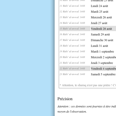
Lundi 24 août
11 Rabi' al-awwal 1448
Mardi 25 août
12 Rabi' al-awwal 1448
Mercredi 26 août
13 Rabi' al-awwal 1448
Jeudi 27 août
14 Rabi' al-awwal 1448
Vendredi 28 août
15 Rabi' al-awwal 1448
Samedi 29 août
16 Rabi' al-awwal 1448
Dimanche 30 août
17 Rabi' al-awwal 1448
Lundi 31 août
18 Rabi' al-awwal 1448
Mardi 1 septembre
19 Rabi' al-awwal 1448
Mercredi 2 septemb
20 Rabi' al-awwal 1448
Jeudi 3 septembre
21 Rabi' al-awwal 1448
Vendredi 4 septemb
22 Rabi' al-awwal 1448
Samedi 5 septembre
23 Rabi' al-awwal 1448
* Attention, le shuruq n'est pas une prière ! C
Précision
Attention : ces données sont fournies à titre in
moyen de l'observation.