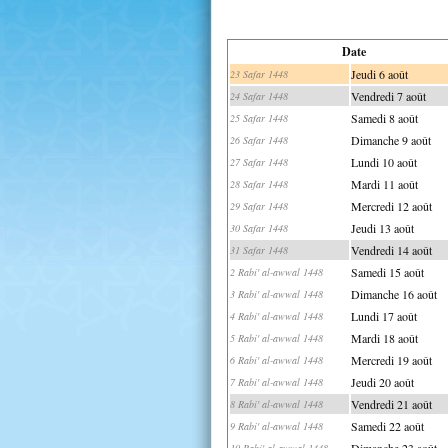
Date
Jeudi 6 août
23 Safar 1448
Vendredi 7 août
24 Safar 1448
Samedi 8 août
25 Safar 1448
Dimanche 9 août
26 Safar 1448
Lundi 10 août
27 Safar 1448
Mardi 11 août
28 Safar 1448
Mercredi 12 août
29 Safar 1448
Jeudi 13 août
30 Safar 1448
Vendredi 14 août
31 Safar 1448
Samedi 15 août
2 Rabi' al-awwal 1448
Dimanche 16 août
3 Rabi' al-awwal 1448
Lundi 17 août
4 Rabi' al-awwal 1448
Mardi 18 août
5 Rabi' al-awwal 1448
Mercredi 19 août
6 Rabi' al-awwal 1448
Jeudi 20 août
7 Rabi' al-awwal 1448
Vendredi 21 août
8 Rabi' al-awwal 1448
Samedi 22 août
9 Rabi' al-awwal 1448
Dimanche 23 août
10 Rabi' al-awwal 1448