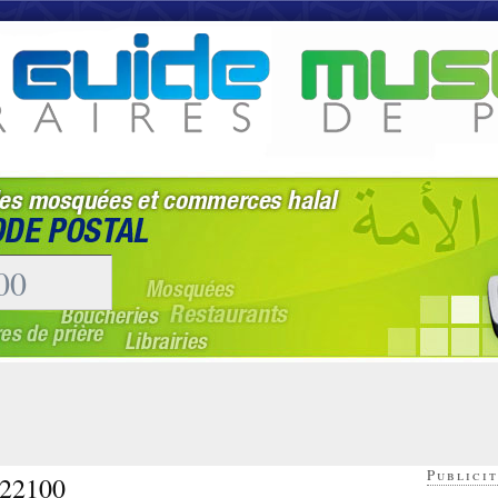
Publicit
 22100