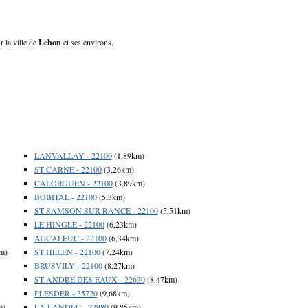
r la ville de
Lehon
et ses environs.
LANVALLAY - 22100
(1,89km)
ST CARNE - 22100
(3,26km)
CALORGUEN - 22100
(3,89km)
BOBITAL - 22100
(5,3km)
ST SAMSON SUR RANCE - 22100
(5,51km)
LE HINGLE - 22100
(6,23km)
AUCALEUC - 22100
(6,34km)
m)
ST HELEN - 22100
(7,24km)
BRUSVILY - 22100
(8,27km)
ST ANDRE DES EAUX - 22630
(8,47km)
PLESDER - 35720
(9,68km)
m)
LA LANDEC - 22980
(9,85km)