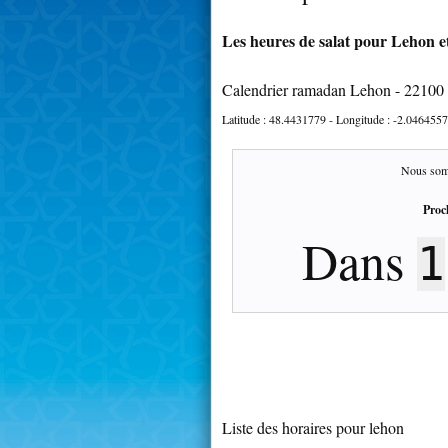
Les heures de salat pour Lehon et
Calendrier ramadan Lehon - 22100
Latitude :
48.4431779
- Longitude :
-2.0464557
Nous som
Proc
Dans
1
Liste des horaires pour lehon