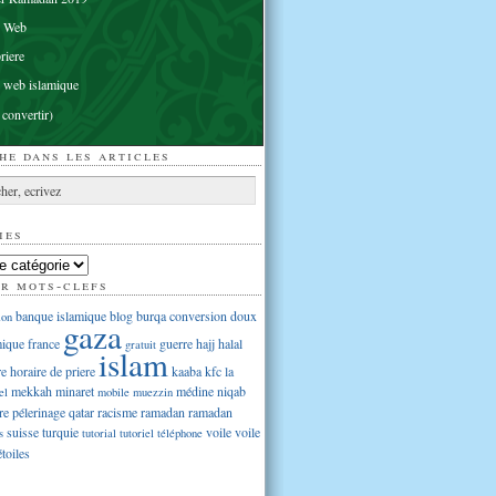
e Web
riere
 web islamique
 convertir)
he dans les articles
ies
ar mots-clefs
banque islamique
blog
burqa
conversion
doux
ion
gaza
mique
france
guerre
hajj
halal
gratuit
islam
re
horaire de priere
kaaba
kfc
la
mekkah
minaret
médine
niqab
el
mobile
muezzin
re
pélerinage
qatar
racisme
ramadan
ramadan
suisse
turquie
voile
voile
s
tutorial
tutoriel
téléphone
étoiles