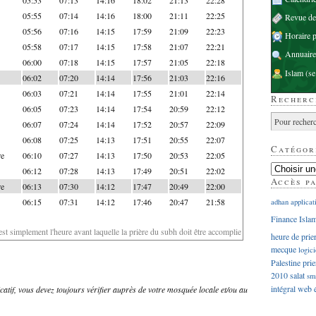
05:55
07:14
14:16
18:00
21:11
22:25
Revue d
05:56
07:16
14:15
17:59
21:09
22:23
Horaire p
05:58
07:17
14:15
17:58
21:07
22:21
Annuaire
06:00
07:18
14:15
17:57
21:05
22:18
Islam
(se
06:02
07:20
14:14
17:56
21:03
22:16
06:03
07:21
14:14
17:55
21:01
22:14
Recherc
06:05
07:23
14:14
17:54
20:59
22:12
06:07
07:24
14:14
17:52
20:57
22:09
06:08
07:25
14:13
17:51
20:55
22:07
Catégor
re
06:10
07:27
14:13
17:50
20:53
22:05
06:12
07:28
14:13
17:49
20:51
22:02
Accès p
re
06:13
07:30
14:12
17:47
20:49
22:00
06:15
07:31
14:12
17:46
20:47
21:58
adhan
applicat
Finance Isla
'est simplement l'heure avant laquelle la prière du subh doit être accomplie
heure de prie
mecque
logici
Palestine
prie
2010
salat
sm
intégral
web
dicatif, vous devez toujours vérifier auprès de votre mosquée locale et/ou au