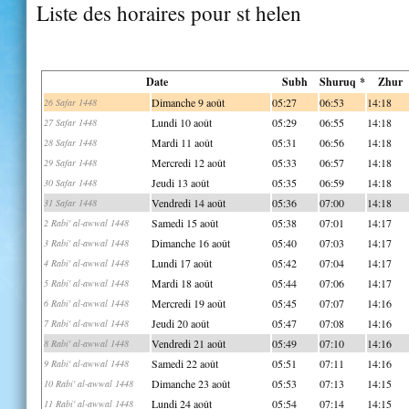
Liste des horaires pour st helen
Date
Subh
Shuruq *
Zhur
Dimanche 9 août
05:27
06:53
14:18
26 Safar 1448
Lundi 10 août
05:29
06:55
14:18
27 Safar 1448
Mardi 11 août
05:31
06:56
14:18
28 Safar 1448
Mercredi 12 août
05:33
06:57
14:18
29 Safar 1448
Jeudi 13 août
05:35
06:59
14:18
30 Safar 1448
Vendredi 14 août
05:36
07:00
14:18
31 Safar 1448
Samedi 15 août
05:38
07:01
14:17
2 Rabi' al-awwal 1448
Dimanche 16 août
05:40
07:03
14:17
3 Rabi' al-awwal 1448
Lundi 17 août
05:42
07:04
14:17
4 Rabi' al-awwal 1448
Mardi 18 août
05:44
07:06
14:17
5 Rabi' al-awwal 1448
Mercredi 19 août
05:45
07:07
14:16
6 Rabi' al-awwal 1448
Jeudi 20 août
05:47
07:08
14:16
7 Rabi' al-awwal 1448
Vendredi 21 août
05:49
07:10
14:16
8 Rabi' al-awwal 1448
Samedi 22 août
05:51
07:11
14:16
9 Rabi' al-awwal 1448
Dimanche 23 août
05:53
07:13
14:15
10 Rabi' al-awwal 1448
Lundi 24 août
05:54
07:14
14:15
11 Rabi' al-awwal 1448