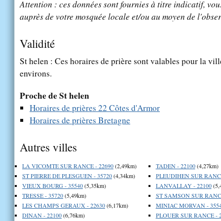
Attention : ces données sont fournies à titre indicatif, vou
auprès de votre mosquée locale et/ou au moyen de l'obser
Validité
St helen : Ces horaires de prière sont valables pour la vil
environs.
Proche de St helen
Horaires de prières 22 Côtes d'Armor
Horaires de prières Bretagne
Autres villes
LA VICOMTE SUR RANCE - 22690
(2,49km)
TADEN - 22100
(4,27km)
ST PIERRE DE PLESGUEN - 35720
(4,34km)
PLEUDIHEN SUR RANCE
VIEUX BOURG - 35540
(5,35km)
LANVALLAY - 22100
(5,
TRESSE - 35720
(5,49km)
ST SAMSON SUR RANCE
LES CHAMPS GERAUX - 22630
(6,17km)
MINIAC MORVAN - 355
DINAN - 22100
(6,76km)
PLOUER SUR RANCE - 2