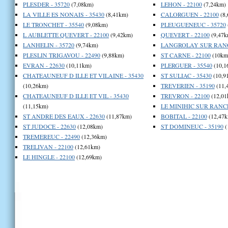
PLESDER - 35720
(7,08km)
LEHON - 22100
(7,24km)
LA VILLE ES NONAIS - 35430
(8,41km)
CALORGUEN - 22100
(8,
LE TRONCHET - 35540
(9,08km)
PLEUGUENEUC - 35720
L AUBLETTE QUEVERT - 22100
(9,42km)
QUEVERT - 22100
(9,47k
LANHELIN - 35720
(9,74km)
LANGROLAY SUR RANCE
PLESLIN TRIGAVOU - 22490
(9,88km)
ST CARNE - 22100
(10km
EVRAN - 22630
(10,11km)
PLERGUER - 35540
(10,1
CHATEAUNEUF D ILLE ET VILAINE - 35430
ST SULIAC - 35430
(10,9
(10,26km)
TREVERIEN - 35190
(11,
CHATEAUNEUF D ILLE ET VIL - 35430
TREVRON - 22100
(12,01
(11,15km)
LE MINIHIC SUR RANCE
ST ANDRE DES EAUX - 22630
(11,87km)
BOBITAL - 22100
(12,47k
ST JUDOCE - 22630
(12,08km)
ST DOMINEUC - 35190
(
TREMEREUC - 22490
(12,36km)
TRELIVAN - 22100
(12,61km)
LE HINGLE - 22100
(12,69km)