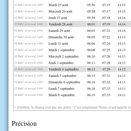
Mardi 25 août
05:56
07:15
14:15
12 Rabi' al-awwal 1448
Mercredi 26 août
05:58
07:17
14:15
13 Rabi' al-awwal 1448
Jeudi 27 août
05:59
07:18
14:14
14 Rabi' al-awwal 1448
Vendredi 28 août
06:01
07:19
14:14
15 Rabi' al-awwal 1448
Samedi 29 août
06:03
07:21
14:14
16 Rabi' al-awwal 1448
Dimanche 30 août
06:05
07:22
14:13
17 Rabi' al-awwal 1448
Lundi 31 août
06:06
07:24
14:13
18 Rabi' al-awwal 1448
Mardi 1 septembre
06:08
07:25
14:13
19 Rabi' al-awwal 1448
Mercredi 2 septembre
06:10
07:26
14:13
20 Rabi' al-awwal 1448
Jeudi 3 septembre
06:11
07:28
14:12
21 Rabi' al-awwal 1448
Vendredi 4 septembre
06:13
07:29
14:12
22 Rabi' al-awwal 1448
Samedi 5 septembre
06:15
07:31
14:12
23 Rabi' al-awwal 1448
Dimanche 6 septembre
06:16
07:32
14:11
24 Rabi' al-awwal 1448
Lundi 7 septembre
06:18
07:33
14:11
25 Rabi' al-awwal 1448
Mardi 8 septembre
06:19
07:35
14:11
26 Rabi' al-awwal 1448
* Attention, le shuruq n'est pas une prière ! C'est simplement l'heure avant laquelle l
Précision