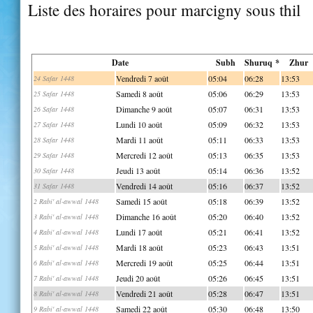
Liste des horaires pour marcigny sous thil
Date
Subh
Shuruq *
Zhur
Vendredi 7 août
05:04
06:28
13:53
24 Safar 1448
Samedi 8 août
05:06
06:29
13:53
25 Safar 1448
Dimanche 9 août
05:07
06:31
13:53
26 Safar 1448
Lundi 10 août
05:09
06:32
13:53
27 Safar 1448
Mardi 11 août
05:11
06:33
13:53
28 Safar 1448
Mercredi 12 août
05:13
06:35
13:53
29 Safar 1448
Jeudi 13 août
05:14
06:36
13:52
30 Safar 1448
Vendredi 14 août
05:16
06:37
13:52
31 Safar 1448
Samedi 15 août
05:18
06:39
13:52
2 Rabi' al-awwal 1448
Dimanche 16 août
05:20
06:40
13:52
3 Rabi' al-awwal 1448
Lundi 17 août
05:21
06:41
13:52
4 Rabi' al-awwal 1448
Mardi 18 août
05:23
06:43
13:51
5 Rabi' al-awwal 1448
Mercredi 19 août
05:25
06:44
13:51
6 Rabi' al-awwal 1448
Jeudi 20 août
05:26
06:45
13:51
7 Rabi' al-awwal 1448
Vendredi 21 août
05:28
06:47
13:51
8 Rabi' al-awwal 1448
Samedi 22 août
05:30
06:48
13:50
9 Rabi' al-awwal 1448