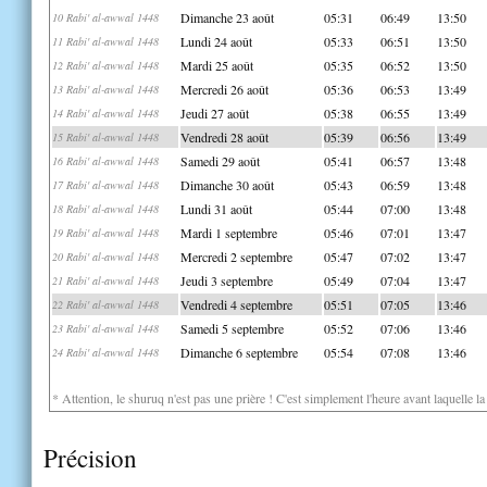
Dimanche 23 août
05:31
06:49
13:50
10 Rabi' al-awwal 1448
Lundi 24 août
05:33
06:51
13:50
11 Rabi' al-awwal 1448
Mardi 25 août
05:35
06:52
13:50
12 Rabi' al-awwal 1448
Mercredi 26 août
05:36
06:53
13:49
13 Rabi' al-awwal 1448
Jeudi 27 août
05:38
06:55
13:49
14 Rabi' al-awwal 1448
Vendredi 28 août
05:39
06:56
13:49
15 Rabi' al-awwal 1448
Samedi 29 août
05:41
06:57
13:48
16 Rabi' al-awwal 1448
Dimanche 30 août
05:43
06:59
13:48
17 Rabi' al-awwal 1448
Lundi 31 août
05:44
07:00
13:48
18 Rabi' al-awwal 1448
Mardi 1 septembre
05:46
07:01
13:47
19 Rabi' al-awwal 1448
Mercredi 2 septembre
05:47
07:02
13:47
20 Rabi' al-awwal 1448
Jeudi 3 septembre
05:49
07:04
13:47
21 Rabi' al-awwal 1448
Vendredi 4 septembre
05:51
07:05
13:46
22 Rabi' al-awwal 1448
Samedi 5 septembre
05:52
07:06
13:46
23 Rabi' al-awwal 1448
Dimanche 6 septembre
05:54
07:08
13:46
24 Rabi' al-awwal 1448
* Attention, le shuruq n'est pas une prière ! C'est simplement l'heure avant laquelle l
Précision