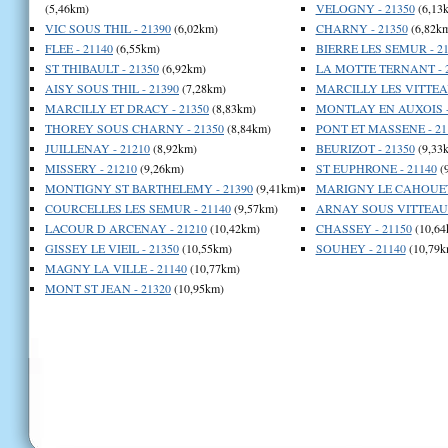
(5,46km)
VELOGNY - 21350
(6,13
VIC SOUS THIL - 21390
(6,02km)
CHARNY - 21350
(6,82k
FLEE - 21140
(6,55km)
BIERRE LES SEMUR - 21
ST THIBAULT - 21350
(6,92km)
LA MOTTE TERNANT - 
AISY SOUS THIL - 21390
(7,28km)
MARCILLY LES VITTEAU
MARCILLY ET DRACY - 21350
(8,83km)
MONTLAY EN AUXOIS -
THOREY SOUS CHARNY - 21350
(8,84km)
PONT ET MASSENE - 21
JUILLENAY - 21210
(8,92km)
BEURIZOT - 21350
(9,33
MISSERY - 21210
(9,26km)
ST EUPHRONE - 21140
(
MONTIGNY ST BARTHELEMY - 21390
(9,41km)
MARIGNY LE CAHOUET 
COURCELLES LES SEMUR - 21140
(9,57km)
ARNAY SOUS VITTEAUX
LACOUR D ARCENAY - 21210
(10,42km)
CHASSEY - 21150
(10,64
GISSEY LE VIEIL - 21350
(10,55km)
SOUHEY - 21140
(10,79k
MAGNY LA VILLE - 21140
(10,77km)
MONT ST JEAN - 21320
(10,95km)