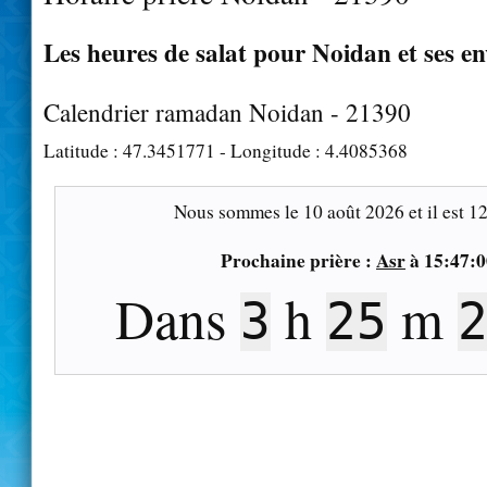
Les heures de salat pour Noidan et ses e
Calendrier ramadan Noidan - 21390
Latitude :
47.3451771
- Longitude :
4.4085368
Nous sommes le
10 août 2026
et il est
12
Prochaine prière :
Asr
à
15:47:0
Dans
h
m
3
25