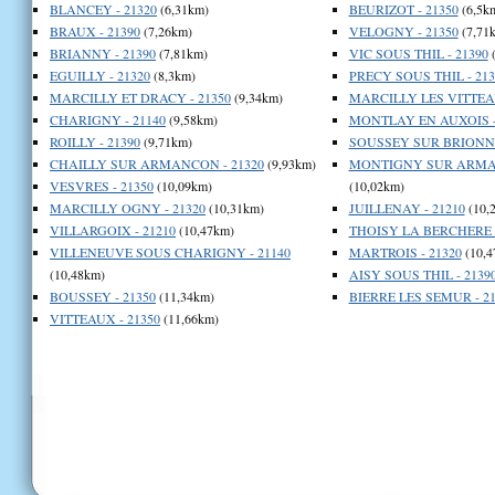
BLANCEY - 21320
(6,31km)
BEURIZOT - 21350
(6,5k
BRAUX - 21390
(7,26km)
VELOGNY - 21350
(7,71
BRIANNY - 21390
(7,81km)
VIC SOUS THIL - 21390
(
EGUILLY - 21320
(8,3km)
PRECY SOUS THIL - 213
MARCILLY ET DRACY - 21350
(9,34km)
MARCILLY LES VITTEAU
CHARIGNY - 21140
(9,58km)
MONTLAY EN AUXOIS -
ROILLY - 21390
(9,71km)
SOUSSEY SUR BRIONNE
CHAILLY SUR ARMANCON - 21320
(9,93km)
MONTIGNY SUR ARMAN
VESVRES - 21350
(10,09km)
(10,02km)
MARCILLY OGNY - 21320
(10,31km)
JUILLENAY - 21210
(10,
VILLARGOIX - 21210
(10,47km)
THOISY LA BERCHERE -
VILLENEUVE SOUS CHARIGNY - 21140
MARTROIS - 21320
(10,4
(10,48km)
AISY SOUS THIL - 2139
BOUSSEY - 21350
(11,34km)
BIERRE LES SEMUR - 21
VITTEAUX - 21350
(11,66km)