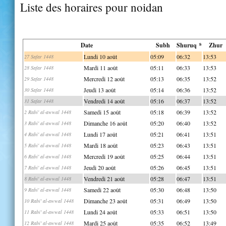
Liste des horaires pour noidan
Date
Subh
Shuruq *
Zhur
Lundi 10 août
05:09
06:32
13:53
27 Safar 1448
Mardi 11 août
05:11
06:33
13:53
28 Safar 1448
Mercredi 12 août
05:13
06:35
13:52
29 Safar 1448
Jeudi 13 août
05:14
06:36
13:52
30 Safar 1448
Vendredi 14 août
05:16
06:37
13:52
31 Safar 1448
Samedi 15 août
05:18
06:39
13:52
2 Rabi' al-awwal 1448
Dimanche 16 août
05:20
06:40
13:52
3 Rabi' al-awwal 1448
Lundi 17 août
05:21
06:41
13:51
4 Rabi' al-awwal 1448
Mardi 18 août
05:23
06:43
13:51
5 Rabi' al-awwal 1448
Mercredi 19 août
05:25
06:44
13:51
6 Rabi' al-awwal 1448
Jeudi 20 août
05:26
06:45
13:51
7 Rabi' al-awwal 1448
Vendredi 21 août
05:28
06:47
13:51
8 Rabi' al-awwal 1448
Samedi 22 août
05:30
06:48
13:50
9 Rabi' al-awwal 1448
Dimanche 23 août
05:31
06:49
13:50
10 Rabi' al-awwal 1448
Lundi 24 août
05:33
06:51
13:50
11 Rabi' al-awwal 1448
Mardi 25 août
05:35
06:52
13:49
12 Rabi' al-awwal 1448