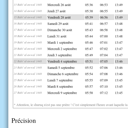
Mercredi 26 août
05:36
06:53
13:49
13 Rabi' al-awwal 1448
Jeudi 27 août
05:38
06:55
13:49
14 Rabi' al-awwal 1448
Vendredi 28 août
05:39
06:56
13:49
15 Rabi' al-awwal 1448
Samedi 29 août
05:41
06:57
13:48
16 Rabi' al-awwal 1448
Dimanche 30 août
05:43
06:58
13:48
17 Rabi' al-awwal 1448
Lundi 31 août
05:44
07:00
13:48
18 Rabi' al-awwal 1448
Mardi 1 septembre
05:46
07:01
13:47
19 Rabi' al-awwal 1448
Mercredi 2 septembre
05:47
07:02
13:47
20 Rabi' al-awwal 1448
Jeudi 3 septembre
05:49
07:04
13:47
21 Rabi' al-awwal 1448
Vendredi 4 septembre
05:51
07:05
13:46
22 Rabi' al-awwal 1448
Samedi 5 septembre
05:52
07:06
13:46
23 Rabi' al-awwal 1448
Dimanche 6 septembre
05:54
07:08
13:46
24 Rabi' al-awwal 1448
Lundi 7 septembre
05:55
07:09
13:45
25 Rabi' al-awwal 1448
Mardi 8 septembre
05:57
07:10
13:45
26 Rabi' al-awwal 1448
Mercredi 9 septembre
05:58
07:12
13:45
27 Rabi' al-awwal 1448
* Attention, le shuruq n'est pas une prière ! C'est simplement l'heure avant laquelle l
Précision