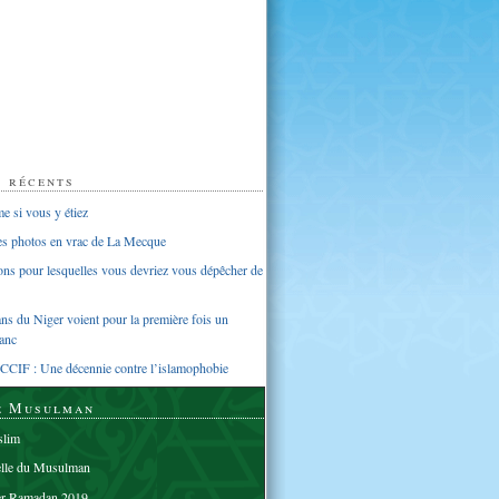
s récents
 si vous y étiez
ues photos en vrac de La Mecque
sons pour lesquelles vous devriez vous dépêcher de
s du Niger voient pour la première fois un
anc
CCIF : Une décennie contre l’islamophobie
e Musulman
lim
elle du Musulman
er Ramadan 2019