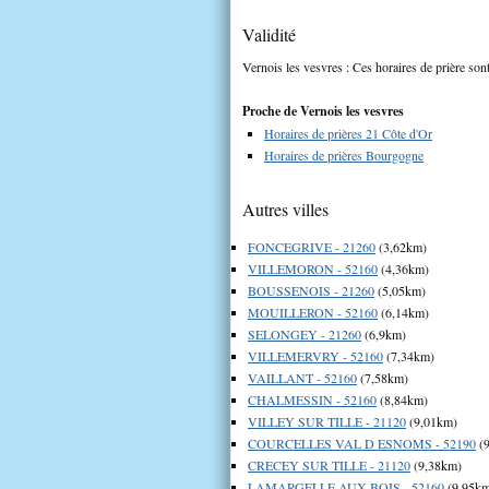
Validité
Vernois les vesvres : Ces horaires de prière sont
Proche de Vernois les vesvres
Horaires de prières 21 Côte d'Or
Horaires de prières Bourgogne
Autres villes
FONCEGRIVE - 21260
(3,62km)
VILLEMORON - 52160
(4,36km)
BOUSSENOIS - 21260
(5,05km)
MOUILLERON - 52160
(6,14km)
SELONGEY - 21260
(6,9km)
VILLEMERVRY - 52160
(7,34km)
VAILLANT - 52160
(7,58km)
CHALMESSIN - 52160
(8,84km)
VILLEY SUR TILLE - 21120
(9,01km)
COURCELLES VAL D ESNOMS - 52190
(9
CRECEY SUR TILLE - 21120
(9,38km)
LAMARGELLE AUX BOIS - 52160
(9,95k