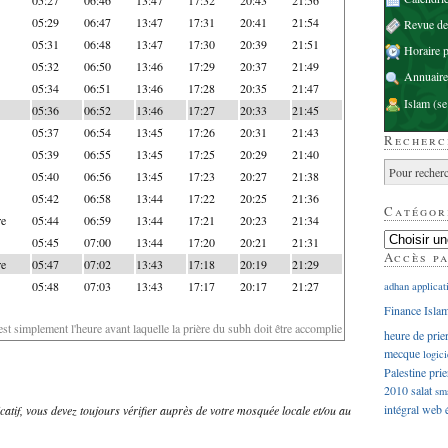
05:29
06:47
13:47
17:31
20:41
21:54
Revue d
05:31
06:48
13:47
17:30
20:39
21:51
Horaire p
05:32
06:50
13:46
17:29
20:37
21:49
Annuaire
05:34
06:51
13:46
17:28
20:35
21:47
Islam
(se
05:36
06:52
13:46
17:27
20:33
21:45
05:37
06:54
13:45
17:26
20:31
21:43
Recherc
05:39
06:55
13:45
17:25
20:29
21:40
05:40
06:56
13:45
17:23
20:27
21:38
05:42
06:58
13:44
17:22
20:25
21:36
Catégor
re
05:44
06:59
13:44
17:21
20:23
21:34
05:45
07:00
13:44
17:20
20:21
21:31
Accès p
re
05:47
07:02
13:43
17:18
20:19
21:29
05:48
07:03
13:43
17:17
20:17
21:27
adhan
applicat
Finance Isla
'est simplement l'heure avant laquelle la prière du subh doit être accomplie
heure de prie
mecque
logici
Palestine
prie
2010
salat
sm
intégral
web
dicatif, vous devez toujours vérifier auprès de votre mosquée locale et/ou au