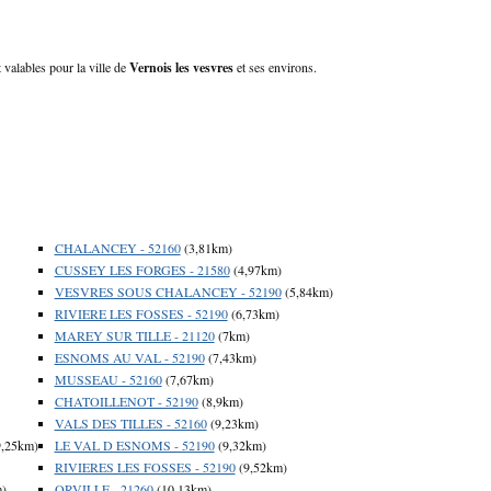
 valables pour la ville de
Vernois les vesvres
et ses environs.
CHALANCEY - 52160
(3,81km)
CUSSEY LES FORGES - 21580
(4,97km)
VESVRES SOUS CHALANCEY - 52190
(5,84km)
RIVIERE LES FOSSES - 52190
(6,73km)
MAREY SUR TILLE - 21120
(7km)
ESNOMS AU VAL - 52190
(7,43km)
MUSSEAU - 52160
(7,67km)
CHATOILLENOT - 52190
(8,9km)
VALS DES TILLES - 52160
(9,23km)
,25km)
LE VAL D ESNOMS - 52190
(9,32km)
RIVIERES LES FOSSES - 52190
(9,52km)
m)
ORVILLE - 21260
(10,13km)