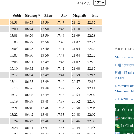
Angle
:
(?)
Subh
Shuruq *
Zhur
Asr
Maghrib
Isha
04:58
06:23
13:50
17:47
21:12
22:32
05:00
06:24
13:50
17:46
21:10
22:30
05:01
06:26
13:50
17:46
21:09
22:28
05:03
06:27
13:50
17:45
21:07
22:26
Article
05:05
06:28
13:50
17:44
21:05
22:24
05:07
06:30
13:50
17:43
21:04
22:22
Médine comme
05:08
06:31
13:49
17:43
21:02
22:20
Hajj : quelq
05:10
06:32
13:49
17:42
21:00
22:17
Hajj : 17 rai
05:12
06:34
13:49
17:41
20:59
22:15
le faire !
05:14
06:35
13:49
17:40
20:57
22:13
Des musulman
05:15
06:36
13:49
17:39
20:55
22:11
Musulman bl
05:17
06:38
13:49
17:38
20:54
22:09
2003-2013 – 
05:19
06:39
13:48
17:37
20:52
22:07
05:21
06:40
13:48
17:36
20:50
22:05
Le Guid
05:22
06:42
13:48
17:35
20:48
22:02
Sms4mus
05:24
06:43
13:48
17:34
20:46
22:00
La Citad
05:26
06:44
13:47
17:33
20:44
21:58
Calendri
05:27
06:46
13:47
17:32
20:43
21:56