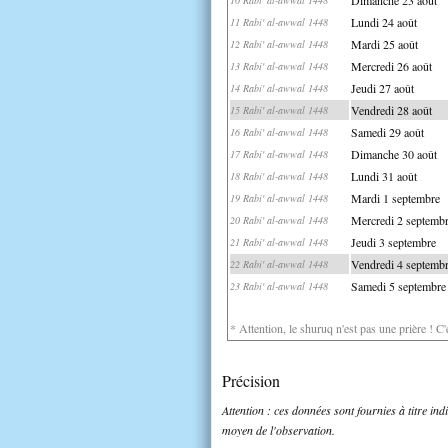
Lundi 24 août
11 Rabi' al-awwal 1448
Mardi 25 août
12 Rabi' al-awwal 1448
Mercredi 26 août
13 Rabi' al-awwal 1448
Jeudi 27 août
14 Rabi' al-awwal 1448
Vendredi 28 août
15 Rabi' al-awwal 1448
Samedi 29 août
16 Rabi' al-awwal 1448
Dimanche 30 août
17 Rabi' al-awwal 1448
Lundi 31 août
18 Rabi' al-awwal 1448
Mardi 1 septembre
19 Rabi' al-awwal 1448
Mercredi 2 septemb
20 Rabi' al-awwal 1448
Jeudi 3 septembre
21 Rabi' al-awwal 1448
Vendredi 4 septemb
22 Rabi' al-awwal 1448
Samedi 5 septembre
23 Rabi' al-awwal 1448
* Attention, le shuruq n'est pas une prière ! C
Précision
Attention : ces données sont fournies à titre in
moyen de l'observation.