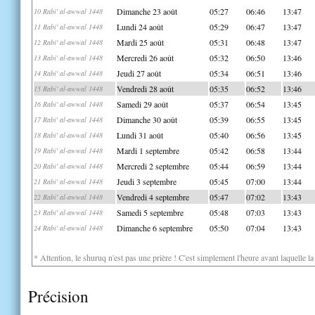
Dimanche 23 août
05:27
06:46
13:47
10 Rabi' al-awwal 1448
Lundi 24 août
05:29
06:47
13:47
11 Rabi' al-awwal 1448
Mardi 25 août
05:31
06:48
13:47
12 Rabi' al-awwal 1448
Mercredi 26 août
05:32
06:50
13:46
13 Rabi' al-awwal 1448
Jeudi 27 août
05:34
06:51
13:46
14 Rabi' al-awwal 1448
Vendredi 28 août
05:35
06:52
13:46
15 Rabi' al-awwal 1448
Samedi 29 août
05:37
06:54
13:45
16 Rabi' al-awwal 1448
Dimanche 30 août
05:39
06:55
13:45
17 Rabi' al-awwal 1448
Lundi 31 août
05:40
06:56
13:45
18 Rabi' al-awwal 1448
Mardi 1 septembre
05:42
06:58
13:44
19 Rabi' al-awwal 1448
Mercredi 2 septembre
05:44
06:59
13:44
20 Rabi' al-awwal 1448
Jeudi 3 septembre
05:45
07:00
13:44
21 Rabi' al-awwal 1448
Vendredi 4 septembre
05:47
07:02
13:43
22 Rabi' al-awwal 1448
Samedi 5 septembre
05:48
07:03
13:43
23 Rabi' al-awwal 1448
Dimanche 6 septembre
05:50
07:04
13:43
24 Rabi' al-awwal 1448
* Attention, le shuruq n'est pas une prière ! C'est simplement l'heure avant laquelle l
Précision