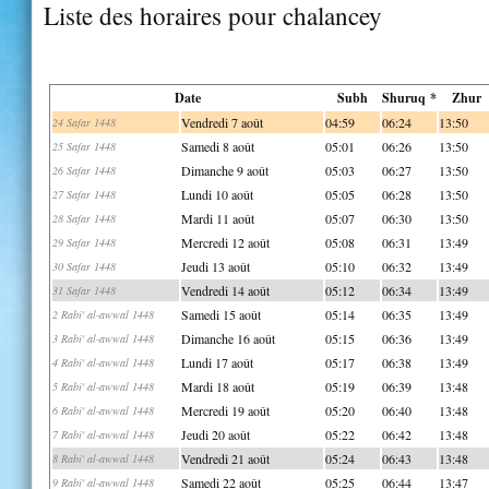
Liste des horaires pour chalancey
Date
Subh
Shuruq *
Zhur
Vendredi 7 août
04:59
06:24
13:50
24 Safar 1448
Samedi 8 août
05:01
06:26
13:50
25 Safar 1448
Dimanche 9 août
05:03
06:27
13:50
26 Safar 1448
Lundi 10 août
05:05
06:28
13:50
27 Safar 1448
Mardi 11 août
05:07
06:30
13:50
28 Safar 1448
Mercredi 12 août
05:08
06:31
13:49
29 Safar 1448
Jeudi 13 août
05:10
06:32
13:49
30 Safar 1448
Vendredi 14 août
05:12
06:34
13:49
31 Safar 1448
Samedi 15 août
05:14
06:35
13:49
2 Rabi' al-awwal 1448
Dimanche 16 août
05:15
06:36
13:49
3 Rabi' al-awwal 1448
Lundi 17 août
05:17
06:38
13:49
4 Rabi' al-awwal 1448
Mardi 18 août
05:19
06:39
13:48
5 Rabi' al-awwal 1448
Mercredi 19 août
05:20
06:40
13:48
6 Rabi' al-awwal 1448
Jeudi 20 août
05:22
06:42
13:48
7 Rabi' al-awwal 1448
Vendredi 21 août
05:24
06:43
13:48
8 Rabi' al-awwal 1448
Samedi 22 août
05:25
06:44
13:47
9 Rabi' al-awwal 1448