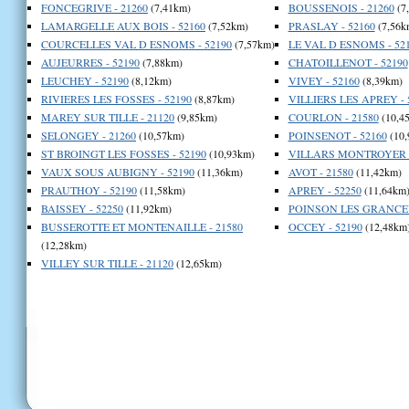
FONCEGRIVE - 21260
(7,41km)
BOUSSENOIS - 21260
(7
LAMARGELLE AUX BOIS - 52160
(7,52km)
PRASLAY - 52160
(7,56k
COURCELLES VAL D ESNOMS - 52190
(7,57km)
LE VAL D ESNOMS - 52
AUJEURRES - 52190
(7,88km)
CHATOILLENOT - 52190
LEUCHEY - 52190
(8,12km)
VIVEY - 52160
(8,39km)
RIVIERES LES FOSSES - 52190
(8,87km)
VILLIERS LES APREY - 
MAREY SUR TILLE - 21120
(9,85km)
COURLON - 21580
(10,4
SELONGEY - 21260
(10,57km)
POINSENOT - 52160
(10,
ST BROINGT LES FOSSES - 52190
(10,93km)
VILLARS MONTROYER -
VAUX SOUS AUBIGNY - 52190
(11,36km)
AVOT - 21580
(11,42km)
PRAUTHOY - 52190
(11,58km)
APREY - 52250
(11,64km
BAISSEY - 52250
(11,92km)
POINSON LES GRANCEY
BUSSEROTTE ET MONTENAILLE - 21580
OCCEY - 52190
(12,48km
(12,28km)
VILLEY SUR TILLE - 21120
(12,65km)