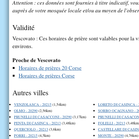
Attention : ces données sont fournies à titre indicatif, vou
auprès de votre mosquée locale et/ou au moyen de l'obser
Validité
Vescovato : Ces horaires de prière sont valables pour la v
environs.
Proche de Vescovato
Horaires de prières 20 Corse
Horaires de prières Corse
Autres villes
VENZOLASCA - 20215
(1,54km)
LORETO DI CASINCA - 
OLMO - 20290
(2,56km)
SORBO OCAGNANO - 2
PRUNELLI DI CASACCONI - 20290
(3,17km)
PRUNELLI DI CASACONI
PENTA DI CASINCA - 20213
(3,48km)
FOLELLI - 20213
(3,48km
QUERCIOLO - 20213
(3,6km)
CASTELLARE DI CASINC
PORRI - 20215
(4,5km)
MONTE - 20290
(4,76km)