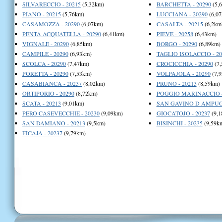
SILVARECCIO - 20215
(5,32km)
BARCHETTA - 20290
(5,
PIANO - 20215
(5,76km)
LUCCIANA - 20290
(6,07
CASAMOZZA - 20290
(6,07km)
CASALTA - 20215
(6,2km
PENTA ACQUATELLA - 20290
(6,41km)
PIEVE - 20258
(6,43km)
VIGNALE - 20290
(6,85km)
BORGO - 20290
(6,89km)
CAMPILE - 20290
(6,93km)
TAGLIO ISOLACCIO - 20
SCOLCA - 20290
(7,47km)
CROCICCHIA - 20290
(7,
PORETTA - 20290
(7,53km)
VOLPAJOLA - 20290
(7,
CASABIANCA - 20237
(8,02km)
PRUNO - 20213
(8,59km)
ORTIPORIO - 20290
(8,72km)
POGGIO MARINACCIO -
SCATA - 20213
(9,01km)
SAN GAVINO D AMPUGN
PERO CASEVECCHIE - 20230
(9,09km)
GIOCATOJO - 20237
(9,1
SAN DAMIANO - 20213
(9,5km)
BISINCHI - 20235
(9,59k
FICAJA - 20237
(9,79km)