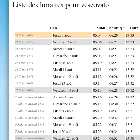
Liste des horaires pour vescovato
Date
Subh
Shuruq *
Zhur
Jeudi 6 août
05:04
06:20
13:33
23 Safar 1448
Vendredi 7 août
05:06
06:21
13:33
24 Safar 1448
Samedi 8 août
05:07
06:22
13:33
25 Safar 1448
Dimanche 9 août
05:08
06:23
13:33
26 Safar 1448
Lundi 10 août
05:10
06:24
13:33
27 Safar 1448
Mardi 11 août
05:11
06:25
13:32
28 Safar 1448
Mercredi 12 août
05:12
06:26
13:32
29 Safar 1448
Jeudi 13 août
05:14
06:27
13:32
30 Safar 1448
Vendredi 14 août
05:15
06:28
13:32
31 Safar 1448
Samedi 15 août
05:16
06:29
13:32
2 Rabi' al-awwal 1448
Dimanche 16 août
05:18
06:30
13:32
3 Rabi' al-awwal 1448
Lundi 17 août
05:19
06:31
13:31
4 Rabi' al-awwal 1448
Mardi 18 août
05:20
06:32
13:31
5 Rabi' al-awwal 1448
Mercredi 19 août
05:22
06:33
13:31
6 Rabi' al-awwal 1448
Jeudi 20 août
05:23
06:34
13:31
7 Rabi' al-awwal 1448
Vendredi 21 août
05:24
06:35
13:30
8 Rabi' al-awwal 1448