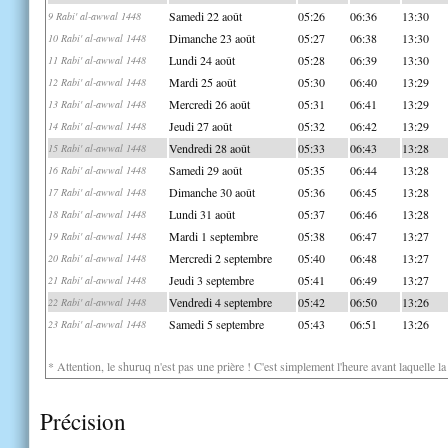
Samedi 22 août
05:26
06:36
13:30
9 Rabi' al-awwal 1448
Dimanche 23 août
05:27
06:38
13:30
10 Rabi' al-awwal 1448
Lundi 24 août
05:28
06:39
13:30
11 Rabi' al-awwal 1448
Mardi 25 août
05:30
06:40
13:29
12 Rabi' al-awwal 1448
Mercredi 26 août
05:31
06:41
13:29
13 Rabi' al-awwal 1448
Jeudi 27 août
05:32
06:42
13:29
14 Rabi' al-awwal 1448
Vendredi 28 août
05:33
06:43
13:28
15 Rabi' al-awwal 1448
Samedi 29 août
05:35
06:44
13:28
16 Rabi' al-awwal 1448
Dimanche 30 août
05:36
06:45
13:28
17 Rabi' al-awwal 1448
Lundi 31 août
05:37
06:46
13:28
18 Rabi' al-awwal 1448
Mardi 1 septembre
05:38
06:47
13:27
19 Rabi' al-awwal 1448
Mercredi 2 septembre
05:40
06:48
13:27
20 Rabi' al-awwal 1448
Jeudi 3 septembre
05:41
06:49
13:27
21 Rabi' al-awwal 1448
Vendredi 4 septembre
05:42
06:50
13:26
22 Rabi' al-awwal 1448
Samedi 5 septembre
05:43
06:51
13:26
23 Rabi' al-awwal 1448
* Attention, le shuruq n'est pas une prière ! C'est simplement l'heure avant laquelle l
Précision