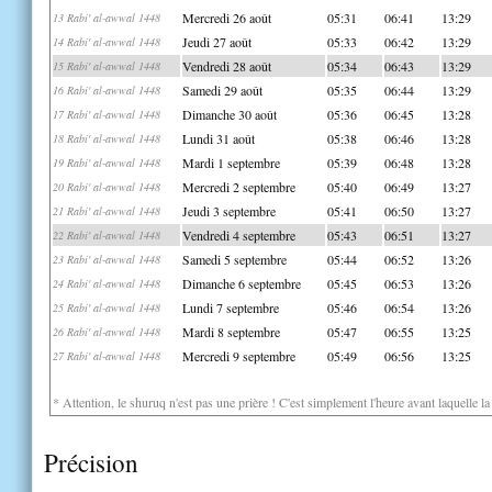
Mercredi 26 août
05:31
06:41
13:29
13 Rabi' al-awwal 1448
Jeudi 27 août
05:33
06:42
13:29
14 Rabi' al-awwal 1448
Vendredi 28 août
05:34
06:43
13:29
15 Rabi' al-awwal 1448
Samedi 29 août
05:35
06:44
13:29
16 Rabi' al-awwal 1448
Dimanche 30 août
05:36
06:45
13:28
17 Rabi' al-awwal 1448
Lundi 31 août
05:38
06:46
13:28
18 Rabi' al-awwal 1448
Mardi 1 septembre
05:39
06:48
13:28
19 Rabi' al-awwal 1448
Mercredi 2 septembre
05:40
06:49
13:27
20 Rabi' al-awwal 1448
Jeudi 3 septembre
05:41
06:50
13:27
21 Rabi' al-awwal 1448
Vendredi 4 septembre
05:43
06:51
13:27
22 Rabi' al-awwal 1448
Samedi 5 septembre
05:44
06:52
13:26
23 Rabi' al-awwal 1448
Dimanche 6 septembre
05:45
06:53
13:26
24 Rabi' al-awwal 1448
Lundi 7 septembre
05:46
06:54
13:26
25 Rabi' al-awwal 1448
Mardi 8 septembre
05:47
06:55
13:25
26 Rabi' al-awwal 1448
Mercredi 9 septembre
05:49
06:56
13:25
27 Rabi' al-awwal 1448
* Attention, le shuruq n'est pas une prière ! C'est simplement l'heure avant laquelle l
Précision