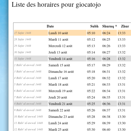
Liste des horaires pour giocatojo
Date
Subh
Shuruq *
Zhur
Lundi 10 août
05:10
06:24
13:33
27 Safar 1448
Mardi 11 août
05:12
06:25
13:33
28 Safar 1448
Mercredi 12 août
05:13
06:26
13:33
29 Safar 1448
Jeudi 13 août
05:14
06:27
13:32
30 Safar 1448
Vendredi 14 août
05:16
06:28
13:32
31 Safar 1448
Samedi 15 août
05:17
06:29
13:32
2 Rabi' al-awwal 1448
Dimanche 16 août
05:18
06:31
13:32
3 Rabi' al-awwal 1448
Lundi 17 août
05:20
06:32
13:32
4 Rabi' al-awwal 1448
Mardi 18 août
05:21
06:33
13:31
5 Rabi' al-awwal 1448
Mercredi 19 août
05:22
06:34
13:31
6 Rabi' al-awwal 1448
Jeudi 20 août
05:24
06:35
13:31
7 Rabi' al-awwal 1448
Vendredi 21 août
05:25
06:36
13:31
8 Rabi' al-awwal 1448
Samedi 22 août
05:26
06:37
13:31
9 Rabi' al-awwal 1448
Dimanche 23 août
05:28
06:38
13:30
10 Rabi' al-awwal 1448
Lundi 24 août
05:29
06:39
13:30
11 Rabi' al-awwal 1448
Mardi 25 août
05:30
06:40
13:30
12 Rabi' al-awwal 1448