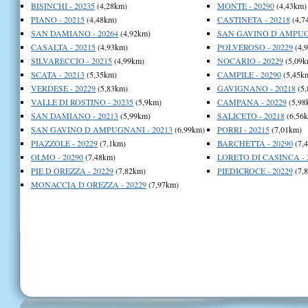
BISINCHI - 20235
(4,28km)
MONTE - 20290
(4,43km)
PIANO - 20215
(4,48km)
CASTINETA - 20218
(4,7
SAN DAMIANO - 20264
(4,92km)
SAN GAVINO D AMPUGN
CASALTA - 20215
(4,93km)
POLVEROSO - 20229
(4,
SILVARECCIO - 20215
(4,99km)
NOCARIO - 20229
(5,09k
SCATA - 20213
(5,35km)
CAMPILE - 20290
(5,45k
VERDESE - 20229
(5,83km)
GAVIGNANO - 20218
(5,
VALLE DI ROSTINO - 20235
(5,9km)
CAMPANA - 20229
(5,98
SAN DAMIANO - 20213
(5,99km)
SALICETO - 20218
(6,56
SAN GAVINO D AMPUGNANI - 20213
(6,99km)
PORRI - 20215
(7,01km)
PIAZZOLE - 20229
(7,1km)
BARCHETTA - 20290
(7,
OLMO - 20290
(7,48km)
LORETO DI CASINCA - 
PIE D OREZZA - 20229
(7,82km)
PIEDICROCE - 20229
(7,
MONACCIA D OREZZA - 20229
(7,97km)