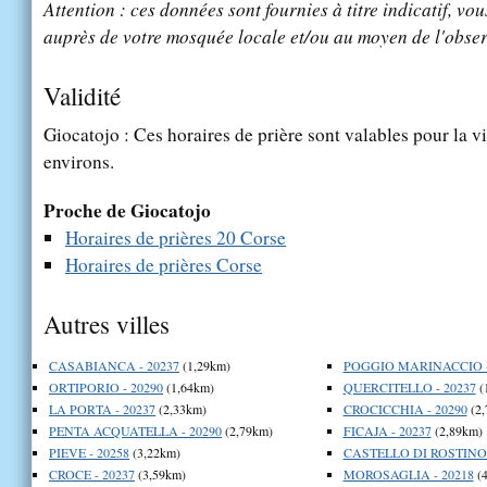
Attention : ces données sont fournies à titre indicatif, vou
auprès de votre mosquée locale et/ou au moyen de l'obser
Validité
Giocatojo : Ces horaires de prière sont valables pour la v
environs.
Proche de Giocatojo
Horaires de prières 20 Corse
Horaires de prières Corse
Autres villes
CASABIANCA - 20237
(1,29km)
POGGIO MARINACCIO -
ORTIPORIO - 20290
(1,64km)
QUERCITELLO - 20237
(
LA PORTA - 20237
(2,33km)
CROCICCHIA - 20290
(2,
PENTA ACQUATELLA - 20290
(2,79km)
FICAJA - 20237
(2,89km)
PIEVE - 20258
(3,22km)
CASTELLO DI ROSTINO 
CROCE - 20237
(3,59km)
MOROSAGLIA - 20218
(4