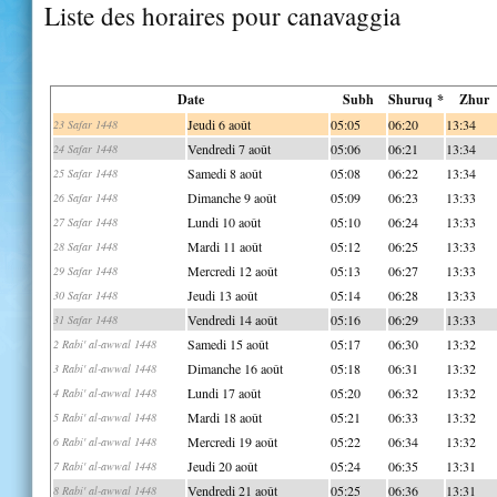
Liste des horaires pour canavaggia
Date
Subh
Shuruq *
Zhur
Jeudi 6 août
05:05
06:20
13:34
23 Safar 1448
Vendredi 7 août
05:06
06:21
13:34
24 Safar 1448
Samedi 8 août
05:08
06:22
13:34
25 Safar 1448
Dimanche 9 août
05:09
06:23
13:33
26 Safar 1448
Lundi 10 août
05:10
06:24
13:33
27 Safar 1448
Mardi 11 août
05:12
06:25
13:33
28 Safar 1448
Mercredi 12 août
05:13
06:27
13:33
29 Safar 1448
Jeudi 13 août
05:14
06:28
13:33
30 Safar 1448
Vendredi 14 août
05:16
06:29
13:33
31 Safar 1448
Samedi 15 août
05:17
06:30
13:32
2 Rabi' al-awwal 1448
Dimanche 16 août
05:18
06:31
13:32
3 Rabi' al-awwal 1448
Lundi 17 août
05:20
06:32
13:32
4 Rabi' al-awwal 1448
Mardi 18 août
05:21
06:33
13:32
5 Rabi' al-awwal 1448
Mercredi 19 août
05:22
06:34
13:32
6 Rabi' al-awwal 1448
Jeudi 20 août
05:24
06:35
13:31
7 Rabi' al-awwal 1448
Vendredi 21 août
05:25
06:36
13:31
8 Rabi' al-awwal 1448