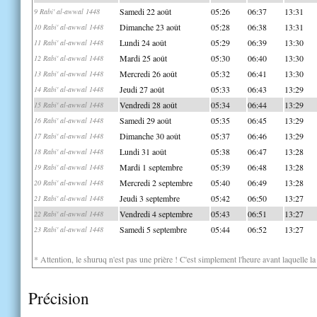
Samedi 22 août
05:26
06:37
13:31
9 Rabi' al-awwal 1448
Dimanche 23 août
05:28
06:38
13:31
10 Rabi' al-awwal 1448
Lundi 24 août
05:29
06:39
13:30
11 Rabi' al-awwal 1448
Mardi 25 août
05:30
06:40
13:30
12 Rabi' al-awwal 1448
Mercredi 26 août
05:32
06:41
13:30
13 Rabi' al-awwal 1448
Jeudi 27 août
05:33
06:43
13:29
14 Rabi' al-awwal 1448
Vendredi 28 août
05:34
06:44
13:29
15 Rabi' al-awwal 1448
Samedi 29 août
05:35
06:45
13:29
16 Rabi' al-awwal 1448
Dimanche 30 août
05:37
06:46
13:29
17 Rabi' al-awwal 1448
Lundi 31 août
05:38
06:47
13:28
18 Rabi' al-awwal 1448
Mardi 1 septembre
05:39
06:48
13:28
19 Rabi' al-awwal 1448
Mercredi 2 septembre
05:40
06:49
13:28
20 Rabi' al-awwal 1448
Jeudi 3 septembre
05:42
06:50
13:27
21 Rabi' al-awwal 1448
Vendredi 4 septembre
05:43
06:51
13:27
22 Rabi' al-awwal 1448
Samedi 5 septembre
05:44
06:52
13:27
23 Rabi' al-awwal 1448
* Attention, le shuruq n'est pas une prière ! C'est simplement l'heure avant laquelle l
Précision