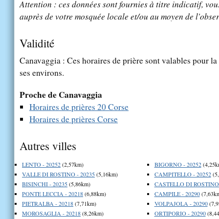
Attention : ces données sont fournies à titre indicatif, vou
auprès de votre mosquée locale et/ou au moyen de l'obser
Validité
Canavaggia : Ces horaires de prière sont valables pour la
ses environs.
Proche de Canavaggia
Horaires de prières 20 Corse
Horaires de prières Corse
Autres villes
LENTO - 20252
(2,57km)
BIGORNO - 20252
(4,25k
VALLE DI ROSTINO - 20235
(5,16km)
CAMPITELLO - 20252
(5
BISINCHI - 20235
(5,86km)
CASTELLO DI ROSTINO 
PONTE LECCIA - 20218
(6,88km)
CAMPILE - 20290
(7,63k
PIETRALBA - 20218
(7,71km)
VOLPAJOLA - 20290
(7,
MOROSAGLIA - 20218
(8,26km)
ORTIPORIO - 20290
(8,4