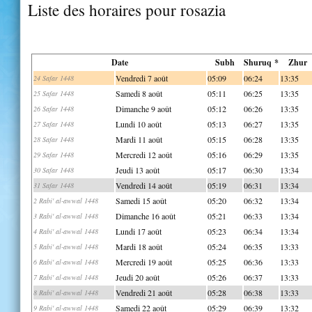
Liste des horaires pour rosazia
Date
Subh
Shuruq *
Zhur
Vendredi 7 août
05:09
06:24
13:35
24 Safar 1448
Samedi 8 août
05:11
06:25
13:35
25 Safar 1448
Dimanche 9 août
05:12
06:26
13:35
26 Safar 1448
Lundi 10 août
05:13
06:27
13:35
27 Safar 1448
Mardi 11 août
05:15
06:28
13:35
28 Safar 1448
Mercredi 12 août
05:16
06:29
13:35
29 Safar 1448
Jeudi 13 août
05:17
06:30
13:34
30 Safar 1448
Vendredi 14 août
05:19
06:31
13:34
31 Safar 1448
Samedi 15 août
05:20
06:32
13:34
2 Rabi' al-awwal 1448
Dimanche 16 août
05:21
06:33
13:34
3 Rabi' al-awwal 1448
Lundi 17 août
05:23
06:34
13:34
4 Rabi' al-awwal 1448
Mardi 18 août
05:24
06:35
13:33
5 Rabi' al-awwal 1448
Mercredi 19 août
05:25
06:36
13:33
6 Rabi' al-awwal 1448
Jeudi 20 août
05:26
06:37
13:33
7 Rabi' al-awwal 1448
Vendredi 21 août
05:28
06:38
13:33
8 Rabi' al-awwal 1448
Samedi 22 août
05:29
06:39
13:32
9 Rabi' al-awwal 1448