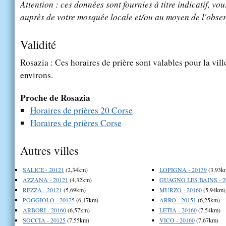
Attention : ces données sont fournies à titre indicatif, vou
auprès de votre mosquée locale et/ou au moyen de l'obser
Validité
Rosazia : Ces horaires de prière sont valables pour la vil
environs.
Proche de Rosazia
Horaires de prières 20 Corse
Horaires de prières Corse
Autres villes
SALICE - 20121
(2,34km)
LOPIGNA - 20139
(3,93k
AZZANA - 20121
(4,32km)
GUAGNO LES BAINS - 2
REZZA - 20121
(5,69km)
MURZO - 20160
(5,94km)
POGGIOLO - 20125
(6,17km)
ARRO - 20151
(6,25km)
ARBORI - 20160
(6,57km)
LETIA - 20160
(7,54km)
SOCCIA - 20125
(7,55km)
VICO - 20160
(7,67km)