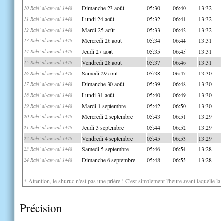
Dimanche 23 août
05:30
06:40
13:32
10 Rabi' al-awwal 1448
Lundi 24 août
05:32
06:41
13:32
11 Rabi' al-awwal 1448
Mardi 25 août
05:33
06:42
13:32
12 Rabi' al-awwal 1448
Mercredi 26 août
05:34
06:44
13:31
13 Rabi' al-awwal 1448
Jeudi 27 août
05:35
06:45
13:31
14 Rabi' al-awwal 1448
Vendredi 28 août
05:37
06:46
13:31
15 Rabi' al-awwal 1448
Samedi 29 août
05:38
06:47
13:30
16 Rabi' al-awwal 1448
Dimanche 30 août
05:39
06:48
13:30
17 Rabi' al-awwal 1448
Lundi 31 août
05:40
06:49
13:30
18 Rabi' al-awwal 1448
Mardi 1 septembre
05:42
06:50
13:30
19 Rabi' al-awwal 1448
Mercredi 2 septembre
05:43
06:51
13:29
20 Rabi' al-awwal 1448
Jeudi 3 septembre
05:44
06:52
13:29
21 Rabi' al-awwal 1448
Vendredi 4 septembre
05:45
06:53
13:29
22 Rabi' al-awwal 1448
Samedi 5 septembre
05:46
06:54
13:28
23 Rabi' al-awwal 1448
Dimanche 6 septembre
05:48
06:55
13:28
24 Rabi' al-awwal 1448
* Attention, le shuruq n'est pas une prière ! C'est simplement l'heure avant laquelle l
Précision