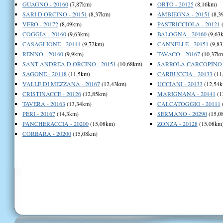
GUAGNO - 20160
(7,87km)
ORTO - 20125
(8,16km)
SARI D ORCINO - 20151
(8,37km)
AMBIEGNA - 20151
(8,3
VERO - 20172
(8,49km)
PASTRICCIOLA - 20121
(
COGGIA - 20160
(9,63km)
BALOGNA - 20160
(9,63
CASAGLIONE - 20111
(9,72km)
CANNELLE - 20151
(9,83
RENNO - 20160
(9,9km)
TAVACO - 20167
(10,37k
SANT ANDREA D ORCINO - 20151
(10,68km)
SARROLA CARCOPINO -
SAGONE - 20118
(11,5km)
CARBUCCIA - 20133
(11
VALLE DI MEZZANA - 20167
(12,43km)
UCCIANI - 20133
(12,54k
CRISTINACCE - 20126
(12,85km)
MARIGNANA - 20141
(1
TAVERA - 20163
(13,34km)
CALCATOGGIO - 20111
PERI - 20167
(14,3km)
SERMANO - 20290
(15,0
PANCHERACCIA - 20200
(15,08km)
ZONZA - 20128
(15,08km
CORBARA - 20200
(15,08km)