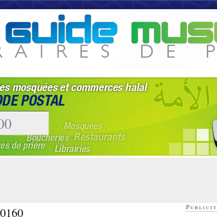
Publicit
20160