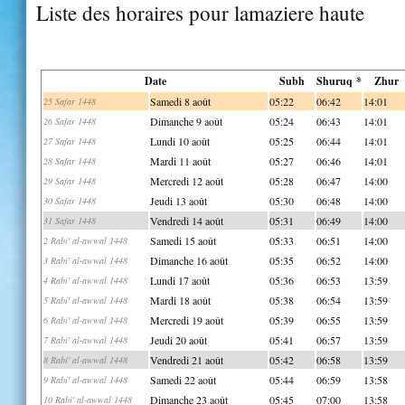
Liste des horaires pour lamaziere haute
Date
Subh
Shuruq *
Zhur
Samedi 8 août
05:22
06:42
14:01
25 Safar 1448
Dimanche 9 août
05:24
06:43
14:01
26 Safar 1448
Lundi 10 août
05:25
06:44
14:01
27 Safar 1448
Mardi 11 août
05:27
06:46
14:01
28 Safar 1448
Mercredi 12 août
05:28
06:47
14:00
29 Safar 1448
Jeudi 13 août
05:30
06:48
14:00
30 Safar 1448
Vendredi 14 août
05:31
06:49
14:00
31 Safar 1448
Samedi 15 août
05:33
06:51
14:00
2 Rabi' al-awwal 1448
Dimanche 16 août
05:35
06:52
14:00
3 Rabi' al-awwal 1448
Lundi 17 août
05:36
06:53
13:59
4 Rabi' al-awwal 1448
Mardi 18 août
05:38
06:54
13:59
5 Rabi' al-awwal 1448
Mercredi 19 août
05:39
06:55
13:59
6 Rabi' al-awwal 1448
Jeudi 20 août
05:41
06:57
13:59
7 Rabi' al-awwal 1448
Vendredi 21 août
05:42
06:58
13:59
8 Rabi' al-awwal 1448
Samedi 22 août
05:44
06:59
13:58
9 Rabi' al-awwal 1448
Dimanche 23 août
05:45
07:00
13:58
10 Rabi' al-awwal 1448