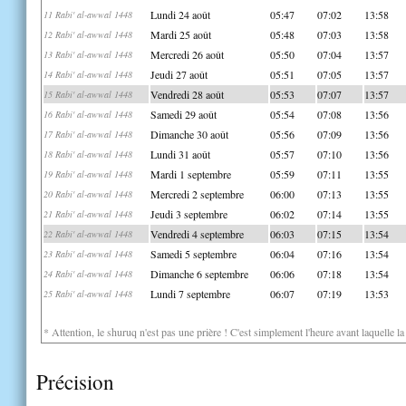
Lundi 24 août
05:47
07:02
13:58
11 Rabi' al-awwal 1448
Mardi 25 août
05:48
07:03
13:58
12 Rabi' al-awwal 1448
Mercredi 26 août
05:50
07:04
13:57
13 Rabi' al-awwal 1448
Jeudi 27 août
05:51
07:05
13:57
14 Rabi' al-awwal 1448
Vendredi 28 août
05:53
07:07
13:57
15 Rabi' al-awwal 1448
Samedi 29 août
05:54
07:08
13:56
16 Rabi' al-awwal 1448
Dimanche 30 août
05:56
07:09
13:56
17 Rabi' al-awwal 1448
Lundi 31 août
05:57
07:10
13:56
18 Rabi' al-awwal 1448
Mardi 1 septembre
05:59
07:11
13:55
19 Rabi' al-awwal 1448
Mercredi 2 septembre
06:00
07:13
13:55
20 Rabi' al-awwal 1448
Jeudi 3 septembre
06:02
07:14
13:55
21 Rabi' al-awwal 1448
Vendredi 4 septembre
06:03
07:15
13:54
22 Rabi' al-awwal 1448
Samedi 5 septembre
06:04
07:16
13:54
23 Rabi' al-awwal 1448
Dimanche 6 septembre
06:06
07:18
13:54
24 Rabi' al-awwal 1448
Lundi 7 septembre
06:07
07:19
13:53
25 Rabi' al-awwal 1448
* Attention, le shuruq n'est pas une prière ! C'est simplement l'heure avant laquelle l
Précision