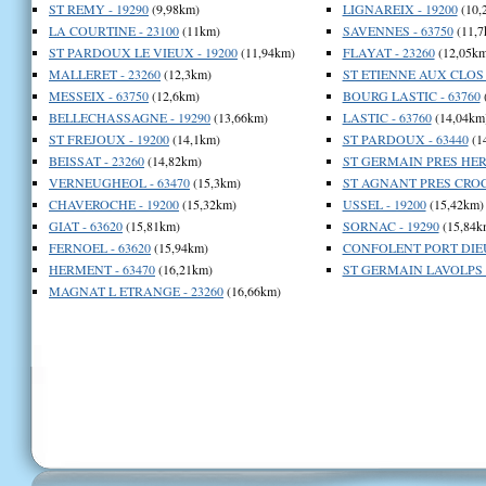
ST REMY - 19290
(9,98km)
LIGNAREIX - 19200
(10,
LA COURTINE - 23100
(11km)
SAVENNES - 63750
(11,7
ST PARDOUX LE VIEUX - 19200
(11,94km)
FLAYAT - 23260
(12,05km
MALLERET - 23260
(12,3km)
ST ETIENNE AUX CLOS -
MESSEIX - 63750
(12,6km)
BOURG LASTIC - 63760
BELLECHASSAGNE - 19290
(13,66km)
LASTIC - 63760
(14,04km
ST FREJOUX - 19200
(14,1km)
ST PARDOUX - 63440
(1
BEISSAT - 23260
(14,82km)
ST GERMAIN PRES HER
VERNEUGHEOL - 63470
(15,3km)
ST AGNANT PRES CROCQ
CHAVEROCHE - 19200
(15,32km)
USSEL - 19200
(15,42km)
GIAT - 63620
(15,81km)
SORNAC - 19290
(15,84k
FERNOEL - 63620
(15,94km)
CONFOLENT PORT DIEU 
HERMENT - 63470
(16,21km)
ST GERMAIN LAVOLPS -
MAGNAT L ETRANGE - 23260
(16,66km)