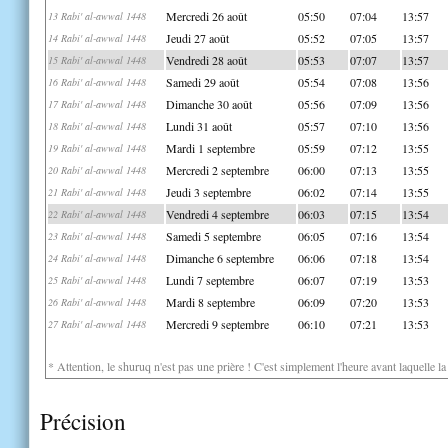
Mercredi 26 août
05:50
07:04
13:57
13 Rabi' al-awwal 1448
Jeudi 27 août
05:52
07:05
13:57
14 Rabi' al-awwal 1448
Vendredi 28 août
05:53
07:07
13:57
15 Rabi' al-awwal 1448
Samedi 29 août
05:54
07:08
13:56
16 Rabi' al-awwal 1448
Dimanche 30 août
05:56
07:09
13:56
17 Rabi' al-awwal 1448
Lundi 31 août
05:57
07:10
13:56
18 Rabi' al-awwal 1448
Mardi 1 septembre
05:59
07:12
13:55
19 Rabi' al-awwal 1448
Mercredi 2 septembre
06:00
07:13
13:55
20 Rabi' al-awwal 1448
Jeudi 3 septembre
06:02
07:14
13:55
21 Rabi' al-awwal 1448
Vendredi 4 septembre
06:03
07:15
13:54
22 Rabi' al-awwal 1448
Samedi 5 septembre
06:05
07:16
13:54
23 Rabi' al-awwal 1448
Dimanche 6 septembre
06:06
07:18
13:54
24 Rabi' al-awwal 1448
Lundi 7 septembre
06:07
07:19
13:53
25 Rabi' al-awwal 1448
Mardi 8 septembre
06:09
07:20
13:53
26 Rabi' al-awwal 1448
Mercredi 9 septembre
06:10
07:21
13:53
27 Rabi' al-awwal 1448
* Attention, le shuruq n'est pas une prière ! C'est simplement l'heure avant laquelle l
Précision