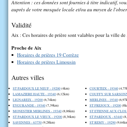
Attention : ces données sont fournies à titre indicatif, vou
auprès de votre mosquée locale et/ou au moyen de l'obser
Validité
Aix : Ces horaires de prière sont valables pour la ville de
Proche de Aix
Horaires de prières 19 Corrèze
Horaires de prières Limousin
Autres villes
ST PARDOUX LE NEUF - 19200
(4km)
COURTEIX - 19340
(4,75
LAMAZIERE HAUTE - 19340
(6,12km)
COUFFY SUR SARSONNE
LIGNAREIX - 19200
(6,74km)
MERLINES - 19340
(6,97
EYGURANDE - 19340
(7,39km)
ST FREJOUX - 19200
(8k
MONESTIER MERLINES - 19340
(8,06km)
ST ETIENNE AUX CLOS -
ST PARDOUX LE VIEUX - 19200
(8,36km)
ST PARDOUX - 63440
(8
SAVENNES - 63750
(9,28km)
ST REMY - 19290
(9,64k