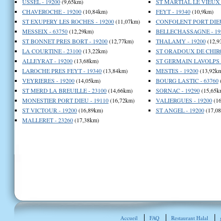
USSEL - 19200
(9,65km)
ST MARTIAL LE VIEUX -
CHAVEROCHE - 19200
(10,84km)
FEYT - 19340
(10,9km)
ST EXUPERY LES ROCHES - 19200
(11,07km)
CONFOLENT PORT DIEU 
MESSEIX - 63750
(12,29km)
BELLECHASSAGNE - 19
ST BONNET PRES BORT - 19200
(12,77km)
THALAMY - 19200
(12,9
LA COURTINE - 23100
(13,22km)
ST ORADOUX DE CHIRO
ALLEYRAT - 19200
(13,68km)
ST GERMAIN LAVOLPS -
LAROCHE PRES FEYT - 19340
(13,84km)
MESTES - 19200
(13,92k
VEYRIERES - 19200
(14,05km)
BOURG LASTIC - 63760
ST MERD LA BREUILLE - 23100
(14,66km)
SORNAC - 19290
(15,65k
MONESTIER PORT DIEU - 19110
(16,72km)
VALIERGUES - 19200
(16
ST VICTOUR - 19200
(16,89km)
ST ANGEL - 19200
(17,0
MALLERET - 23260
(17,38km)
Accueil
FAQ
Restaurant Halal