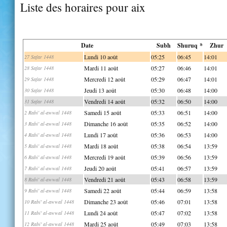
Liste des horaires pour aix
Date
Subh
Shuruq *
Zhur
Lundi 10 août
05:25
06:45
14:01
27 Safar 1448
Mardi 11 août
05:27
06:46
14:01
28 Safar 1448
Mercredi 12 août
05:29
06:47
14:01
29 Safar 1448
Jeudi 13 août
05:30
06:48
14:00
30 Safar 1448
Vendredi 14 août
05:32
06:50
14:00
31 Safar 1448
Samedi 15 août
05:33
06:51
14:00
2 Rabi' al-awwal 1448
Dimanche 16 août
05:35
06:52
14:00
3 Rabi' al-awwal 1448
Lundi 17 août
05:36
06:53
14:00
4 Rabi' al-awwal 1448
Mardi 18 août
05:38
06:54
13:59
5 Rabi' al-awwal 1448
Mercredi 19 août
05:39
06:56
13:59
6 Rabi' al-awwal 1448
Jeudi 20 août
05:41
06:57
13:59
7 Rabi' al-awwal 1448
Vendredi 21 août
05:43
06:58
13:59
8 Rabi' al-awwal 1448
Samedi 22 août
05:44
06:59
13:58
9 Rabi' al-awwal 1448
Dimanche 23 août
05:46
07:01
13:58
10 Rabi' al-awwal 1448
Lundi 24 août
05:47
07:02
13:58
11 Rabi' al-awwal 1448
Mardi 25 août
05:49
07:03
13:58
12 Rabi' al-awwal 1448