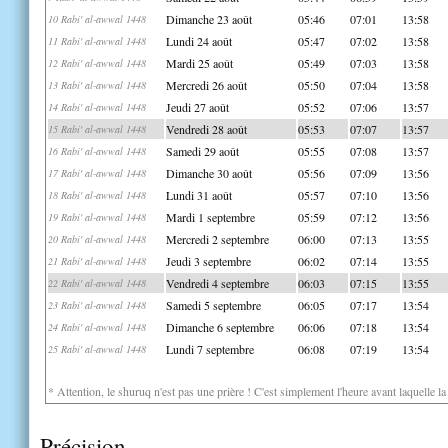
Dimanche 23 août
05:46
07:01
13:58
10 Rabi' al-awwal 1448
Lundi 24 août
05:47
07:02
13:58
11 Rabi' al-awwal 1448
Mardi 25 août
05:49
07:03
13:58
12 Rabi' al-awwal 1448
Mercredi 26 août
05:50
07:04
13:58
13 Rabi' al-awwal 1448
Jeudi 27 août
05:52
07:06
13:57
14 Rabi' al-awwal 1448
Vendredi 28 août
05:53
07:07
13:57
15 Rabi' al-awwal 1448
Samedi 29 août
05:55
07:08
13:57
16 Rabi' al-awwal 1448
Dimanche 30 août
05:56
07:09
13:56
17 Rabi' al-awwal 1448
Lundi 31 août
05:57
07:10
13:56
18 Rabi' al-awwal 1448
Mardi 1 septembre
05:59
07:12
13:56
19 Rabi' al-awwal 1448
Mercredi 2 septembre
06:00
07:13
13:55
20 Rabi' al-awwal 1448
Jeudi 3 septembre
06:02
07:14
13:55
21 Rabi' al-awwal 1448
Vendredi 4 septembre
06:03
07:15
13:55
22 Rabi' al-awwal 1448
Samedi 5 septembre
06:05
07:17
13:54
23 Rabi' al-awwal 1448
Dimanche 6 septembre
06:06
07:18
13:54
24 Rabi' al-awwal 1448
Lundi 7 septembre
06:08
07:19
13:54
25 Rabi' al-awwal 1448
* Attention, le shuruq n'est pas une prière ! C'est simplement l'heure avant laquelle l
Précision