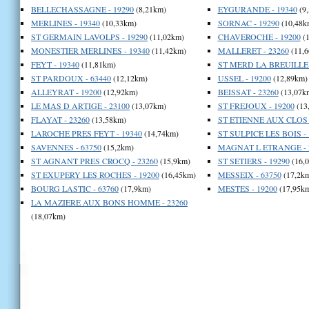
BELLECHASSAGNE - 19290
(8,21km)
EYGURANDE - 19340
(9
MERLINES - 19340
(10,33km)
SORNAC - 19290
(10,48k
ST GERMAIN LAVOLPS - 19290
(11,02km)
CHAVEROCHE - 19200
(1
MONESTIER MERLINES - 19340
(11,42km)
MALLERET - 23260
(11,6
FEYT - 19340
(11,81km)
ST MERD LA BREUILLE 
ST PARDOUX - 63440
(12,12km)
USSEL - 19200
(12,89km)
ALLEYRAT - 19200
(12,92km)
BEISSAT - 23260
(13,07k
LE MAS D ARTIGE - 23100
(13,07km)
ST FREJOUX - 19200
(13
FLAYAT - 23260
(13,58km)
ST ETIENNE AUX CLOS -
LAROCHE PRES FEYT - 19340
(14,74km)
ST SULPICE LES BOIS - 
SAVENNES - 63750
(15,2km)
MAGNAT L ETRANGE - 
ST AGNANT PRES CROCQ - 23260
(15,9km)
ST SETIERS - 19290
(16,
ST EXUPERY LES ROCHES - 19200
(16,45km)
MESSEIX - 63750
(17,2k
BOURG LASTIC - 63760
(17,9km)
MESTES - 19200
(17,95k
LA MAZIERE AUX BONS HOMME - 23260
(18,07km)