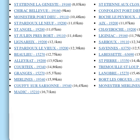
ST ETIENNE LA GENESTE - 19160
(8,03km)
ST ETIENNE AUX CLOS -
CHIRAC BELLEVUE - 19160
(9km)
CONFOLENT PORT DIEU 
MONESTIER PORT DIEU - 19110
(10,48km)
ROCHE LE PEYROUX - 1
ST PARDOUX LE NEUF - 19200
(11,03km)
AIX - 19200
(11,07km)
ST ANGEL - 19200
(11,07km)
CHAVEROCHE - 19200
(1
ST JULIEN PRES BORT - 19110
(11,44km)
LIGINIAC - 19160
(11,79
LIGNAREIX - 19200
(12,1km)
SARROUX - 19110
(12,3
ST PARDOUX LE VIEUX - 19200
(12,38km)
SAVENNES - 63750
(12,5
BEAULIEU - 15270
(12,75km)
LABESSETTE - 63690
(13
ALLEYRAT - 19200
(13,92km)
ST PIERRE - 15350
(14,4
COURTEIX - 19340
(14,86km)
TREMOUILLE ST LOUP -
GRANGES - 15270
(15,37km)
LANOBRE - 15270
(15,46
MERLINES - 19340
(15,99km)
BORT LES ORGUES - 19
COUFFY SUR SARSONNE - 19340
(16,45km)
MONESTIER MERLINES -
MADIC - 15210
(16,71km)