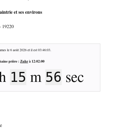
intrie et ses environs
 - 19220
mes le
6 août 2026
et il est
03:46:04
.
haine prière :
Zuhr
à
12:02:00
h
m
sec
15
55
ie