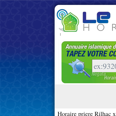
|
Horaire priere Rilhac x