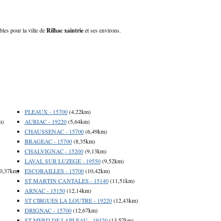
bles pour la ville de
Rilhac xaintrie
et ses environs.
PLEAUX - 15700
(4,22km)
m)
AURIAC - 19220
(5,64km)
CHAUSSENAC - 15700
(6,49km)
BRAGEAC - 15700
(8,35km)
CHALVIGNAC - 15200
(9,13km)
LAVAL SUR LUZEGE - 19550
(9,52km)
0,37km)
ESCORAILLES - 15700
(10,42km)
ST MARTIN CANTALES - 15140
(11,51km)
ARNAC - 15150
(12,14km)
ST CIRGUES LA LOUTRE - 19220
(12,43km)
DRIGNAC - 15700
(12,67km)
ST MERD DE LAPLEAU - 19320
(13,57km)