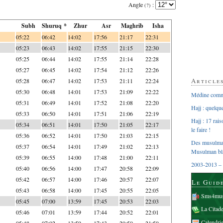
Angle
:
(?)
Subh
Shuruq *
Zhur
Asr
Maghrib
Isha
05:22
06:42
14:02
17:56
21:17
22:31
05:23
06:43
14:02
17:55
21:15
22:30
05:25
06:44
14:02
17:55
21:14
22:28
05:27
06:45
14:02
17:54
21:12
22:26
Article
05:28
06:47
14:02
17:53
21:11
22:24
05:30
06:48
14:01
17:53
21:09
22:22
Médine comme
05:31
06:49
14:01
17:52
21:08
22:20
Hajj : quelq
05:33
06:50
14:01
17:51
21:06
22:19
Hajj : 17 rai
05:34
06:51
14:01
17:50
21:05
22:17
le faire !
05:36
06:52
14:01
17:50
21:03
22:15
Des musulman
05:37
06:54
14:01
17:49
21:02
22:13
Musulman bl
05:39
06:55
14:00
17:48
21:00
22:11
2003-2013 – 
05:40
06:56
14:00
17:47
20:58
22:09
05:42
06:57
14:00
17:46
20:57
22:07
Le Guid
05:43
06:58
14:00
17:45
20:55
22:05
Sms4mus
05:45
07:00
13:59
17:45
20:53
22:03
La Citad
05:46
07:01
13:59
17:44
20:52
22:01
Calendri
05:48
07:02
13:59
17:43
20:50
21:59