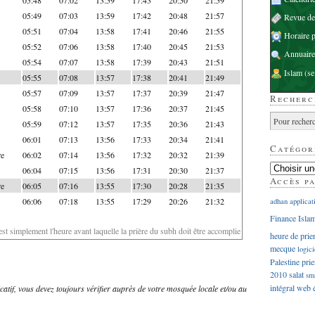
05:49
07:03
13:59
17:42
20:48
21:57
Revue d
05:51
07:04
13:58
17:41
20:46
21:55
Horaire p
05:52
07:06
13:58
17:40
20:45
21:53
Annuaire
05:54
07:07
13:58
17:39
20:43
21:51
Islam
(se
05:55
07:08
13:57
17:38
20:41
21:49
05:57
07:09
13:57
17:37
20:39
21:47
Recherc
05:58
07:10
13:57
17:36
20:37
21:45
05:59
07:12
13:57
17:35
20:36
21:43
06:01
07:13
13:56
17:33
20:34
21:41
Catégor
re
06:02
07:14
13:56
17:32
20:32
21:39
06:04
07:15
13:56
17:31
20:30
21:37
Accès p
re
06:05
07:16
13:55
17:30
20:28
21:35
06:06
07:18
13:55
17:29
20:26
21:32
adhan
applicat
Finance Isla
'est simplement l'heure avant laquelle la prière du subh doit être accomplie
heure de prie
mecque
logici
Palestine
prie
2010
salat
sm
intégral
web
dicatif, vous devez toujours vérifier auprès de votre mosquée locale et/ou au