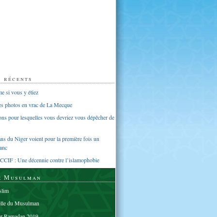
s récents
 si vous y étiez
ues photos en vrac de La Mecque
sons pour lesquelles vous devriez vous dépêcher de
s du Niger voient pour la première fois un
anc
CCIF : Une décennie contre l’islamophobie
e Musulman
lim
elle du Musulman
er Ramadan 2019