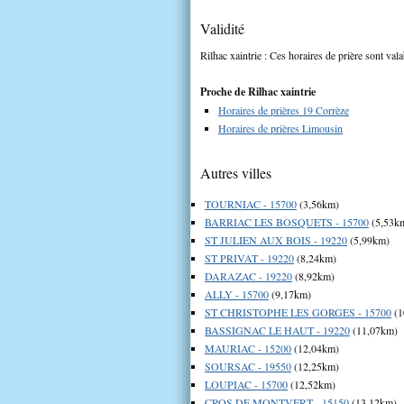
Validité
Rilhac xaintrie : Ces horaires de prière sont vala
Proche de Rilhac xaintrie
Horaires de prières 19 Corrèze
Horaires de prières Limousin
Autres villes
TOURNIAC - 15700
(3,56km)
BARRIAC LES BOSQUETS - 15700
(5,53k
ST JULIEN AUX BOIS - 19220
(5,99km)
ST PRIVAT - 19220
(8,24km)
DARAZAC - 19220
(8,92km)
ALLY - 15700
(9,17km)
ST CHRISTOPHE LES GORGES - 15700
(1
BASSIGNAC LE HAUT - 19220
(11,07km)
MAURIAC - 15200
(12,04km)
SOURSAC - 19550
(12,25km)
LOUPIAC - 15700
(12,52km)
CROS DE MONTVERT - 15150
(13,12km)