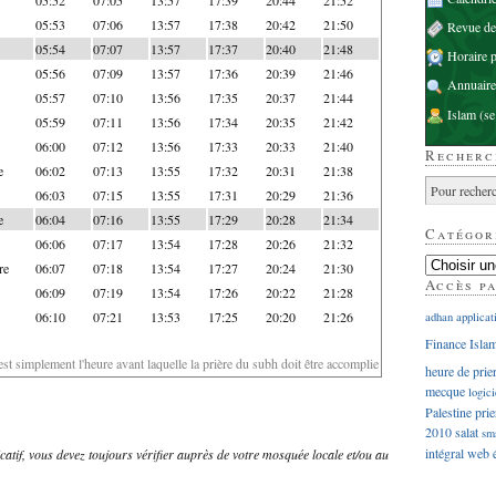
05:53
07:06
13:57
17:38
20:42
21:50
Revue d
05:54
07:07
13:57
17:37
20:40
21:48
Horaire p
05:56
07:09
13:57
17:36
20:39
21:46
Annuaire
05:57
07:10
13:56
17:35
20:37
21:44
Islam
(se
05:59
07:11
13:56
17:34
20:35
21:42
06:00
07:12
13:56
17:33
20:33
21:40
Recherc
e
06:02
07:13
13:55
17:32
20:31
21:38
06:03
07:15
13:55
17:31
20:29
21:36
e
06:04
07:16
13:55
17:29
20:28
21:34
Catégor
06:06
07:17
13:54
17:28
20:26
21:32
re
06:07
07:18
13:54
17:27
20:24
21:30
Accès p
06:09
07:19
13:54
17:26
20:22
21:28
06:10
07:21
13:53
17:25
20:20
21:26
adhan
applicat
Finance Isla
'est simplement l'heure avant laquelle la prière du subh doit être accomplie
heure de prie
mecque
logici
Palestine
prie
2010
salat
sm
intégral
web
dicatif, vous devez toujours vérifier auprès de votre mosquée locale et/ou au