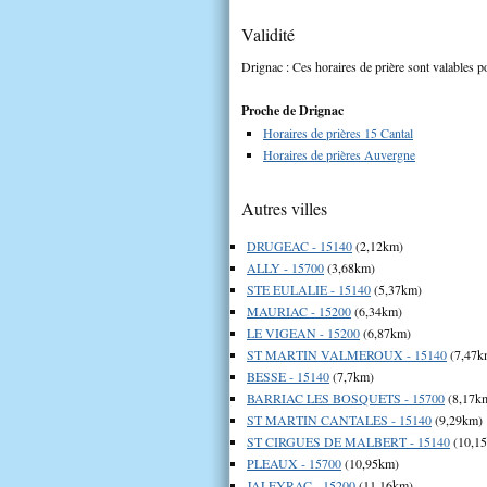
Validité
Drignac : Ces horaires de prière sont valables po
Proche de Drignac
Horaires de prières 15 Cantal
Horaires de prières Auvergne
Autres villes
DRUGEAC - 15140
(2,12km)
ALLY - 15700
(3,68km)
STE EULALIE - 15140
(5,37km)
MAURIAC - 15200
(6,34km)
LE VIGEAN - 15200
(6,87km)
ST MARTIN VALMEROUX - 15140
(7,47k
BESSE - 15140
(7,7km)
BARRIAC LES BOSQUETS - 15700
(8,17k
ST MARTIN CANTALES - 15140
(9,29km)
ST CIRGUES DE MALBERT - 15140
(10,1
PLEAUX - 15700
(10,95km)
JALEYRAC - 15200
(11,16km)