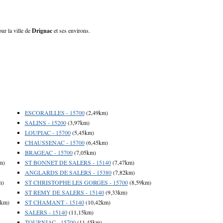
ur la ville de
Drignac
et ses environs.
ESCORAILLES - 15700
(2,49km)
SALINS - 15200
(3,97km)
LOUPIAC - 15700
(5,45km)
CHAUSSENAC - 15700
(6,45km)
BRAGEAC - 15700
(7,05km)
m)
ST BONNET DE SALERS - 15140
(7,47km)
ANGLARDS DE SALERS - 15380
(7,82km)
m)
ST CHRISTOPHE LES GORGES - 15700
(8,59km)
ST REMY DE SALERS - 15140
(9,33km)
5km)
ST CHAMANT - 15140
(10,42km)
SALERS - 15140
(11,15km)
TOURNIAC - 15700
(11,45km)