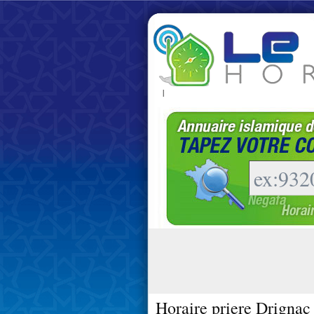
|
Horaire priere Drignac