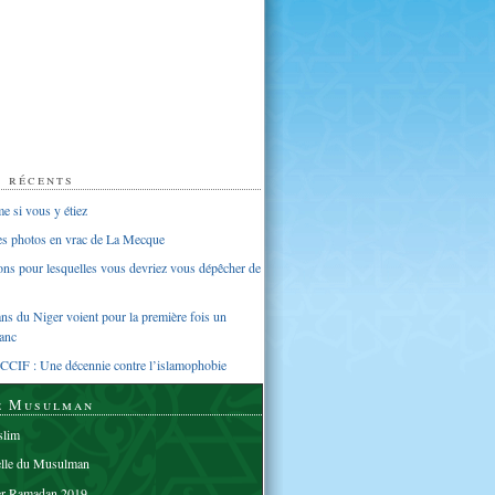
s récents
 si vous y étiez
ues photos en vrac de La Mecque
sons pour lesquelles vous devriez vous dépêcher de
s du Niger voient pour la première fois un
anc
CCIF : Une décennie contre l’islamophobie
e Musulman
lim
elle du Musulman
er Ramadan 2019