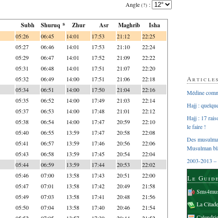
Angle
:
(?)
Subh
Shuruq *
Zhur
Asr
Maghrib
Isha
05:26
06:45
14:01
17:53
21:12
22:25
05:27
06:46
14:01
17:53
21:10
22:24
05:29
06:47
14:01
17:52
21:09
22:22
05:31
06:48
14:01
17:51
21:07
22:20
Article
05:32
06:49
14:00
17:51
21:06
22:18
05:34
06:51
14:00
17:50
21:04
22:16
Médine comme
05:35
06:52
14:00
17:49
21:03
22:14
Hajj : quelq
05:37
06:53
14:00
17:48
21:01
22:12
Hajj : 17 rai
05:38
06:54
14:00
17:47
20:59
22:10
le faire !
05:40
06:55
13:59
17:47
20:58
22:08
Des musulman
05:41
06:57
13:59
17:46
20:56
22:06
Musulman bl
05:43
06:58
13:59
17:45
20:54
22:04
2003-2013 – 
05:44
06:59
13:59
17:44
20:53
22:02
05:46
07:00
13:58
17:43
20:51
22:00
Le Guid
05:47
07:01
13:58
17:42
20:49
21:58
Sms4mus
05:49
07:03
13:58
17:41
20:48
21:56
La Citad
05:50
07:04
13:58
17:40
20:46
21:54
Calendri
05:52
07:05
13:57
17:39
20:44
21:52