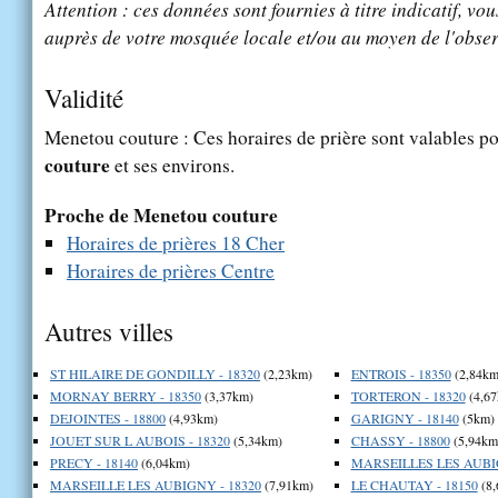
Attention : ces données sont fournies à titre indicatif, vou
auprès de votre mosquée locale et/ou au moyen de l'obser
Validité
Menetou couture : Ces horaires de prière sont valables po
couture
et ses environs.
Proche de Menetou couture
Horaires de prières 18 Cher
Horaires de prières Centre
Autres villes
ST HILAIRE DE GONDILLY - 18320
(2,23km)
ENTROIS - 18350
(2,84km
MORNAY BERRY - 18350
(3,37km)
TORTERON - 18320
(4,67
DEJOINTES - 18800
(4,93km)
GARIGNY - 18140
(5km)
JOUET SUR L AUBOIS - 18320
(5,34km)
CHASSY - 18800
(5,94km
PRECY - 18140
(6,04km)
MARSEILLES LES AUBIG
MARSEILLE LES AUBIGNY - 18320
(7,91km)
LE CHAUTAY - 18150
(8,