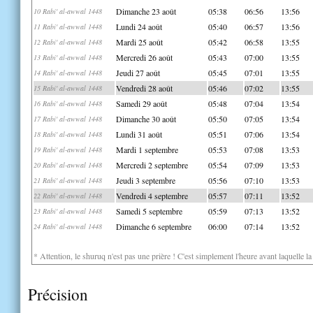
Dimanche 23 août
05:38
06:56
13:56
10 Rabi' al-awwal 1448
Lundi 24 août
05:40
06:57
13:56
11 Rabi' al-awwal 1448
Mardi 25 août
05:42
06:58
13:55
12 Rabi' al-awwal 1448
Mercredi 26 août
05:43
07:00
13:55
13 Rabi' al-awwal 1448
Jeudi 27 août
05:45
07:01
13:55
14 Rabi' al-awwal 1448
Vendredi 28 août
05:46
07:02
13:55
15 Rabi' al-awwal 1448
Samedi 29 août
05:48
07:04
13:54
16 Rabi' al-awwal 1448
Dimanche 30 août
05:50
07:05
13:54
17 Rabi' al-awwal 1448
Lundi 31 août
05:51
07:06
13:54
18 Rabi' al-awwal 1448
Mardi 1 septembre
05:53
07:08
13:53
19 Rabi' al-awwal 1448
Mercredi 2 septembre
05:54
07:09
13:53
20 Rabi' al-awwal 1448
Jeudi 3 septembre
05:56
07:10
13:53
21 Rabi' al-awwal 1448
Vendredi 4 septembre
05:57
07:11
13:52
22 Rabi' al-awwal 1448
Samedi 5 septembre
05:59
07:13
13:52
23 Rabi' al-awwal 1448
Dimanche 6 septembre
06:00
07:14
13:52
24 Rabi' al-awwal 1448
* Attention, le shuruq n'est pas une prière ! C'est simplement l'heure avant laquelle l
Précision