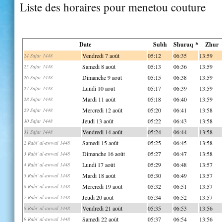
Liste des horaires pour menetou couture
Date
Subh
Shuruq *
Zhur
Vendredi 7 août
05:12
06:35
13:59
24 Safar 1448
Samedi 8 août
05:13
06:36
13:59
25 Safar 1448
Dimanche 9 août
05:15
06:38
13:59
26 Safar 1448
Lundi 10 août
05:17
06:39
13:59
27 Safar 1448
Mardi 11 août
05:18
06:40
13:59
28 Safar 1448
Mercredi 12 août
05:20
06:41
13:58
29 Safar 1448
Jeudi 13 août
05:22
06:43
13:58
30 Safar 1448
Vendredi 14 août
05:24
06:44
13:58
31 Safar 1448
Samedi 15 août
05:25
06:45
13:58
2 Rabi' al-awwal 1448
Dimanche 16 août
05:27
06:47
13:58
3 Rabi' al-awwal 1448
Lundi 17 août
05:29
06:48
13:57
4 Rabi' al-awwal 1448
Mardi 18 août
05:30
06:49
13:57
5 Rabi' al-awwal 1448
Mercredi 19 août
05:32
06:51
13:57
6 Rabi' al-awwal 1448
Jeudi 20 août
05:34
06:52
13:57
7 Rabi' al-awwal 1448
Vendredi 21 août
05:35
06:53
13:56
8 Rabi' al-awwal 1448
Samedi 22 août
05:37
06:54
13:56
9 Rabi' al-awwal 1448