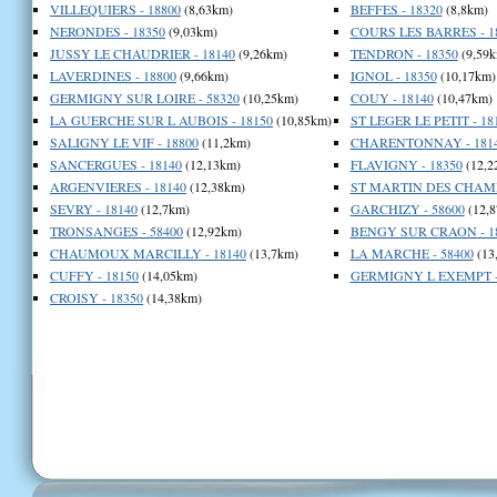
VILLEQUIERS - 18800
(8,63km)
BEFFES - 18320
(8,8km)
NERONDES - 18350
(9,03km)
COURS LES BARRES - 1
JUSSY LE CHAUDRIER - 18140
(9,26km)
TENDRON - 18350
(9,59k
LAVERDINES - 18800
(9,66km)
IGNOL - 18350
(10,17km)
GERMIGNY SUR LOIRE - 58320
(10,25km)
COUY - 18140
(10,47km)
LA GUERCHE SUR L AUBOIS - 18150
(10,85km)
ST LEGER LE PETIT - 18
SALIGNY LE VIF - 18800
(11,2km)
CHARENTONNAY - 181
SANCERGUES - 18140
(12,13km)
FLAVIGNY - 18350
(12,2
ARGENVIERES - 18140
(12,38km)
ST MARTIN DES CHAMPS
SEVRY - 18140
(12,7km)
GARCHIZY - 58600
(12,8
TRONSANGES - 58400
(12,92km)
BENGY SUR CRAON - 1
CHAUMOUX MARCILLY - 18140
(13,7km)
LA MARCHE - 58400
(13
CUFFY - 18150
(14,05km)
GERMIGNY L EXEMPT -
CROISY - 18350
(14,38km)