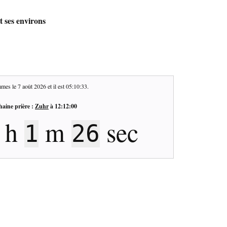
t ses environs
mes le
7 août 2026
et il est
05:10:34
.
haine prière :
Zuhr
à
12:12:00
h
m
sec
1
25