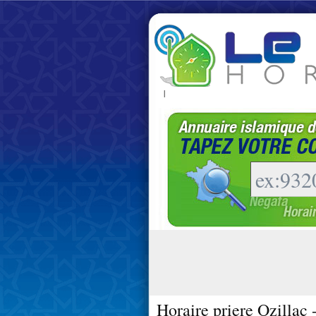
|
Horaire priere Ozillac 