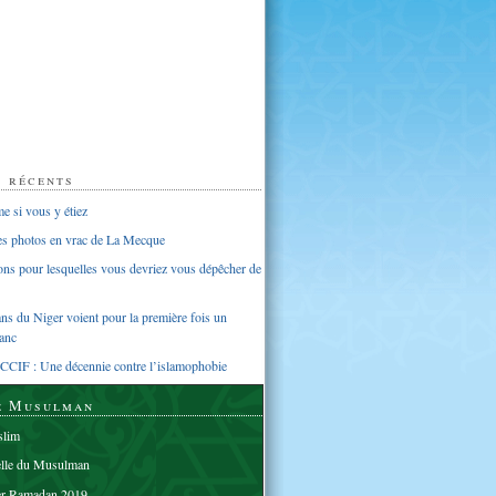
s récents
 si vous y étiez
ues photos en vrac de La Mecque
sons pour lesquelles vous devriez vous dépêcher de
s du Niger voient pour la première fois un
anc
CCIF : Une décennie contre l’islamophobie
e Musulman
lim
elle du Musulman
er Ramadan 2019