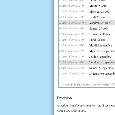
Mardi 25 août
12 Rabi' al-awwal 1448
Mercredi 26 août
13 Rabi' al-awwal 1448
Jeudi 27 août
14 Rabi' al-awwal 1448
Vendredi 28 août
15 Rabi' al-awwal 1448
Samedi 29 août
16 Rabi' al-awwal 1448
Dimanche 30 août
17 Rabi' al-awwal 1448
Lundi 31 août
18 Rabi' al-awwal 1448
Mardi 1 septembre
19 Rabi' al-awwal 1448
Mercredi 2 septembr
20 Rabi' al-awwal 1448
Jeudi 3 septembre
21 Rabi' al-awwal 1448
Vendredi 4 septembr
22 Rabi' al-awwal 1448
Samedi 5 septembre
23 Rabi' al-awwal 1448
Dimanche 6 septemb
24 Rabi' al-awwal 1448
* Attention, le shuruq n'est pas une prière ! C
Précision
Attention : ces données sont fournies à titre in
moyen de l'observation.