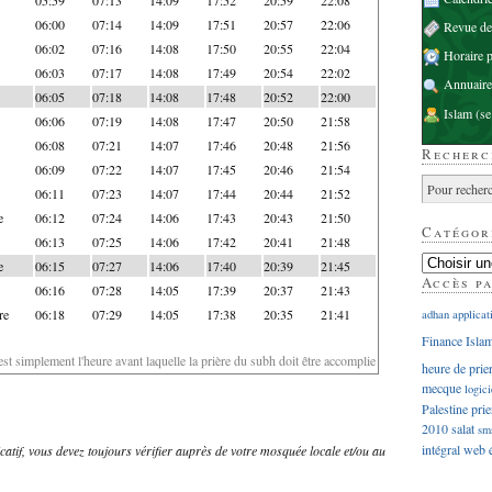
06:00
07:14
14:09
17:51
20:57
22:06
Revue d
06:02
07:16
14:08
17:50
20:55
22:04
Horaire p
06:03
07:17
14:08
17:49
20:54
22:02
Annuaire
06:05
07:18
14:08
17:48
20:52
22:00
Islam
(se
06:06
07:19
14:08
17:47
20:50
21:58
06:08
07:21
14:07
17:46
20:48
21:56
Recherc
06:09
07:22
14:07
17:45
20:46
21:54
06:11
07:23
14:07
17:44
20:44
21:52
e
06:12
07:24
14:06
17:43
20:43
21:50
Catégor
06:13
07:25
14:06
17:42
20:41
21:48
e
06:15
07:27
14:06
17:40
20:39
21:45
Accès p
06:16
07:28
14:05
17:39
20:37
21:43
re
06:18
07:29
14:05
17:38
20:35
21:41
adhan
applicat
Finance Isla
'est simplement l'heure avant laquelle la prière du subh doit être accomplie
heure de prie
mecque
logici
Palestine
prie
2010
salat
sm
intégral
web
dicatif, vous devez toujours vérifier auprès de votre mosquée locale et/ou au