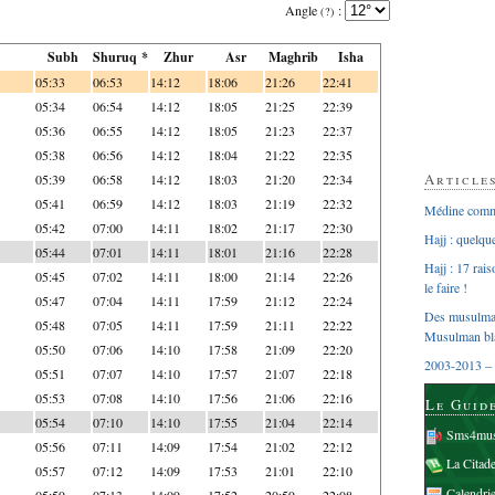
Angle
:
(?)
Subh
Shuruq *
Zhur
Asr
Maghrib
Isha
05:33
06:53
14:12
18:06
21:26
22:41
05:34
06:54
14:12
18:05
21:25
22:39
05:36
06:55
14:12
18:05
21:23
22:37
05:38
06:56
14:12
18:04
21:22
22:35
Article
05:39
06:58
14:12
18:03
21:20
22:34
05:41
06:59
14:12
18:03
21:19
22:32
Médine comme
05:42
07:00
14:11
18:02
21:17
22:30
Hajj : quelq
05:44
07:01
14:11
18:01
21:16
22:28
Hajj : 17 rai
05:45
07:02
14:11
18:00
21:14
22:26
le faire !
05:47
07:04
14:11
17:59
21:12
22:24
Des musulman
05:48
07:05
14:11
17:59
21:11
22:22
Musulman bl
05:50
07:06
14:10
17:58
21:09
22:20
2003-2013 – 
05:51
07:07
14:10
17:57
21:07
22:18
05:53
07:08
14:10
17:56
21:06
22:16
Le Guid
05:54
07:10
14:10
17:55
21:04
22:14
Sms4mus
05:56
07:11
14:09
17:54
21:02
22:12
La Citad
05:57
07:12
14:09
17:53
21:01
22:10
Calendri
05:59
07:13
14:09
17:52
20:59
22:08