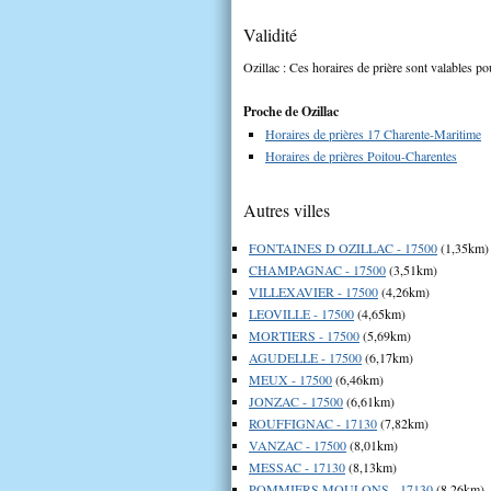
Validité
Ozillac : Ces horaires de prière sont valables po
Proche de Ozillac
Horaires de prières 17 Charente-Maritime
Horaires de prières Poitou-Charentes
Autres villes
FONTAINES D OZILLAC - 17500
(1,35km)
CHAMPAGNAC - 17500
(3,51km)
VILLEXAVIER - 17500
(4,26km)
LEOVILLE - 17500
(4,65km)
MORTIERS - 17500
(5,69km)
AGUDELLE - 17500
(6,17km)
MEUX - 17500
(6,46km)
JONZAC - 17500
(6,61km)
ROUFFIGNAC - 17130
(7,82km)
VANZAC - 17500
(8,01km)
MESSAC - 17130
(8,13km)
POMMIERS MOULONS - 17130
(8,26km)