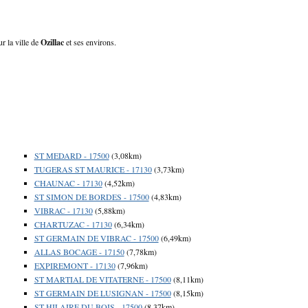
ur la ville de
Ozillac
et ses environs.
ST MEDARD - 17500
(3,08km)
TUGERAS ST MAURICE - 17130
(3,73km)
CHAUNAC - 17130
(4,52km)
ST SIMON DE BORDES - 17500
(4,83km)
VIBRAC - 17130
(5,88km)
CHARTUZAC - 17130
(6,34km)
ST GERMAIN DE VIBRAC - 17500
(6,49km)
ALLAS BOCAGE - 17150
(7,78km)
EXPIREMONT - 17130
(7,96km)
ST MARTIAL DE VITATERNE - 17500
(8,11km)
ST GERMAIN DE LUSIGNAN - 17500
(8,15km)
ST HILAIRE DU BOIS - 17500
(8,37km)