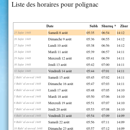
Liste des horaires pour polignac
Date
Subh
Shuruq *
Zhur
Samedi 8 août
05:35
06:54
14:12
25 Safar 1448
Dimanche 9 août
05:36
06:55
14:12
26 Safar 1448
Lundi 10 août
05:38
06:56
14:12
27 Safar 1448
Mardi 11 août
05:39
06:57
14:11
28 Safar 1448
Mercredi 12 août
05:41
06:59
14:11
29 Safar 1448
Jeudi 13 août
05:42
07:00
14:11
30 Safar 1448
Vendredi 14 août
05:44
07:01
14:11
31 Safar 1448
Samedi 15 août
05:45
07:02
14:11
2 Rabi' al-awwal 1448
Dimanche 16 août
05:47
07:03
14:11
3 Rabi' al-awwal 1448
Lundi 17 août
05:48
07:05
14:10
4 Rabi' al-awwal 1448
Mardi 18 août
05:50
07:06
14:10
5 Rabi' al-awwal 1448
Mercredi 19 août
05:51
07:07
14:10
6 Rabi' al-awwal 1448
Jeudi 20 août
05:53
07:08
14:10
7 Rabi' al-awwal 1448
Vendredi 21 août
05:54
07:09
14:09
8 Rabi' al-awwal 1448
Samedi 22 août
05:56
07:11
14:09
9 Rabi' al-awwal 1448
Dimanche 23 août
05:57
07:12
14:09
10 Rabi' al-awwal 1448