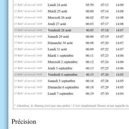
Lundi 24 août
05:59
07:13
14:09
11 Rabi' al-awwal 1448
Mardi 25 août
06:00
07:14
14:08
12 Rabi' al-awwal 1448
Mercredi 26 août
06:02
07:16
14:08
13 Rabi' al-awwal 1448
Jeudi 27 août
06:03
07:17
14:08
14 Rabi' al-awwal 1448
Vendredi 28 août
06:05
07:18
14:07
15 Rabi' al-awwal 1448
Samedi 29 août
06:06
07:19
14:07
16 Rabi' al-awwal 1448
Dimanche 30 août
06:08
07:20
14:07
17 Rabi' al-awwal 1448
Lundi 31 août
06:09
07:22
14:07
18 Rabi' al-awwal 1448
Mardi 1 septembre
06:11
07:23
14:06
19 Rabi' al-awwal 1448
Mercredi 2 septembre
06:12
07:24
14:06
20 Rabi' al-awwal 1448
Jeudi 3 septembre
06:13
07:25
14:06
21 Rabi' al-awwal 1448
Vendredi 4 septembre
06:15
07:26
14:05
22 Rabi' al-awwal 1448
Samedi 5 septembre
06:16
07:28
14:05
23 Rabi' al-awwal 1448
Dimanche 6 septembre
06:18
07:29
14:05
24 Rabi' al-awwal 1448
Lundi 7 septembre
06:19
07:30
14:04
25 Rabi' al-awwal 1448
* Attention, le shuruq n'est pas une prière ! C'est simplement l'heure avant laquelle l
Précision