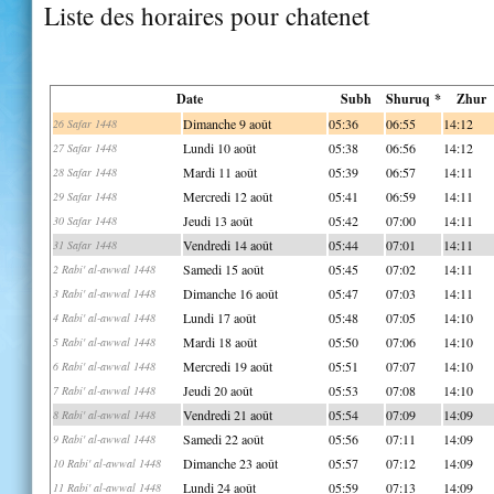
Liste des horaires pour chatenet
Date
Subh
Shuruq *
Zhur
Dimanche 9 août
05:36
06:55
14:12
26 Safar 1448
Lundi 10 août
05:38
06:56
14:12
27 Safar 1448
Mardi 11 août
05:39
06:57
14:11
28 Safar 1448
Mercredi 12 août
05:41
06:59
14:11
29 Safar 1448
Jeudi 13 août
05:42
07:00
14:11
30 Safar 1448
Vendredi 14 août
05:44
07:01
14:11
31 Safar 1448
Samedi 15 août
05:45
07:02
14:11
2 Rabi' al-awwal 1448
Dimanche 16 août
05:47
07:03
14:11
3 Rabi' al-awwal 1448
Lundi 17 août
05:48
07:05
14:10
4 Rabi' al-awwal 1448
Mardi 18 août
05:50
07:06
14:10
5 Rabi' al-awwal 1448
Mercredi 19 août
05:51
07:07
14:10
6 Rabi' al-awwal 1448
Jeudi 20 août
05:53
07:08
14:10
7 Rabi' al-awwal 1448
Vendredi 21 août
05:54
07:09
14:09
8 Rabi' al-awwal 1448
Samedi 22 août
05:56
07:11
14:09
9 Rabi' al-awwal 1448
Dimanche 23 août
05:57
07:12
14:09
10 Rabi' al-awwal 1448
Lundi 24 août
05:59
07:13
14:09
11 Rabi' al-awwal 1448