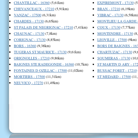
CHANTILLAC - 16360
(5,61km)
EXPIREMONT - 17130
(5
CHEVANCEAUX - 17210
(5,91km)
BRAN - 17210
(6,19km)
VANZAC - 17500
(6,31km)
VIBRAC - 17130
(6,58km)
CHARDES - 17130
(6,65km)
MONTLIEU LA GARDE -
ST PALAIS DE NEGRIGNAC - 17210
(7,41km)
COUX - 17130
(7,77km)
CHAUNAC - 17130
(7,8km)
MONTENDRE - 17130
(8
CORIGNAC - 17130
(8,85km)
LEOVILLE - 17500
(9km)
BORS - 16360
(9,38km)
BORS DE BAIGNES - 16
TUGERAS ST MAURICE - 17130
(9,61km)
CHARTUZAC - 17130
(9,
ORIGNOLLES - 17210
(9,86km)
SOUMERAS - 17130
(10,
BAIGNES STE RADEGONDE - 16360
(10,7km)
ST MARTIN D ARY - 172
FONTAINES D OZILLAC - 17500
(11,02km)
BUSSAC FORET - 17210
MORTIERS - 17500
(11,31km)
ST MEDARD - 17500
(11
NEUVICQ - 17270
(11,49km)