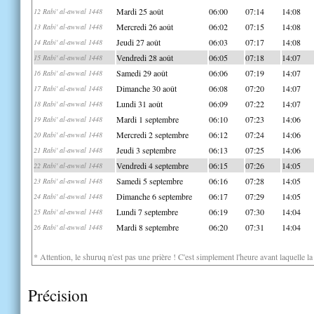
Mardi 25 août
06:00
07:14
14:08
12 Rabi' al-awwal 1448
Mercredi 26 août
06:02
07:15
14:08
13 Rabi' al-awwal 1448
Jeudi 27 août
06:03
07:17
14:08
14 Rabi' al-awwal 1448
Vendredi 28 août
06:05
07:18
14:07
15 Rabi' al-awwal 1448
Samedi 29 août
06:06
07:19
14:07
16 Rabi' al-awwal 1448
Dimanche 30 août
06:08
07:20
14:07
17 Rabi' al-awwal 1448
Lundi 31 août
06:09
07:22
14:07
18 Rabi' al-awwal 1448
Mardi 1 septembre
06:10
07:23
14:06
19 Rabi' al-awwal 1448
Mercredi 2 septembre
06:12
07:24
14:06
20 Rabi' al-awwal 1448
Jeudi 3 septembre
06:13
07:25
14:06
21 Rabi' al-awwal 1448
Vendredi 4 septembre
06:15
07:26
14:05
22 Rabi' al-awwal 1448
Samedi 5 septembre
06:16
07:28
14:05
23 Rabi' al-awwal 1448
Dimanche 6 septembre
06:17
07:29
14:05
24 Rabi' al-awwal 1448
Lundi 7 septembre
06:19
07:30
14:04
25 Rabi' al-awwal 1448
Mardi 8 septembre
06:20
07:31
14:04
26 Rabi' al-awwal 1448
* Attention, le shuruq n'est pas une prière ! C'est simplement l'heure avant laquelle l
Précision