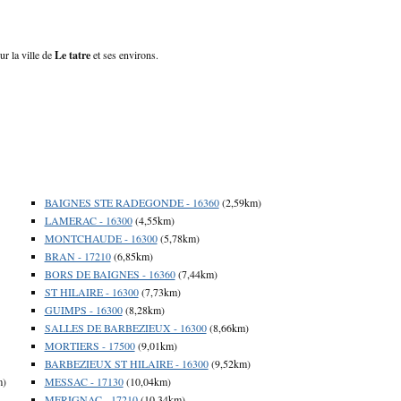
ur la ville de
Le tatre
et ses environs.
BAIGNES STE RADEGONDE - 16360
(2,59km)
LAMERAC - 16300
(4,55km)
MONTCHAUDE - 16300
(5,78km)
BRAN - 17210
(6,85km)
BORS DE BAIGNES - 16360
(7,44km)
ST HILAIRE - 16300
(7,73km)
GUIMPS - 16300
(8,28km)
SALLES DE BARBEZIEUX - 16300
(8,66km)
MORTIERS - 17500
(9,01km)
BARBEZIEUX ST HILAIRE - 16300
(9,52km)
m)
MESSAC - 17130
(10,04km)
MERIGNAC - 17210
(10,34km)