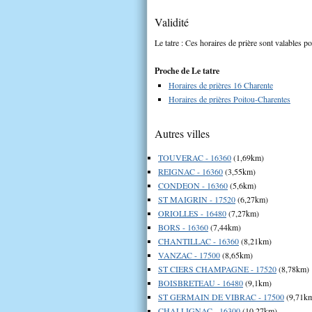
Validité
Le tatre : Ces horaires de prière sont valables po
Proche de Le tatre
Horaires de prières 16 Charente
Horaires de prières Poitou-Charentes
Autres villes
TOUVERAC - 16360
(1,69km)
REIGNAC - 16360
(3,55km)
CONDEON - 16360
(5,6km)
ST MAIGRIN - 17520
(6,27km)
ORIOLLES - 16480
(7,27km)
BORS - 16360
(7,44km)
CHANTILLAC - 16360
(8,21km)
VANZAC - 17500
(8,65km)
ST CIERS CHAMPAGNE - 17520
(8,78km)
BOISBRETEAU - 16480
(9,1km)
ST GERMAIN DE VIBRAC - 17500
(9,71k
CHALLIGNAC - 16300
(10,27km)