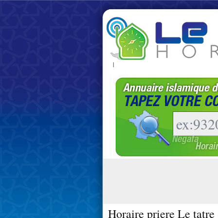
|
Horaire priere Le tatre