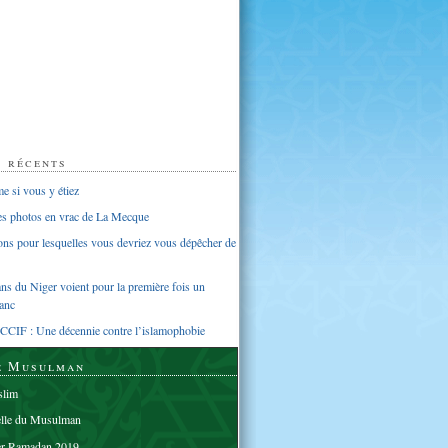
s récents
 si vous y étiez
ues photos en vrac de La Mecque
sons pour lesquelles vous devriez vous dépêcher de
s du Niger voient pour la première fois un
anc
CCIF : Une décennie contre l’islamophobie
e Musulman
lim
elle du Musulman
er Ramadan 2019