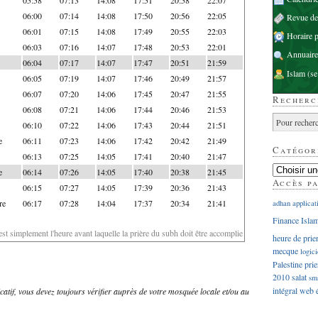
06:00
07:14
14:08
17:50
20:56
22:05
Revue d
06:01
07:15
14:08
17:49
20:55
22:03
Horaire p
06:03
07:16
14:07
17:48
20:53
22:01
Annuaire
06:04
07:17
14:07
17:47
20:51
21:59
Islam
(se
06:05
07:19
14:07
17:46
20:49
21:57
06:07
07:20
14:06
17:45
20:47
21:55
Recherc
06:08
07:21
14:06
17:44
20:46
21:53
06:10
07:22
14:06
17:43
20:44
21:51
e
06:11
07:23
14:06
17:42
20:42
21:49
Catégor
06:13
07:25
14:05
17:41
20:40
21:47
e
06:14
07:26
14:05
17:40
20:38
21:45
Accès p
06:15
07:27
14:05
17:39
20:36
21:43
re
06:17
07:28
14:04
17:37
20:34
21:41
adhan
applicat
Finance Isla
'est simplement l'heure avant laquelle la prière du subh doit être accomplie
heure de prie
mecque
logici
Palestine
prie
2010
salat
sm
intégral
web
dicatif, vous devez toujours vérifier auprès de votre mosquée locale et/ou au