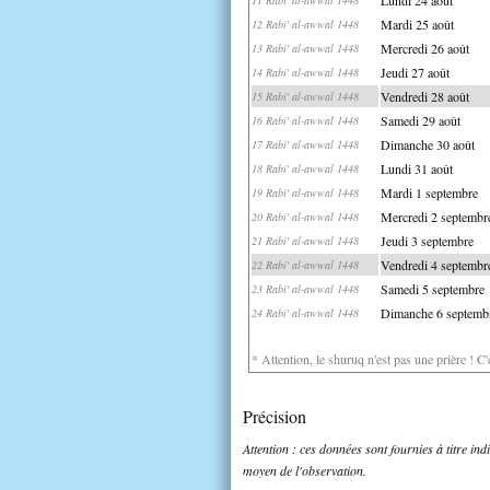
Mardi 25 août
12 Rabi' al-awwal 1448
Mercredi 26 août
13 Rabi' al-awwal 1448
Jeudi 27 août
14 Rabi' al-awwal 1448
Vendredi 28 août
15 Rabi' al-awwal 1448
Samedi 29 août
16 Rabi' al-awwal 1448
Dimanche 30 août
17 Rabi' al-awwal 1448
Lundi 31 août
18 Rabi' al-awwal 1448
Mardi 1 septembre
19 Rabi' al-awwal 1448
Mercredi 2 septembr
20 Rabi' al-awwal 1448
Jeudi 3 septembre
21 Rabi' al-awwal 1448
Vendredi 4 septembr
22 Rabi' al-awwal 1448
Samedi 5 septembre
23 Rabi' al-awwal 1448
Dimanche 6 septemb
24 Rabi' al-awwal 1448
* Attention, le shuruq n'est pas une prière ! C
Précision
Attention : ces données sont fournies à titre in
moyen de l'observation.