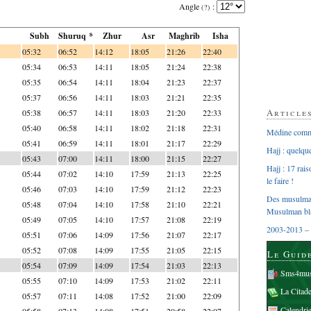
Angle
:
(?)
Subh
Shuruq *
Zhur
Asr
Maghrib
Isha
05:32
06:52
14:12
18:05
21:26
22:40
05:34
06:53
14:11
18:05
21:24
22:38
05:35
06:54
14:11
18:04
21:23
22:37
05:37
06:56
14:11
18:03
21:21
22:35
Article
05:38
06:57
14:11
18:03
21:20
22:33
05:40
06:58
14:11
18:02
21:18
22:31
Médine comme
05:41
06:59
14:11
18:01
21:17
22:29
Hajj : quelq
05:43
07:00
14:11
18:00
21:15
22:27
Hajj : 17 rai
05:44
07:02
14:10
17:59
21:13
22:25
le faire !
05:46
07:03
14:10
17:59
21:12
22:23
Des musulman
05:48
07:04
14:10
17:58
21:10
22:21
Musulman bl
05:49
07:05
14:10
17:57
21:08
22:19
2003-2013 – 
05:51
07:06
14:09
17:56
21:07
22:17
05:52
07:08
14:09
17:55
21:05
22:15
Le Guid
05:54
07:09
14:09
17:54
21:03
22:13
Sms4mus
05:55
07:10
14:09
17:53
21:02
22:11
La Citad
05:57
07:11
14:08
17:52
21:00
22:09
Calendri
05:58
07:13
14:08
17:51
20:58
22:07