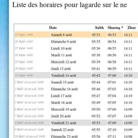
Liste des horaires pour lagarde sur le ne
Date
Subh
Shuruq *
Zhur
Samedi 8 août
05:33
06:53
14:11
25 Safar 1448
Dimanche 9 août
05:35
06:54
14:11
26 Safar 1448
Lundi 10 août
05:36
06:55
14:11
27 Safar 1448
Mardi 11 août
05:38
06:56
14:11
28 Safar 1448
Mercredi 12 août
05:39
06:58
14:11
29 Safar 1448
Jeudi 13 août
05:41
06:59
14:11
30 Safar 1448
Vendredi 14 août
05:42
07:00
14:10
31 Safar 1448
Samedi 15 août
05:44
07:01
14:10
2 Rabi' al-awwal 1448
Dimanche 16 août
05:46
07:03
14:10
3 Rabi' al-awwal 1448
Lundi 17 août
05:47
07:04
14:10
4 Rabi' al-awwal 1448
Mardi 18 août
05:49
07:05
14:10
5 Rabi' al-awwal 1448
Mercredi 19 août
05:50
07:06
14:09
6 Rabi' al-awwal 1448
Jeudi 20 août
05:52
07:07
14:09
7 Rabi' al-awwal 1448
Vendredi 21 août
05:53
07:09
14:09
8 Rabi' al-awwal 1448
Samedi 22 août
05:55
07:10
14:09
9 Rabi' al-awwal 1448
Dimanche 23 août
05:56
07:11
14:08
10 Rabi' al-awwal 1448