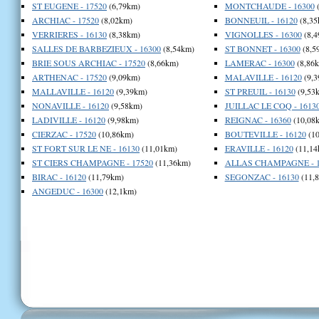
ST EUGENE - 17520
(6,79km)
MONTCHAUDE - 16300
(
ARCHIAC - 17520
(8,02km)
BONNEUIL - 16120
(8,35
VERRIERES - 16130
(8,38km)
VIGNOLLES - 16300
(8,4
SALLES DE BARBEZIEUX - 16300
(8,54km)
ST BONNET - 16300
(8,5
BRIE SOUS ARCHIAC - 17520
(8,66km)
LAMERAC - 16300
(8,86
ARTHENAC - 17520
(9,09km)
MALAVILLE - 16120
(9,3
MALLAVILLE - 16120
(9,39km)
ST PREUIL - 16130
(9,53
NONAVILLE - 16120
(9,58km)
JUILLAC LE COQ - 1613
LADIVILLE - 16120
(9,98km)
REIGNAC - 16360
(10,08
CIERZAC - 17520
(10,86km)
BOUTEVILLE - 16120
(10
ST FORT SUR LE NE - 16130
(11,01km)
ERAVILLE - 16120
(11,14
ST CIERS CHAMPAGNE - 17520
(11,36km)
ALLAS CHAMPAGNE - 1
BIRAC - 16120
(11,79km)
SEGONZAC - 16130
(11,
ANGEDUC - 16300
(12,1km)