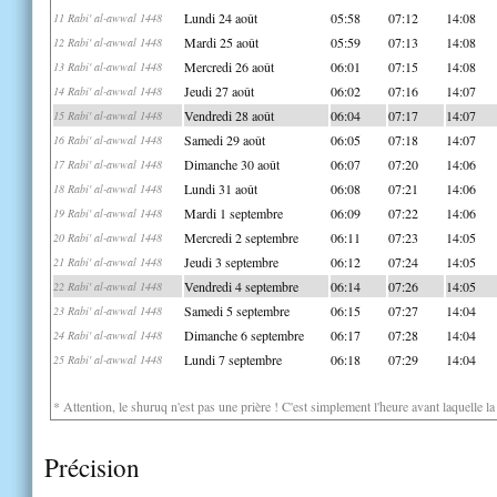
Lundi 24 août
05:58
07:12
14:08
11 Rabi' al-awwal 1448
Mardi 25 août
05:59
07:13
14:08
12 Rabi' al-awwal 1448
Mercredi 26 août
06:01
07:15
14:08
13 Rabi' al-awwal 1448
Jeudi 27 août
06:02
07:16
14:07
14 Rabi' al-awwal 1448
Vendredi 28 août
06:04
07:17
14:07
15 Rabi' al-awwal 1448
Samedi 29 août
06:05
07:18
14:07
16 Rabi' al-awwal 1448
Dimanche 30 août
06:07
07:20
14:06
17 Rabi' al-awwal 1448
Lundi 31 août
06:08
07:21
14:06
18 Rabi' al-awwal 1448
Mardi 1 septembre
06:09
07:22
14:06
19 Rabi' al-awwal 1448
Mercredi 2 septembre
06:11
07:23
14:05
20 Rabi' al-awwal 1448
Jeudi 3 septembre
06:12
07:24
14:05
21 Rabi' al-awwal 1448
Vendredi 4 septembre
06:14
07:26
14:05
22 Rabi' al-awwal 1448
Samedi 5 septembre
06:15
07:27
14:04
23 Rabi' al-awwal 1448
Dimanche 6 septembre
06:17
07:28
14:04
24 Rabi' al-awwal 1448
Lundi 7 septembre
06:18
07:29
14:04
25 Rabi' al-awwal 1448
* Attention, le shuruq n'est pas une prière ! C'est simplement l'heure avant laquelle l
Précision