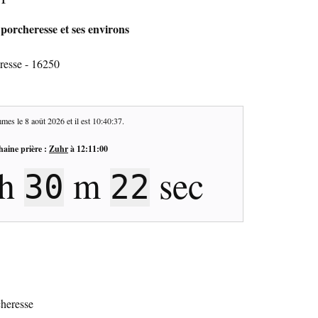
porcheresse et ses environs
resse - 16250
mes le
8 août 2026
et il est
10:40:38
.
haine prière :
Zuhr
à
12:11:00
h
m
sec
30
21
cheresse