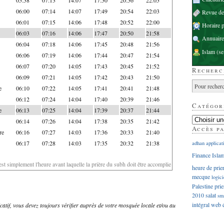
06:00
07:14
14:07
17:49
20:54
22:03
Revue d
06:01
07:15
14:06
17:48
20:52
22:00
Horaire p
06:03
07:16
14:06
17:47
20:50
21:58
Annuaire
06:04
07:18
14:06
17:45
20:48
21:56
Islam
(se
06:06
07:19
14:06
17:44
20:47
21:54
06:07
07:20
14:05
17:43
20:45
21:52
Recherc
06:09
07:21
14:05
17:42
20:43
21:50
e
06:10
07:22
14:05
17:41
20:41
21:48
06:12
07:24
14:04
17:40
20:39
21:46
Catégor
e
06:13
07:25
14:04
17:39
20:37
21:44
06:14
07:26
14:04
17:38
20:35
21:42
Accès p
re
06:16
07:27
14:03
17:36
20:33
21:40
06:17
07:28
14:03
17:35
20:32
21:38
adhan
applicat
Finance Isla
'est simplement l'heure avant laquelle la prière du subh doit être accomplie
heure de prie
mecque
logici
Palestine
prie
2010
salat
sm
intégral
web
dicatif, vous devez toujours vérifier auprès de votre mosquée locale et/ou au