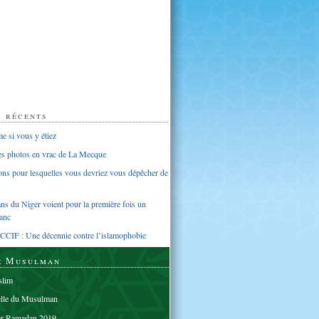
s récents
 si vous y étiez
ues photos en vrac de La Mecque
sons pour lesquelles vous devriez vous dépêcher de
s du Niger voient pour la première fois un
anc
CCIF : Une décennie contre l’islamophobie
e Musulman
lim
elle du Musulman
er Ramadan 2019