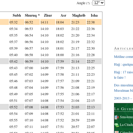
Angle
:
(?)
Subh
Shuruq *
Zhur
Asr
Maghrib
Isha
05:32
06:52
14:11
18:04
21:23
22:38
05:34
06:53
14:10
18:03
21:22
22:36
05:35
06:54
14:10
18:02
21:20
22:34
05:37
06:56
14:10
18:02
21:19
22:32
Article
05:39
06:57
14:10
18:01
21:17
22:30
05:40
06:58
14:10
18:00
21:16
22:28
Médine comme
05:42
06:59
14:10
17:59
21:14
22:27
Hajj : quelq
05:43
07:00
14:09
17:59
21:13
22:25
Hajj : 17 rai
05:45
07:02
14:09
17:58
21:11
22:23
le faire !
05:46
07:03
14:09
17:57
21:09
22:21
Des musulman
05:48
07:04
14:09
17:56
21:08
22:19
Musulman bl
05:49
07:05
14:09
17:55
21:06
22:17
2003-2013 – 
05:51
07:07
14:08
17:54
21:04
22:15
05:52
07:08
14:08
17:53
21:03
22:13
Le Guid
05:54
07:09
14:08
17:52
21:01
22:11
Sms4mus
05:55
07:10
14:08
17:52
20:59
22:09
La Citad
05:57
07:11
14:07
17:51
20:57
22:07
Calendri
05:58
07:13
14:07
17:50
20:56
22:05