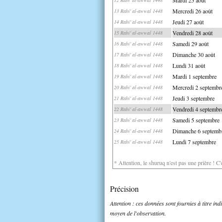
Mercredi 26 août
13 Rabi' al-awwal 1448
Jeudi 27 août
14 Rabi' al-awwal 1448
Vendredi 28 août
15 Rabi' al-awwal 1448
Samedi 29 août
16 Rabi' al-awwal 1448
Dimanche 30 août
17 Rabi' al-awwal 1448
Lundi 31 août
18 Rabi' al-awwal 1448
Mardi 1 septembre
19 Rabi' al-awwal 1448
Mercredi 2 septembr
20 Rabi' al-awwal 1448
Jeudi 3 septembre
21 Rabi' al-awwal 1448
Vendredi 4 septembr
22 Rabi' al-awwal 1448
Samedi 5 septembre
23 Rabi' al-awwal 1448
Dimanche 6 septemb
24 Rabi' al-awwal 1448
Lundi 7 septembre
25 Rabi' al-awwal 1448
* Attention, le shuruq n'est pas une prière ! C
Précision
Attention : ces données sont fournies à titre in
moyen de l'observation.