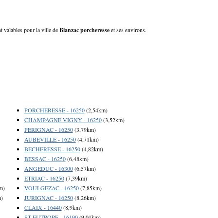
t valables pour la ville de
Blanzac porcheresse
et ses environs.
PORCHERESSE - 16250
(2,54km)
CHAMPAGNE VIGNY - 16250
(3,52km)
PERIGNAC - 16250
(3,79km)
AUBEVILLE - 16250
(4,71km)
BECHERESSE - 16250
(4,82km)
BESSAC - 16250
(6,48km)
ANGEDUC - 16300
(6,57km)
ETRIAC - 16250
(7,39km)
m)
VOULGEZAC - 16250
(7,85km)
m)
JURIGNAC - 16250
(8,26km)
CLAIX - 16440
(8,9km)
ST EUTROPE - 16190
(9,01km)