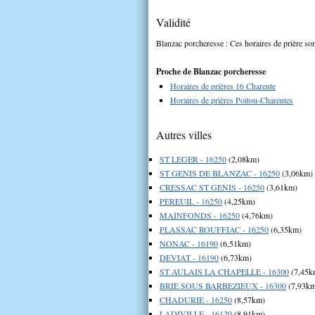
Validité
Blanzac porcheresse : Ces horaires de prière son
Proche de Blanzac porcheresse
Horaires de prières 16 Charente
Horaires de prières Poitou-Charentes
Autres villes
ST LEGER - 16250
(2,08km)
ST GENIS DE BLANZAC - 16250
(3,06km)
CRESSAC ST GENIS - 16250
(3,61km)
PEREUIL - 16250
(4,25km)
MAINFONDS - 16250
(4,76km)
PLASSAC ROUFFIAC - 16250
(6,35km)
NONAC - 16190
(6,51km)
DEVIAT - 16190
(6,73km)
ST AULAIS LA CHAPELLE - 16300
(7,45k
BRIE SOUS BARBEZIEUX - 16300
(7,93k
CHADURIE - 16250
(8,57km)
LADIVILLE - 16120
(8,91km)