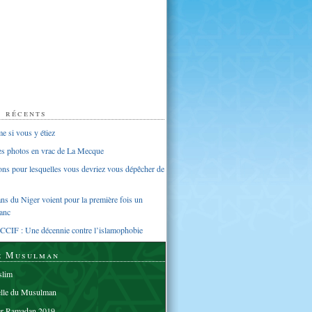
s récents
 si vous y étiez
ues photos en vrac de La Mecque
sons pour lesquelles vous devriez vous dépêcher de
s du Niger voient pour la première fois un
anc
CCIF : Une décennie contre l’islamophobie
e Musulman
lim
elle du Musulman
er Ramadan 2019