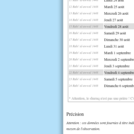
Mardi 25 août
12 Rabi' al-awwal 1448
Mercredi 26 août
13 Rabi' al-awwal 1448
Jeudi 27 août
14 Rabi' al-awwal 1448
Vendredi 28 août
15 Rabi' al-awwal 1448
Samedi 29 août
16 Rabi' al-awwal 1448
Dimanche 30 août
17 Rabi' al-awwal 1448
Lundi 31 août
18 Rabi' al-awwal 1448
Mardi 1 septembre
19 Rabi' al-awwal 1448
Mercredi 2 septembr
20 Rabi' al-awwal 1448
Jeudi 3 septembre
21 Rabi' al-awwal 1448
Vendredi 4 septembr
22 Rabi' al-awwal 1448
Samedi 5 septembre
23 Rabi' al-awwal 1448
Dimanche 6 septemb
24 Rabi' al-awwal 1448
* Attention, le shuruq n'est pas une prière ! C
Précision
Attention : ces données sont fournies à titre in
moyen de l'observation.