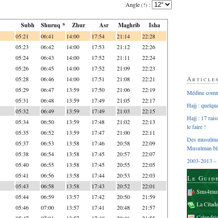
Angle
:
(?)
Subh
Shuruq *
Zhur
Asr
Maghrib
Isha
05:21
06:41
14:00
17:54
21:14
22:28
05:23
06:42
14:00
17:53
21:12
22:26
05:24
06:43
14:00
17:52
21:11
22:24
05:26
06:45
14:00
17:52
21:09
22:23
Article
05:28
06:46
14:00
17:51
21:08
22:21
05:29
06:47
13:59
17:50
21:06
22:19
Médine comme
05:31
06:48
13:59
17:49
21:05
22:17
Hajj : quelq
05:32
06:49
13:59
17:49
21:03
22:15
Hajj : 17 rai
05:34
06:50
13:59
17:48
21:02
22:13
le faire !
05:35
06:52
13:59
17:47
21:00
22:11
Des musulman
05:37
06:53
13:58
17:46
20:58
22:09
Musulman bl
05:38
06:54
13:58
17:45
20:57
22:07
2003-2013 – 
05:40
06:55
13:58
17:45
20:55
22:05
05:41
06:56
13:58
17:44
20:53
22:03
Le Guid
05:43
06:58
13:58
17:43
20:52
22:01
Sms4mus
05:44
06:59
13:57
17:42
20:50
21:59
La Citad
05:46
07:00
13:57
17:41
20:48
21:57
Calendri
05:47
07:01
13:57
17:40
20:46
21:55