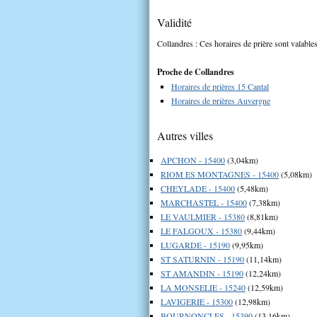
Validité
Collandres : Ces horaires de prière sont valables
Proche de Collandres
Horaires de prières 15 Cantal
Horaires de prières Auvergne
Autres villes
APCHON - 15400
(3,04km)
RIOM ES MONTAGNES - 15400
(5,08km)
CHEYLADE - 15400
(5,48km)
MARCHASTEL - 15400
(7,38km)
LE VAULMIER - 15380
(8,81km)
LE FALGOUX - 15380
(9,44km)
LUGARDE - 15190
(9,95km)
ST SATURNIN - 15190
(11,14km)
ST AMANDIN - 15190
(12,24km)
LA MONSELIE - 15240
(12,59km)
LAVIGERIE - 15300
(12,98km)
BOURNONCLES - 15390
(13,16km)