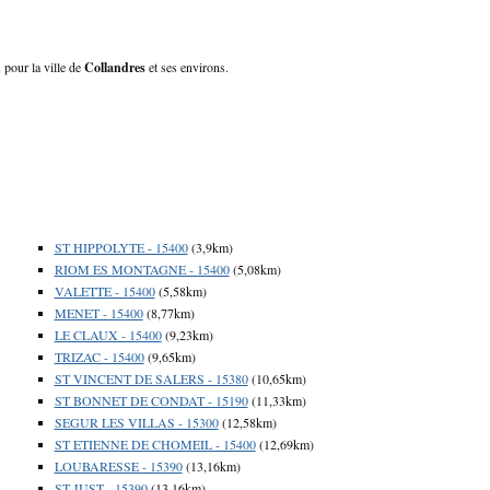
 pour la ville de
Collandres
et ses environs.
ST HIPPOLYTE - 15400
(3,9km)
RIOM ES MONTAGNE - 15400
(5,08km)
VALETTE - 15400
(5,58km)
MENET - 15400
(8,77km)
LE CLAUX - 15400
(9,23km)
TRIZAC - 15400
(9,65km)
ST VINCENT DE SALERS - 15380
(10,65km)
ST BONNET DE CONDAT - 15190
(11,33km)
SEGUR LES VILLAS - 15300
(12,58km)
ST ETIENNE DE CHOMEIL - 15400
(12,69km)
LOUBARESSE - 15390
(13,16km)
ST JUST - 15390
(13,16km)