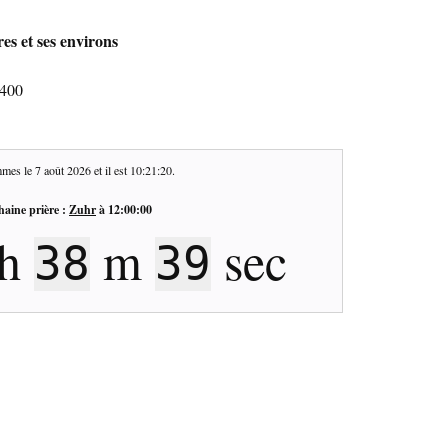
es et ses environs
5400
mes le
7 août 2026
et il est
10:21:21
.
haine prière :
Zuhr
à
12:00:00
h
m
sec
38
38