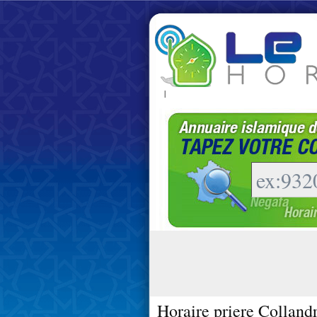
|
Horaire priere Colland