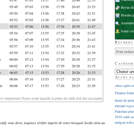
05:49
07:03
13:56
17:39
20:45
21:53
Revue d
05:50
07:04
13:56
17:38
20:43
21:51
Horaire p
05:52
07:05
13:56
17:37
20:41
21:49
Annuaire
05:53
07:06
13:56
17:36
20:39
21:47
Islam
(se
05:54
07:07
13:55
17:35
20:38
21:45
05:56
07:09
13:55
17:34
20:36
21:43
Recherc
05:57
07:10
13:55
17:33
20:34
21:41
05:59
07:11
13:54
17:32
20:32
21:39
e
06:00
07:12
13:54
17:30
20:30
21:37
Catégor
06:02
07:13
13:54
17:29
20:28
21:35
e
06:03
07:15
13:53
17:28
20:26
21:33
Accès p
06:04
07:16
13:53
17:27
20:25
21:31
re
06:06
07:17
13:53
17:26
20:23
21:29
adhan
applicat
Finance Isla
'est simplement l'heure avant laquelle la prière du subh doit être accomplie
heure de prie
mecque
logici
Palestine
prie
2010
salat
sm
intégral
web
dicatif, vous devez toujours vérifier auprès de votre mosquée locale et/ou au