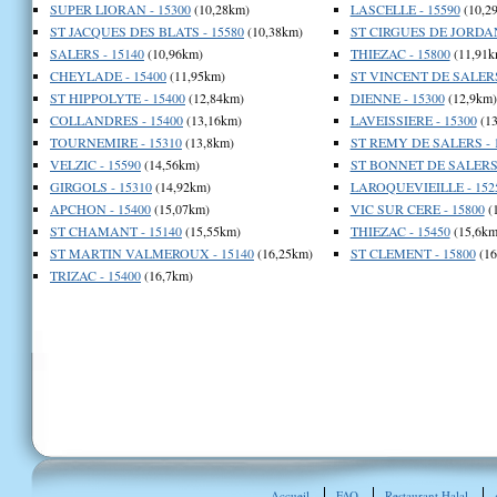
SUPER LIORAN - 15300
(10,28km)
LASCELLE - 15590
(10,2
ST JACQUES DES BLATS - 15580
(10,38km)
ST CIRGUES DE JORDAN
SALERS - 15140
(10,96km)
THIEZAC - 15800
(11,91k
CHEYLADE - 15400
(11,95km)
ST VINCENT DE SALERS
ST HIPPOLYTE - 15400
(12,84km)
DIENNE - 15300
(12,9km)
COLLANDRES - 15400
(13,16km)
LAVEISSIERE - 15300
(13
TOURNEMIRE - 15310
(13,8km)
ST REMY DE SALERS - 
VELZIC - 15590
(14,56km)
ST BONNET DE SALERS 
GIRGOLS - 15310
(14,92km)
LAROQUEVIEILLE - 152
APCHON - 15400
(15,07km)
VIC SUR CERE - 15800
(
ST CHAMANT - 15140
(15,55km)
THIEZAC - 15450
(15,6km
ST MARTIN VALMEROUX - 15140
(16,25km)
ST CLEMENT - 15800
(16
TRIZAC - 15400
(16,7km)
Accueil
FAQ
Restaurant Halal