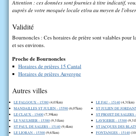
Attention : ces données sont fournies à titre indicatif, vou
auprès de votre mosquée locale et/ou au moyen de l'obser
Validité
Bournoncles : Ces horaires de prière sont valables pour l
et ses environs.
Proche de Bournoncles
Horaires de prières 15 Cantal
Horaires de prières Auvergne
Autres villes
LE FALGOUX - 15380
(4,03km)
LE FAU - 15140
(4,31km)
MANDAILLES ST JULIEN - 15590
(6,07km)
ST JULIEN DE JORDANN
LE CLAUX - 15400
(7,39km)
ST PROJET DE SALERS -
LE VAULMIER - 15380
(9,31km)
LAVIGERIE - 15300
(9,31
ST PAUL DE SALERS - 15140
(9,4km)
ST JACQUES DES BLATS 
LE LIORAN - 15300
(9,63km)
FONTANGES - 15140
(10