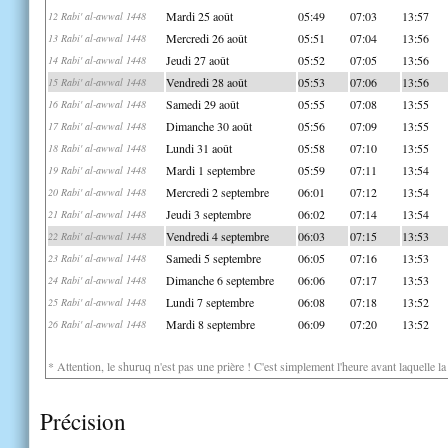
Mardi 25 août
05:49
07:03
13:57
12 Rabi' al-awwal 1448
Mercredi 26 août
05:51
07:04
13:56
13 Rabi' al-awwal 1448
Jeudi 27 août
05:52
07:05
13:56
14 Rabi' al-awwal 1448
Vendredi 28 août
05:53
07:06
13:56
15 Rabi' al-awwal 1448
Samedi 29 août
05:55
07:08
13:55
16 Rabi' al-awwal 1448
Dimanche 30 août
05:56
07:09
13:55
17 Rabi' al-awwal 1448
Lundi 31 août
05:58
07:10
13:55
18 Rabi' al-awwal 1448
Mardi 1 septembre
05:59
07:11
13:54
19 Rabi' al-awwal 1448
Mercredi 2 septembre
06:01
07:12
13:54
20 Rabi' al-awwal 1448
Jeudi 3 septembre
06:02
07:14
13:54
21 Rabi' al-awwal 1448
Vendredi 4 septembre
06:03
07:15
13:53
22 Rabi' al-awwal 1448
Samedi 5 septembre
06:05
07:16
13:53
23 Rabi' al-awwal 1448
Dimanche 6 septembre
06:06
07:17
13:53
24 Rabi' al-awwal 1448
Lundi 7 septembre
06:08
07:18
13:52
25 Rabi' al-awwal 1448
Mardi 8 septembre
06:09
07:20
13:52
26 Rabi' al-awwal 1448
* Attention, le shuruq n'est pas une prière ! C'est simplement l'heure avant laquelle l
Précision