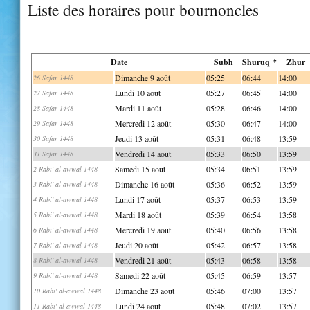
Liste des horaires pour bournoncles
Date
Subh
Shuruq *
Zhur
Dimanche 9 août
05:25
06:44
14:00
26 Safar 1448
Lundi 10 août
05:27
06:45
14:00
27 Safar 1448
Mardi 11 août
05:28
06:46
14:00
28 Safar 1448
Mercredi 12 août
05:30
06:47
14:00
29 Safar 1448
Jeudi 13 août
05:31
06:48
13:59
30 Safar 1448
Vendredi 14 août
05:33
06:50
13:59
31 Safar 1448
Samedi 15 août
05:34
06:51
13:59
2 Rabi' al-awwal 1448
Dimanche 16 août
05:36
06:52
13:59
3 Rabi' al-awwal 1448
Lundi 17 août
05:37
06:53
13:59
4 Rabi' al-awwal 1448
Mardi 18 août
05:39
06:54
13:58
5 Rabi' al-awwal 1448
Mercredi 19 août
05:40
06:56
13:58
6 Rabi' al-awwal 1448
Jeudi 20 août
05:42
06:57
13:58
7 Rabi' al-awwal 1448
Vendredi 21 août
05:43
06:58
13:58
8 Rabi' al-awwal 1448
Samedi 22 août
05:45
06:59
13:57
9 Rabi' al-awwal 1448
Dimanche 23 août
05:46
07:00
13:57
10 Rabi' al-awwal 1448
Lundi 24 août
05:48
07:02
13:57
11 Rabi' al-awwal 1448