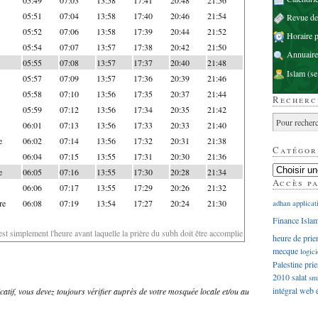
05:51
07:04
13:58
17:40
20:46
21:54
Revue d
05:52
07:06
13:58
17:39
20:44
21:52
Horaire p
05:54
07:07
13:57
17:38
20:42
21:50
Annuaire
05:55
07:08
13:57
17:37
20:40
21:48
Islam
(se
05:57
07:09
13:57
17:36
20:39
21:46
05:58
07:10
13:56
17:35
20:37
21:44
Recherc
05:59
07:12
13:56
17:34
20:35
21:42
06:01
07:13
13:56
17:33
20:33
21:40
e
06:02
07:14
13:56
17:32
20:31
21:38
Catégor
06:04
07:15
13:55
17:31
20:30
21:36
e
06:05
07:16
13:55
17:30
20:28
21:34
Accès p
06:06
07:17
13:55
17:29
20:26
21:32
re
06:08
07:19
13:54
17:27
20:24
21:30
adhan
applicat
Finance Isla
'est simplement l'heure avant laquelle la prière du subh doit être accomplie
heure de prie
mecque
logici
Palestine
prie
2010
salat
sm
intégral
web
dicatif, vous devez toujours vérifier auprès de votre mosquée locale et/ou au