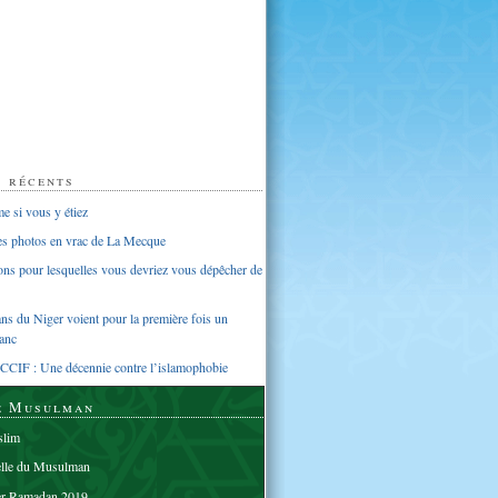
s récents
 si vous y étiez
ues photos en vrac de La Mecque
sons pour lesquelles vous devriez vous dépêcher de
s du Niger voient pour la première fois un
anc
CCIF : Une décennie contre l’islamophobie
e Musulman
lim
elle du Musulman
er Ramadan 2019