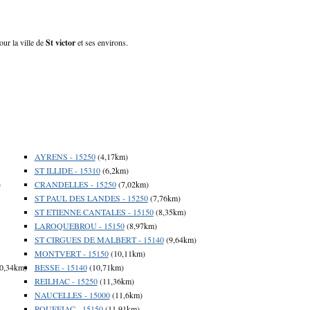
our la ville de
St victor
et ses environs.
AYRENS - 15250
(4,17km)
ST ILLIDE - 15310
(6,2km)
)
CRANDELLES - 15250
(7,02km)
ST PAUL DES LANDES - 15250
(7,76km)
ST ETIENNE CANTALES - 15150
(8,35km)
LAROQUEBROU - 15150
(8,97km)
ST CIRGUES DE MALBERT - 15140
(9,64km)
MONTVERT - 15150
(10,11km)
0,34km)
BESSE - 15140
(10,71km)
REILHAC - 15250
(11,36km)
NAUCELLES - 15000
(11,6km)
ROUFFIAC - 15150
(11,91km)