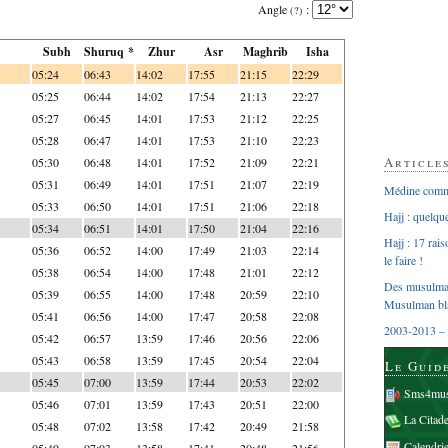
Angle
:
(?)
Subh
Shuruq *
Zhur
Asr
Maghrib
Isha
05:24
06:43
14:02
17:55
21:15
22:29
05:25
06:44
14:02
17:54
21:13
22:27
05:27
06:45
14:01
17:53
21:12
22:25
05:28
06:47
14:01
17:53
21:10
22:23
Article
05:30
06:48
14:01
17:52
21:09
22:21
05:31
06:49
14:01
17:51
21:07
22:19
Médine comme
05:33
06:50
14:01
17:51
21:06
22:18
Hajj : quelq
05:34
06:51
14:01
17:50
21:04
22:16
Hajj : 17 rai
05:36
06:52
14:00
17:49
21:03
22:14
le faire !
05:38
06:54
14:00
17:48
21:01
22:12
Des musulman
05:39
06:55
14:00
17:48
20:59
22:10
Musulman bl
05:41
06:56
14:00
17:47
20:58
22:08
2003-2013 – 
05:42
06:57
13:59
17:46
20:56
22:06
05:43
06:58
13:59
17:45
20:54
22:04
Le Guid
05:45
07:00
13:59
17:44
20:53
22:02
Sms4mus
05:46
07:01
13:59
17:43
20:51
22:00
La Citad
05:48
07:02
13:58
17:42
20:49
21:58
Calendri
05:49
07:03
13:58
17:41
20:48
21:56