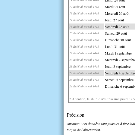
Mardi 25 août
12 Rabi' al-awwal 1448
Mercredi 26 août
13 Rabi' al-awwal 1448
Jeudi 27 août
14 Rabi' al-awwal 1448
Vendredi 28 août
15 Rabi' al-awwal 1448
Samedi 29 août
16 Rabi' al-awwal 1448
Dimanche 30 août
17 Rabi' al-awwal 1448
Lundi 31 août
18 Rabi' al-awwal 1448
Mardi 1 septembre
19 Rabi' al-awwal 1448
Mercredi 2 septembr
20 Rabi' al-awwal 1448
Jeudi 3 septembre
21 Rabi' al-awwal 1448
Vendredi 4 septembr
22 Rabi' al-awwal 1448
Samedi 5 septembre
23 Rabi' al-awwal 1448
Dimanche 6 septemb
24 Rabi' al-awwal 1448
* Attention, le shuruq n'est pas une prière ! C
Précision
Attention : ces données sont fournies à titre in
moyen de l'observation.