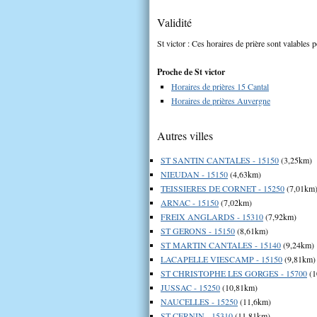
Validité
St victor : Ces horaires de prière sont valables p
Proche de St victor
Horaires de prières 15 Cantal
Horaires de prières Auvergne
Autres villes
ST SANTIN CANTALES - 15150
(3,25km)
NIEUDAN - 15150
(4,63km)
TEISSIERES DE CORNET - 15250
(7,01km
ARNAC - 15150
(7,02km)
FREIX ANGLARDS - 15310
(7,92km)
ST GERONS - 15150
(8,61km)
ST MARTIN CANTALES - 15140
(9,24km)
LACAPELLE VIESCAMP - 15150
(9,81km)
ST CHRISTOPHE LES GORGES - 15700
(1
JUSSAC - 15250
(10,81km)
NAUCELLES - 15250
(11,6km)
ST CERNIN - 15310
(11,81km)