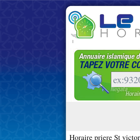
|
Horaire priere St victo