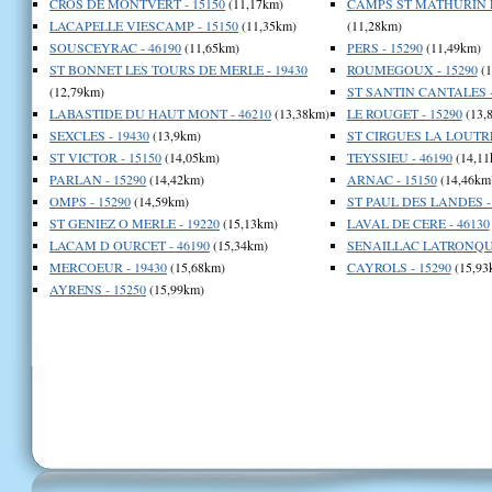
CROS DE MONTVERT - 15150
(11,17km)
CAMPS ST MATHURIN L
LACAPELLE VIESCAMP - 15150
(11,35km)
(11,28km)
SOUSCEYRAC - 46190
(11,65km)
PERS - 15290
(11,49km)
ST BONNET LES TOURS DE MERLE - 19430
ROUMEGOUX - 15290
(1
(12,79km)
ST SANTIN CANTALES -
LABASTIDE DU HAUT MONT - 46210
(13,38km)
LE ROUGET - 15290
(13,
SEXCLES - 19430
(13,9km)
ST CIRGUES LA LOUTRE
ST VICTOR - 15150
(14,05km)
TEYSSIEU - 46190
(14,11
PARLAN - 15290
(14,42km)
ARNAC - 15150
(14,46km
OMPS - 15290
(14,59km)
ST PAUL DES LANDES -
ST GENIEZ O MERLE - 19220
(15,13km)
LAVAL DE CERE - 46130
LACAM D OURCET - 46190
(15,34km)
SENAILLAC LATRONQUI
MERCOEUR - 19430
(15,68km)
CAYROLS - 15290
(15,93
AYRENS - 15250
(15,99km)