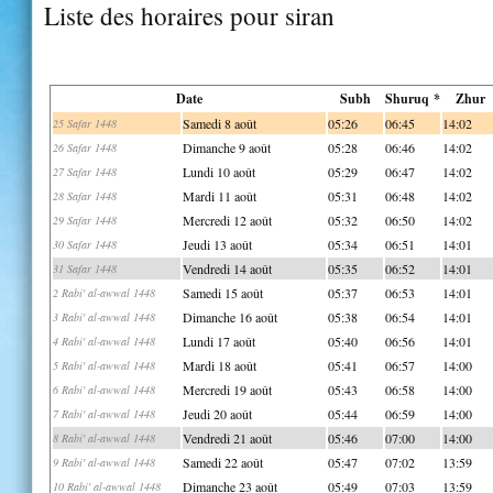
Liste des horaires pour siran
Date
Subh
Shuruq *
Zhur
Samedi 8 août
05:26
06:45
14:02
25 Safar 1448
Dimanche 9 août
05:28
06:46
14:02
26 Safar 1448
Lundi 10 août
05:29
06:47
14:02
27 Safar 1448
Mardi 11 août
05:31
06:48
14:02
28 Safar 1448
Mercredi 12 août
05:32
06:50
14:02
29 Safar 1448
Jeudi 13 août
05:34
06:51
14:01
30 Safar 1448
Vendredi 14 août
05:35
06:52
14:01
31 Safar 1448
Samedi 15 août
05:37
06:53
14:01
2 Rabi' al-awwal 1448
Dimanche 16 août
05:38
06:54
14:01
3 Rabi' al-awwal 1448
Lundi 17 août
05:40
06:56
14:01
4 Rabi' al-awwal 1448
Mardi 18 août
05:41
06:57
14:00
5 Rabi' al-awwal 1448
Mercredi 19 août
05:43
06:58
14:00
6 Rabi' al-awwal 1448
Jeudi 20 août
05:44
06:59
14:00
7 Rabi' al-awwal 1448
Vendredi 21 août
05:46
07:00
14:00
8 Rabi' al-awwal 1448
Samedi 22 août
05:47
07:02
13:59
9 Rabi' al-awwal 1448
Dimanche 23 août
05:49
07:03
13:59
10 Rabi' al-awwal 1448