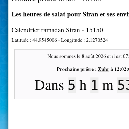
Les heures de salat pour Siran et ses env
Calendrier ramadan Siran - 15150
Latitude :
44.9545006
- Longitude :
2.1270524
Nous sommes le
8 août 2026
et il est
07
Prochaine prière :
Zuhr
à
12:02:
Dans
h
m
5
1
5