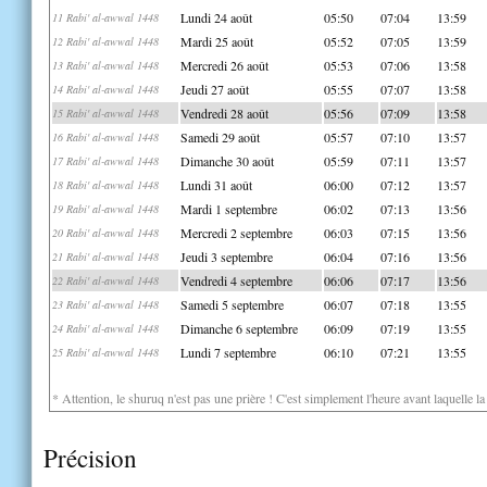
Lundi 24 août
05:50
07:04
13:59
11 Rabi' al-awwal 1448
Mardi 25 août
05:52
07:05
13:59
12 Rabi' al-awwal 1448
Mercredi 26 août
05:53
07:06
13:58
13 Rabi' al-awwal 1448
Jeudi 27 août
05:55
07:07
13:58
14 Rabi' al-awwal 1448
Vendredi 28 août
05:56
07:09
13:58
15 Rabi' al-awwal 1448
Samedi 29 août
05:57
07:10
13:57
16 Rabi' al-awwal 1448
Dimanche 30 août
05:59
07:11
13:57
17 Rabi' al-awwal 1448
Lundi 31 août
06:00
07:12
13:57
18 Rabi' al-awwal 1448
Mardi 1 septembre
06:02
07:13
13:56
19 Rabi' al-awwal 1448
Mercredi 2 septembre
06:03
07:15
13:56
20 Rabi' al-awwal 1448
Jeudi 3 septembre
06:04
07:16
13:56
21 Rabi' al-awwal 1448
Vendredi 4 septembre
06:06
07:17
13:56
22 Rabi' al-awwal 1448
Samedi 5 septembre
06:07
07:18
13:55
23 Rabi' al-awwal 1448
Dimanche 6 septembre
06:09
07:19
13:55
24 Rabi' al-awwal 1448
Lundi 7 septembre
06:10
07:21
13:55
25 Rabi' al-awwal 1448
* Attention, le shuruq n'est pas une prière ! C'est simplement l'heure avant laquelle l
Précision