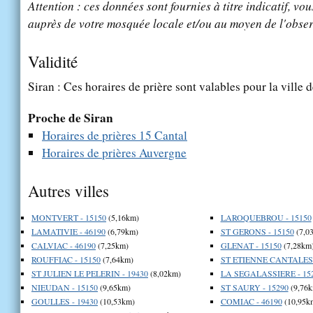
Attention : ces données sont fournies à titre indicatif, vou
auprès de votre mosquée locale et/ou au moyen de l'obser
Validité
Siran : Ces horaires de prière sont valables pour la ville 
Proche de Siran
Horaires de prières 15 Cantal
Horaires de prières Auvergne
Autres villes
MONTVERT - 15150
(5,16km)
LAROQUEBROU - 15150
LAMATIVIE - 46190
(6,79km)
ST GERONS - 15150
(7,0
CALVIAC - 46190
(7,25km)
GLENAT - 15150
(7,28km
ROUFFIAC - 15150
(7,64km)
ST ETIENNE CANTALES 
ST JULIEN LE PELERIN - 19430
(8,02km)
LA SEGALASSIERE - 15
NIEUDAN - 15150
(9,65km)
ST SAURY - 15290
(9,76k
GOULLES - 19430
(10,53km)
COMIAC - 46190
(10,95k