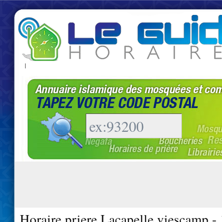
|
Horaire priere Lacapelle viescamp -