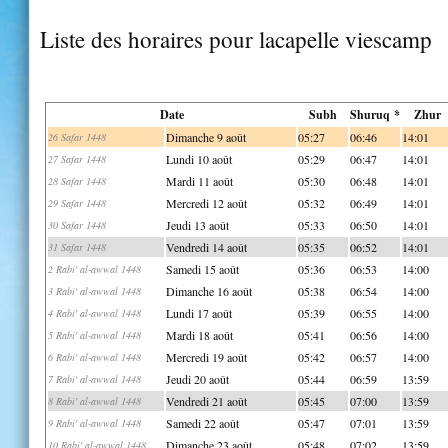
Liste des horaires pour lacapelle viescamp
Date
Subh
Shuruq *
Zhur
Dimanche 9 août
05:27
06:46
14:01
26 Safar 1448
Lundi 10 août
05:29
06:47
14:01
27 Safar 1448
Mardi 11 août
05:30
06:48
14:01
28 Safar 1448
Mercredi 12 août
05:32
06:49
14:01
29 Safar 1448
Jeudi 13 août
05:33
06:50
14:01
30 Safar 1448
Vendredi 14 août
05:35
06:52
14:01
31 Safar 1448
Samedi 15 août
05:36
06:53
14:00
2 Rabi' al-awwal 1448
Dimanche 16 août
05:38
06:54
14:00
3 Rabi' al-awwal 1448
Lundi 17 août
05:39
06:55
14:00
4 Rabi' al-awwal 1448
Mardi 18 août
05:41
06:56
14:00
5 Rabi' al-awwal 1448
Mercredi 19 août
05:42
06:57
14:00
6 Rabi' al-awwal 1448
Jeudi 20 août
05:44
06:59
13:59
7 Rabi' al-awwal 1448
Vendredi 21 août
05:45
07:00
13:59
8 Rabi' al-awwal 1448
Samedi 22 août
05:47
07:01
13:59
9 Rabi' al-awwal 1448
Dimanche 23 août
05:48
07:02
13:59
10 Rabi' al-awwal 1448