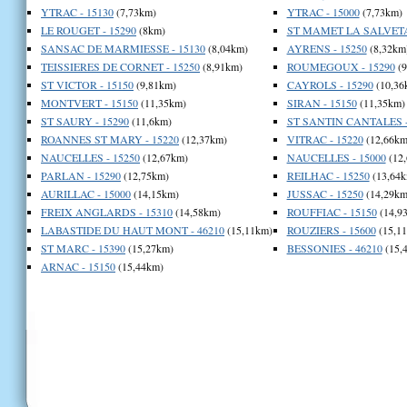
YTRAC - 15130
(7,73km)
YTRAC - 15000
(7,73km)
LE ROUGET - 15290
(8km)
ST MAMET LA SALVETAT
SANSAC DE MARMIESSE - 15130
(8,04km)
AYRENS - 15250
(8,32km
TEISSIERES DE CORNET - 15250
(8,91km)
ROUMEGOUX - 15290
(9
ST VICTOR - 15150
(9,81km)
CAYROLS - 15290
(10,36
MONTVERT - 15150
(11,35km)
SIRAN - 15150
(11,35km)
ST SAURY - 15290
(11,6km)
ST SANTIN CANTALES -
ROANNES ST MARY - 15220
(12,37km)
VITRAC - 15220
(12,66km
NAUCELLES - 15250
(12,67km)
NAUCELLES - 15000
(12
PARLAN - 15290
(12,75km)
REILHAC - 15250
(13,64k
AURILLAC - 15000
(14,15km)
JUSSAC - 15250
(14,29km
FREIX ANGLARDS - 15310
(14,58km)
ROUFFIAC - 15150
(14,9
LABASTIDE DU HAUT MONT - 46210
(15,11km)
ROUZIERS - 15600
(15,1
ST MARC - 15390
(15,27km)
BESSONIES - 46210
(15,
ARNAC - 15150
(15,44km)