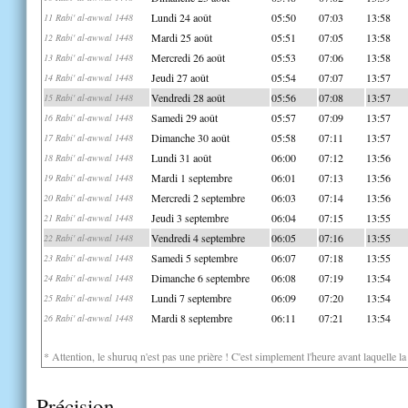
Lundi 24 août
05:50
07:03
13:58
11 Rabi' al-awwal 1448
Mardi 25 août
05:51
07:05
13:58
12 Rabi' al-awwal 1448
Mercredi 26 août
05:53
07:06
13:58
13 Rabi' al-awwal 1448
Jeudi 27 août
05:54
07:07
13:57
14 Rabi' al-awwal 1448
Vendredi 28 août
05:56
07:08
13:57
15 Rabi' al-awwal 1448
Samedi 29 août
05:57
07:09
13:57
16 Rabi' al-awwal 1448
Dimanche 30 août
05:58
07:11
13:57
17 Rabi' al-awwal 1448
Lundi 31 août
06:00
07:12
13:56
18 Rabi' al-awwal 1448
Mardi 1 septembre
06:01
07:13
13:56
19 Rabi' al-awwal 1448
Mercredi 2 septembre
06:03
07:14
13:56
20 Rabi' al-awwal 1448
Jeudi 3 septembre
06:04
07:15
13:55
21 Rabi' al-awwal 1448
Vendredi 4 septembre
06:05
07:16
13:55
22 Rabi' al-awwal 1448
Samedi 5 septembre
06:07
07:18
13:55
23 Rabi' al-awwal 1448
Dimanche 6 septembre
06:08
07:19
13:54
24 Rabi' al-awwal 1448
Lundi 7 septembre
06:09
07:20
13:54
25 Rabi' al-awwal 1448
Mardi 8 septembre
06:11
07:21
13:54
26 Rabi' al-awwal 1448
* Attention, le shuruq n'est pas une prière ! C'est simplement l'heure avant laquelle l
Précision