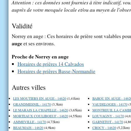
Attention : ces données sont fournies à titre indicatif, vou
auprès de votre mosquée locale et/ou au moyen de l'obser
Validité
Norrey en auge : Ces horaires de prière sont valables pour
auge
et ses environs.
Proche de Norrey en auge
Horaires de prières 14 Calvados
Horaires de prières Basse-Normandie
Autres villes
LES MOUTIERS EN AUGE - 14620
(1,41km)
BAROU EN AUGE - 1462
GRANDMESNIL - 14170
(3,3km)
VAUDELOGES - 14170
(3
LE MARAIS LA CHAPELLE - 14620
(3,65km)
MONTREUIL LA CAMBE 
MORTEAUX COULIBOEUF - 14620
(4,55km)
LOUVAGNY - 14170
(4,6
AMMEVILLE - 14170
(4,72km)
GARNETOT - 14170
(4,8
BEAUMAIS - 14620
(4,9km)
CROCY - 14620
(5,22km)