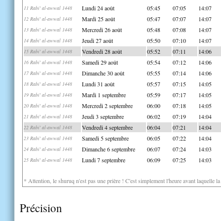
Lundi 24 août
05:45
07:05
14:07
11 Rabi' al-awwal 1448
Mardi 25 août
05:47
07:07
14:07
12 Rabi' al-awwal 1448
Mercredi 26 août
05:48
07:08
14:07
13 Rabi' al-awwal 1448
Jeudi 27 août
05:50
07:10
14:07
14 Rabi' al-awwal 1448
Vendredi 28 août
05:52
07:11
14:06
15 Rabi' al-awwal 1448
Samedi 29 août
05:54
07:12
14:06
16 Rabi' al-awwal 1448
Dimanche 30 août
05:55
07:14
14:06
17 Rabi' al-awwal 1448
Lundi 31 août
05:57
07:15
14:05
18 Rabi' al-awwal 1448
Mardi 1 septembre
05:59
07:17
14:05
19 Rabi' al-awwal 1448
Mercredi 2 septembre
06:00
07:18
14:05
20 Rabi' al-awwal 1448
Jeudi 3 septembre
06:02
07:19
14:04
21 Rabi' al-awwal 1448
Vendredi 4 septembre
06:04
07:21
14:04
22 Rabi' al-awwal 1448
Samedi 5 septembre
06:05
07:22
14:04
23 Rabi' al-awwal 1448
Dimanche 6 septembre
06:07
07:24
14:03
24 Rabi' al-awwal 1448
Lundi 7 septembre
06:09
07:25
14:03
25 Rabi' al-awwal 1448
* Attention, le shuruq n'est pas une prière ! C'est simplement l'heure avant laquelle l
Précision