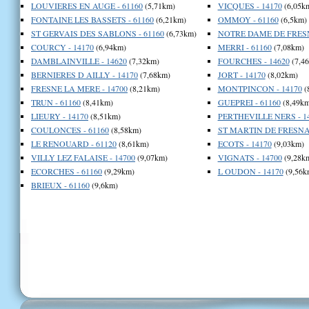
LOUVIERES EN AUGE - 61160
(5,71km)
VICQUES - 14170
(6,05k
FONTAINE LES BASSETS - 61160
(6,21km)
OMMOY - 61160
(6,5km)
ST GERVAIS DES SABLONS - 61160
(6,73km)
NOTRE DAME DE FRESN
COURCY - 14170
(6,94km)
MERRI - 61160
(7,08km)
DAMBLAINVILLE - 14620
(7,32km)
FOURCHES - 14620
(7,4
BERNIERES D AILLY - 14170
(7,68km)
JORT - 14170
(8,02km)
FRESNE LA MERE - 14700
(8,21km)
MONTPINCON - 14170
(
TRUN - 61160
(8,41km)
GUEPREI - 61160
(8,49km
LIEURY - 14170
(8,51km)
PERTHEVILLE NERS - 1
COULONCES - 61160
(8,58km)
ST MARTIN DE FRESNAY
LE RENOUARD - 61120
(8,61km)
ECOTS - 14170
(9,03km)
VILLY LEZ FALAISE - 14700
(9,07km)
VIGNATS - 14700
(9,28k
ECORCHES - 61160
(9,29km)
L OUDON - 14170
(9,56k
BRIEUX - 61160
(9,6km)