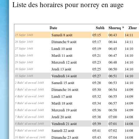
Liste des horaires pour norrey en auge
Date
Subh
Shuruq *
Zhur
Samedi 8 août
05:15
06:43
14:11
25 Safar 1448
Dimanche 9 août
05:17
06:44
14:11
26 Safar 1448
Lundi 10 août
05:19
06:45
14:10
27 Safar 1448
Mardi 11 août
05:21
06:47
14:10
28 Safar 1448
Mercredi 12 août
05:23
06:48
14:10
29 Safar 1448
Jeudi 13 août
05:25
06:50
14:10
30 Safar 1448
Vendredi 14 août
05:27
06:51
14:10
31 Safar 1448
Samedi 15 août
05:28
06:53
14:10
2 Rabi' al-awwal 1448
Dimanche 16 août
05:30
06:54
14:09
3 Rabi' al-awwal 1448
Lundi 17 août
05:32
06:55
14:09
4 Rabi' al-awwal 1448
Mardi 18 août
05:34
06:57
14:09
5 Rabi' al-awwal 1448
Mercredi 19 août
05:36
06:58
14:09
6 Rabi' al-awwal 1448
Jeudi 20 août
05:38
07:00
14:08
7 Rabi' al-awwal 1448
Vendredi 21 août
05:39
07:01
14:08
8 Rabi' al-awwal 1448
Samedi 22 août
05:41
07:02
14:08
9 Rabi' al-awwal 1448
Dimanche 23 août
05:43
07:04
14:08
10 Rabi' al-awwal 1448