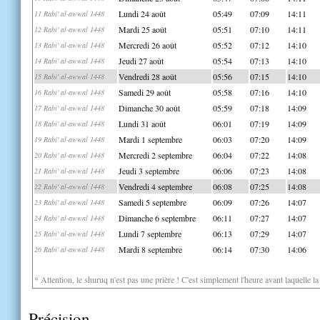
Lundi 24 août
05:49
07:09
14:11
11 Rabi' al-awwal 1448
Mardi 25 août
05:51
07:10
14:11
12 Rabi' al-awwal 1448
Mercredi 26 août
05:52
07:12
14:10
13 Rabi' al-awwal 1448
Jeudi 27 août
05:54
07:13
14:10
14 Rabi' al-awwal 1448
Vendredi 28 août
05:56
07:15
14:10
15 Rabi' al-awwal 1448
Samedi 29 août
05:58
07:16
14:10
16 Rabi' al-awwal 1448
Dimanche 30 août
05:59
07:18
14:09
17 Rabi' al-awwal 1448
Lundi 31 août
06:01
07:19
14:09
18 Rabi' al-awwal 1448
Mardi 1 septembre
06:03
07:20
14:09
19 Rabi' al-awwal 1448
Mercredi 2 septembre
06:04
07:22
14:08
20 Rabi' al-awwal 1448
Jeudi 3 septembre
06:06
07:23
14:08
21 Rabi' al-awwal 1448
Vendredi 4 septembre
06:08
07:25
14:08
22 Rabi' al-awwal 1448
Samedi 5 septembre
06:09
07:26
14:07
23 Rabi' al-awwal 1448
Dimanche 6 septembre
06:11
07:27
14:07
24 Rabi' al-awwal 1448
Lundi 7 septembre
06:13
07:29
14:07
25 Rabi' al-awwal 1448
Mardi 8 septembre
06:14
07:30
14:06
26 Rabi' al-awwal 1448
* Attention, le shuruq n'est pas une prière ! C'est simplement l'heure avant laquelle l
Précision