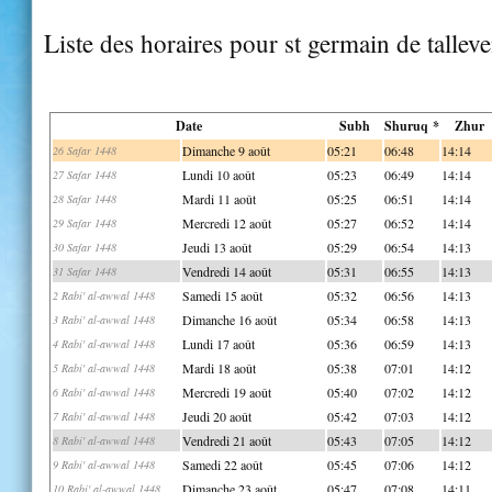
Liste des horaires pour st germain de tallev
Date
Subh
Shuruq *
Zhur
Dimanche 9 août
05:21
06:48
14:14
26 Safar 1448
Lundi 10 août
05:23
06:49
14:14
27 Safar 1448
Mardi 11 août
05:25
06:51
14:14
28 Safar 1448
Mercredi 12 août
05:27
06:52
14:14
29 Safar 1448
Jeudi 13 août
05:29
06:54
14:13
30 Safar 1448
Vendredi 14 août
05:31
06:55
14:13
31 Safar 1448
Samedi 15 août
05:32
06:56
14:13
2 Rabi' al-awwal 1448
Dimanche 16 août
05:34
06:58
14:13
3 Rabi' al-awwal 1448
Lundi 17 août
05:36
06:59
14:13
4 Rabi' al-awwal 1448
Mardi 18 août
05:38
07:01
14:12
5 Rabi' al-awwal 1448
Mercredi 19 août
05:40
07:02
14:12
6 Rabi' al-awwal 1448
Jeudi 20 août
05:42
07:03
14:12
7 Rabi' al-awwal 1448
Vendredi 21 août
05:43
07:05
14:12
8 Rabi' al-awwal 1448
Samedi 22 août
05:45
07:06
14:12
9 Rabi' al-awwal 1448
Dimanche 23 août
05:47
07:08
14:11
10 Rabi' al-awwal 1448