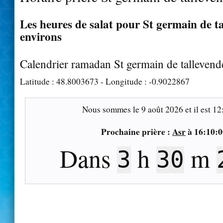
Les heures de salat pour St germain de ta
environs
Calendrier ramadan St germain de tallevend
Latitude :
48.8003673
- Longitude :
-0.9022867
Nous sommes le
9 août 2026
et il est
12
Prochaine prière :
Asr
à
16:10:0
Dans
h
m
3
30