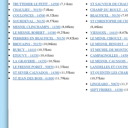
TRUTTEMER LE PETIT - 14500
(7,11km)
ST SAUVEUR DE CHAULI
CHAULIEU - 50150
(7,8km)
CHAMP DU BOULT - 14
COULONCES - 14500
(8,32km)
BEAUFICEL - 50150
(7,9
SOURDEVAL - 50150
(8,57km)
ST CHRISTOPHE DE CHA
MESNIL CLINCHAMPS - 14380
(8,68km)
(8,46km)
LE MESNIL ROBERT - 14380
(9,25km)
VIESSOIX - 14410
(8,67k
PERRIERS EN BEAUFICEL - 50150
(9,82km)
LE MENIL CIBOULT - 61
BROUAINS - 50150
(10,06km)
LE MESNIL BENOIST - 1
BURCY - 14410
(10,35km)
ST MICHEL DE MONTJOI
ETOUVY - 14350
(10,41km)
CAMPAGNOLLES - 1450
LA GRAVERIE - 14350
(10,5km)
LE MESNIL CAUSSOIS -
LE FRESNE PORET - 50850
(11,33km)
LANDELLES ET COUPIG
ST SEVER CALVADOS - 14380
(11,55km)
ST QUENTIN LES CHAR
ST JEAN DES BOIS - 61800
(11,79km)
(10,57km)
LINGEARD - 50670
(11,3
SEPT FRERES - 14380
(1