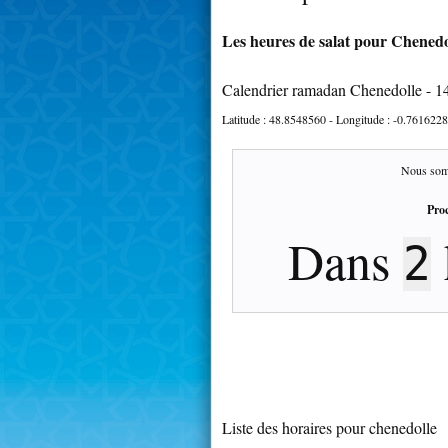
Les heures de salat pour Chenedol
Calendrier ramadan Chenedolle - 1
Latitude :
48.8548560
- Longitude :
-0.7616228
Nous som
Proc
Dans
2
Liste des horaires pour chenedolle