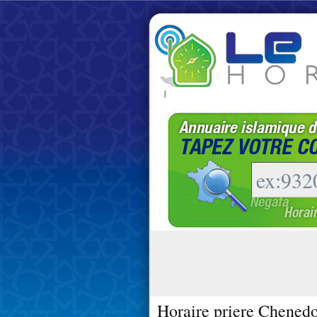
|
Horaire priere Chenedo