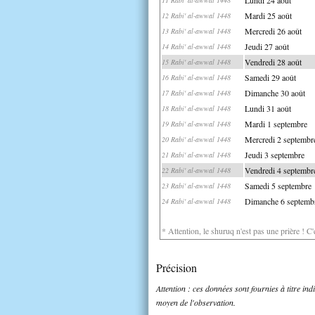
Mardi 25 août
12 Rabi' al-awwal 1448
Mercredi 26 août
13 Rabi' al-awwal 1448
Jeudi 27 août
14 Rabi' al-awwal 1448
Vendredi 28 août
15 Rabi' al-awwal 1448
Samedi 29 août
16 Rabi' al-awwal 1448
Dimanche 30 août
17 Rabi' al-awwal 1448
Lundi 31 août
18 Rabi' al-awwal 1448
Mardi 1 septembre
19 Rabi' al-awwal 1448
Mercredi 2 septembr
20 Rabi' al-awwal 1448
Jeudi 3 septembre
21 Rabi' al-awwal 1448
Vendredi 4 septembr
22 Rabi' al-awwal 1448
Samedi 5 septembre
23 Rabi' al-awwal 1448
Dimanche 6 septemb
24 Rabi' al-awwal 1448
* Attention, le shuruq n'est pas une prière ! C
Précision
Attention : ces données sont fournies à titre in
moyen de l'observation.