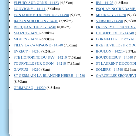
FLEURY SUR ORNE - 14123
(4,38km)
IFS - 14123
(4,85km)
LOUVIGNY - 14111
(5,08km)
ESQUAY NOTRE DAME -
FONTAINE ETOUPEFOUR - 14790
(5,1km)
MUTRECY - 14220
(5,74
BARON SUR ODON - 14210
(5,95km)
VERSON - 14790
(5,97km
ROCQUANCOURT - 14540
(6,08km)
FRESNEY LE PUCEUX - 
MAIZET - 14210
(6,38km)
HUBERT FOLIE - 14540
(
MOUEN - 14790
(6,93km)
CORMELLES LE ROYAL -
TILLY LA CAMPAGNE - 14540
(7,06km)
BRETTEVILLE SUR ODON
EVRECY - 14210
(7,24km)
BOULON - 14220
(7,37km
STE HONORINE DU FAY - 14210
(7,68km)
BOURGUEBUS - 14540
(
TOURVILLE SUR ODON - 14210
(7,85km)
ST LAURENT DE CONDEL
GAVRUS - 14210
(8km)
SOLIERS - 14540
(8,19km
ST GERMAIN LA BLANCHE HERBE - 14280
GARCELLES SECQUEVIL
(8,39km)
GRIMBOSQ - 14220
(8,51km)