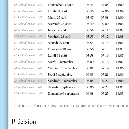
Dimanche 23 août
05:44
07:05
14:09
10 Rabi' al-awwal 1448
Lundi 24 août
05:46
07:06
14:09
11 Rabi' al-awwal 1448
Mardi 25 août
05:47
07:08
14:09
12 Rabi' al-awwal 1448
Mercredi 26 août
05:49
07:09
14:08
13 Rabi' al-awwal 1448
Jeudi 27 août
05:51
07:11
14:08
14 Rabi' al-awwal 1448
Vendredi 28 août
05:53
07:12
14:08
15 Rabi' al-awwal 1448
Samedi 29 août
05:54
07:14
14:08
16 Rabi' al-awwal 1448
Dimanche 30 août
05:56
07:15
14:07
17 Rabi' al-awwal 1448
Lundi 31 août
05:58
07:16
14:07
18 Rabi' al-awwal 1448
Mardi 1 septembre
06:00
07:18
14:07
19 Rabi' al-awwal 1448
Mercredi 2 septembre
06:01
07:19
14:06
20 Rabi' al-awwal 1448
Jeudi 3 septembre
06:03
07:21
14:06
21 Rabi' al-awwal 1448
Vendredi 4 septembre
06:05
07:22
14:06
22 Rabi' al-awwal 1448
Samedi 5 septembre
06:06
07:24
14:05
23 Rabi' al-awwal 1448
Dimanche 6 septembre
06:08
07:25
14:05
24 Rabi' al-awwal 1448
* Attention, le shuruq n'est pas une prière ! C'est simplement l'heure avant laquelle l
Précision