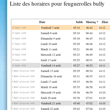
Liste des horaires pour feuguerolles bully
Date
Subh
Shuruq *
Zhur
Vendredi 7 août
05:14
06:42
14:12
24 Safar 1448
Samedi 8 août
05:16
06:44
14:12
25 Safar 1448
Dimanche 9 août
05:18
06:45
14:12
26 Safar 1448
Lundi 10 août
05:20
06:46
14:12
27 Safar 1448
Mardi 11 août
05:21
06:48
14:12
28 Safar 1448
Mercredi 12 août
05:23
06:49
14:12
29 Safar 1448
Jeudi 13 août
05:25
06:51
14:11
30 Safar 1448
Vendredi 14 août
05:27
06:52
14:11
31 Safar 1448
Samedi 15 août
05:29
06:54
14:11
2 Rabi' al-awwal 1448
Dimanche 16 août
05:31
06:55
14:11
3 Rabi' al-awwal 1448
Lundi 17 août
05:33
06:56
14:11
4 Rabi' al-awwal 1448
Mardi 18 août
05:35
06:58
14:10
5 Rabi' al-awwal 1448
Mercredi 19 août
05:36
06:59
14:10
6 Rabi' al-awwal 1448
Jeudi 20 août
05:38
07:01
14:10
7 Rabi' al-awwal 1448
Vendredi 21 août
05:40
07:02
14:10
8 Rabi' al-awwal 1448
Samedi 22 août
05:42
07:04
14:10
9 Rabi' al-awwal 1448