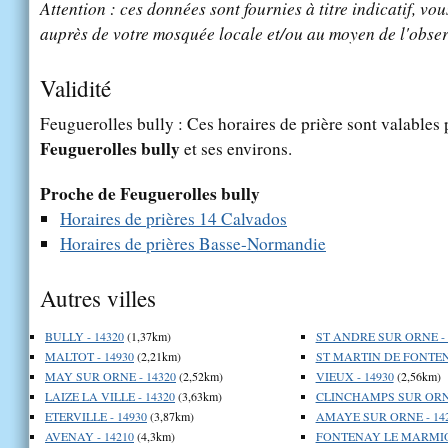
Attention : ces données sont fournies à titre indicatif, vou
auprès de votre mosquée locale et/ou au moyen de l'obser
Validité
Feuguerolles bully : Ces horaires de prière sont valables p
Feuguerolles bully
et ses environs.
Proche de Feuguerolles bully
Horaires de prières 14 Calvados
Horaires de prières Basse-Normandie
Autres villes
BULLY - 14320
(1,37km)
ST ANDRE SUR ORNE - 
MALTOT - 14930
(2,21km)
ST MARTIN DE FONTENA
MAY SUR ORNE - 14320
(2,52km)
VIEUX - 14930
(2,56km)
LAIZE LA VILLE - 14320
(3,63km)
CLINCHAMPS SUR ORNE
ETERVILLE - 14930
(3,87km)
AMAYE SUR ORNE - 14
AVENAY - 14210
(4,3km)
FONTENAY LE MARMION