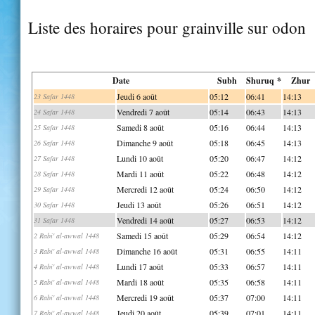
Liste des horaires pour grainville sur odon
Date
Subh
Shuruq *
Zhur
Jeudi 6 août
05:12
06:41
14:13
23 Safar 1448
Vendredi 7 août
05:14
06:43
14:13
24 Safar 1448
Samedi 8 août
05:16
06:44
14:13
25 Safar 1448
Dimanche 9 août
05:18
06:45
14:13
26 Safar 1448
Lundi 10 août
05:20
06:47
14:12
27 Safar 1448
Mardi 11 août
05:22
06:48
14:12
28 Safar 1448
Mercredi 12 août
05:24
06:50
14:12
29 Safar 1448
Jeudi 13 août
05:26
06:51
14:12
30 Safar 1448
Vendredi 14 août
05:27
06:53
14:12
31 Safar 1448
Samedi 15 août
05:29
06:54
14:12
2 Rabi' al-awwal 1448
Dimanche 16 août
05:31
06:55
14:11
3 Rabi' al-awwal 1448
Lundi 17 août
05:33
06:57
14:11
4 Rabi' al-awwal 1448
Mardi 18 août
05:35
06:58
14:11
5 Rabi' al-awwal 1448
Mercredi 19 août
05:37
07:00
14:11
6 Rabi' al-awwal 1448
Jeudi 20 août
05:39
07:01
14:11
7 Rabi' al-awwal 1448