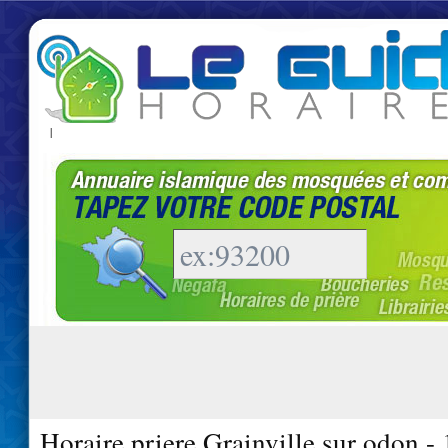
|
Horaire priere Grainville sur odon -