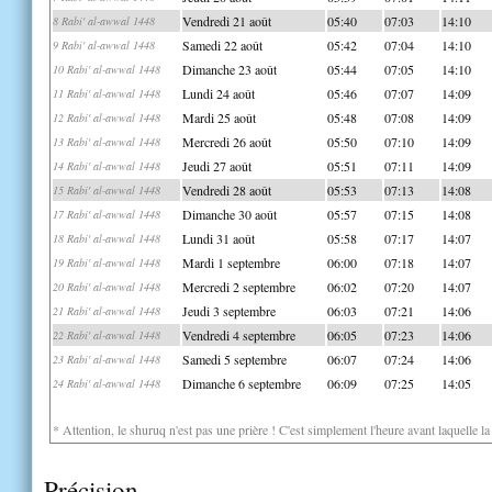
Vendredi 21 août
05:40
07:03
14:10
8 Rabi' al-awwal 1448
Samedi 22 août
05:42
07:04
14:10
9 Rabi' al-awwal 1448
Dimanche 23 août
05:44
07:05
14:10
10 Rabi' al-awwal 1448
Lundi 24 août
05:46
07:07
14:09
11 Rabi' al-awwal 1448
Mardi 25 août
05:48
07:08
14:09
12 Rabi' al-awwal 1448
Mercredi 26 août
05:50
07:10
14:09
13 Rabi' al-awwal 1448
Jeudi 27 août
05:51
07:11
14:09
14 Rabi' al-awwal 1448
Vendredi 28 août
05:53
07:13
14:08
15 Rabi' al-awwal 1448
Dimanche 30 août
05:57
07:15
14:08
17 Rabi' al-awwal 1448
Lundi 31 août
05:58
07:17
14:07
18 Rabi' al-awwal 1448
Mardi 1 septembre
06:00
07:18
14:07
19 Rabi' al-awwal 1448
Mercredi 2 septembre
06:02
07:20
14:07
20 Rabi' al-awwal 1448
Jeudi 3 septembre
06:03
07:21
14:06
21 Rabi' al-awwal 1448
Vendredi 4 septembre
06:05
07:23
14:06
22 Rabi' al-awwal 1448
Samedi 5 septembre
06:07
07:24
14:06
23 Rabi' al-awwal 1448
Dimanche 6 septembre
06:09
07:25
14:05
24 Rabi' al-awwal 1448
* Attention, le shuruq n'est pas une prière ! C'est simplement l'heure avant laquelle l
Précision