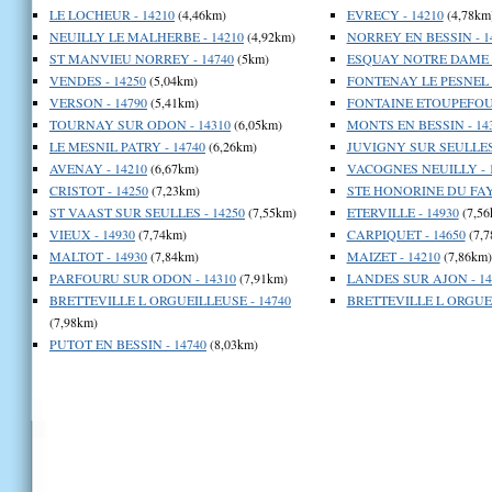
LE LOCHEUR - 14210
(4,46km)
EVRECY - 14210
(4,78km
NEUILLY LE MALHERBE - 14210
(4,92km)
NORREY EN BESSIN - 1
ST MANVIEU NORREY - 14740
(5km)
ESQUAY NOTRE DAME -
VENDES - 14250
(5,04km)
FONTENAY LE PESNEL -
VERSON - 14790
(5,41km)
FONTAINE ETOUPEFOUR
TOURNAY SUR ODON - 14310
(6,05km)
MONTS EN BESSIN - 14
LE MESNIL PATRY - 14740
(6,26km)
JUVIGNY SUR SEULLES 
AVENAY - 14210
(6,67km)
VACOGNES NEUILLY - 
CRISTOT - 14250
(7,23km)
STE HONORINE DU FAY 
ST VAAST SUR SEULLES - 14250
(7,55km)
ETERVILLE - 14930
(7,56
VIEUX - 14930
(7,74km)
CARPIQUET - 14650
(7,7
MALTOT - 14930
(7,84km)
MAIZET - 14210
(7,86km)
PARFOURU SUR ODON - 14310
(7,91km)
LANDES SUR AJON - 14
BRETTEVILLE L ORGUEILLEUSE - 14740
BRETTEVILLE L ORGUEI
(7,98km)
PUTOT EN BESSIN - 14740
(8,03km)