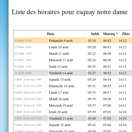
Liste des horaires pour esquay notre dame
Date
Subh
Shuruq *
Zhur
Dimanche 9 août
05:18
06:45
14:12
26 Safar 1448
Lundi 10 août
05:20
06:47
14:12
27 Safar 1448
Mardi 11 août
05:22
06:48
14:12
28 Safar 1448
Mercredi 12 août
05:24
06:50
14:12
29 Safar 1448
Jeudi 13 août
05:25
06:51
14:12
30 Safar 1448
Vendredi 14 août
05:27
06:52
14:12
31 Safar 1448
Samedi 15 août
05:29
06:54
14:11
2 Rabi' al-awwal 1448
Dimanche 16 août
05:31
06:55
14:11
3 Rabi' al-awwal 1448
Lundi 17 août
05:33
06:57
14:11
4 Rabi' al-awwal 1448
Mardi 18 août
05:35
06:58
14:11
5 Rabi' al-awwal 1448
Mercredi 19 août
05:37
07:00
14:11
6 Rabi' al-awwal 1448
Jeudi 20 août
05:39
07:01
14:10
7 Rabi' al-awwal 1448
Vendredi 21 août
05:40
07:02
14:10
8 Rabi' al-awwal 1448
Samedi 22 août
05:42
07:04
14:10
9 Rabi' al-awwal 1448
Dimanche 23 août
05:44
07:05
14:10
10 Rabi' al-awwal 1448