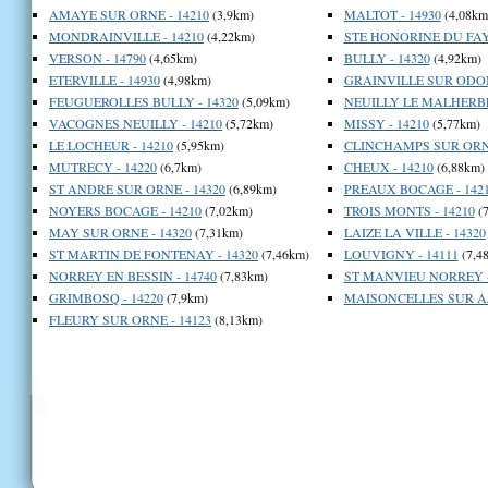
AMAYE SUR ORNE - 14210
(3,9km)
MALTOT - 14930
(4,08km
MONDRAINVILLE - 14210
(4,22km)
STE HONORINE DU FAY 
VERSON - 14790
(4,65km)
BULLY - 14320
(4,92km)
ETERVILLE - 14930
(4,98km)
GRAINVILLE SUR ODON
FEUGUEROLLES BULLY - 14320
(5,09km)
NEUILLY LE MALHERBE 
VACOGNES NEUILLY - 14210
(5,72km)
MISSY - 14210
(5,77km)
LE LOCHEUR - 14210
(5,95km)
CLINCHAMPS SUR ORNE
MUTRECY - 14220
(6,7km)
CHEUX - 14210
(6,88km)
ST ANDRE SUR ORNE - 14320
(6,89km)
PREAUX BOCAGE - 142
NOYERS BOCAGE - 14210
(7,02km)
TROIS MONTS - 14210
(7
MAY SUR ORNE - 14320
(7,31km)
LAIZE LA VILLE - 14320
ST MARTIN DE FONTENAY - 14320
(7,46km)
LOUVIGNY - 14111
(7,4
NORREY EN BESSIN - 14740
(7,83km)
ST MANVIEU NORREY -
GRIMBOSQ - 14220
(7,9km)
MAISONCELLES SUR AJ
FLEURY SUR ORNE - 14123
(8,13km)