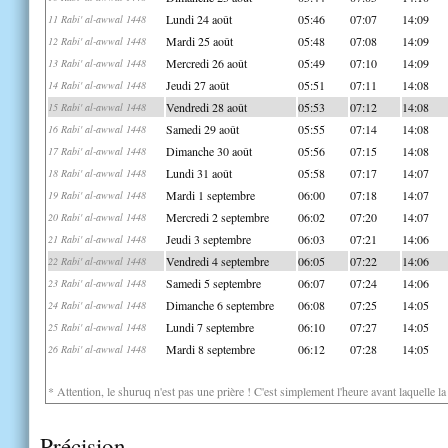
Lundi 24 août
05:46
07:07
14:09
11 Rabi' al-awwal 1448
Mardi 25 août
05:48
07:08
14:09
12 Rabi' al-awwal 1448
Mercredi 26 août
05:49
07:10
14:09
13 Rabi' al-awwal 1448
Jeudi 27 août
05:51
07:11
14:08
14 Rabi' al-awwal 1448
Vendredi 28 août
05:53
07:12
14:08
15 Rabi' al-awwal 1448
Samedi 29 août
05:55
07:14
14:08
16 Rabi' al-awwal 1448
Dimanche 30 août
05:56
07:15
14:08
17 Rabi' al-awwal 1448
Lundi 31 août
05:58
07:17
14:07
18 Rabi' al-awwal 1448
Mardi 1 septembre
06:00
07:18
14:07
19 Rabi' al-awwal 1448
Mercredi 2 septembre
06:02
07:20
14:07
20 Rabi' al-awwal 1448
Jeudi 3 septembre
06:03
07:21
14:06
21 Rabi' al-awwal 1448
Vendredi 4 septembre
06:05
07:22
14:06
22 Rabi' al-awwal 1448
Samedi 5 septembre
06:07
07:24
14:06
23 Rabi' al-awwal 1448
Dimanche 6 septembre
06:08
07:25
14:05
24 Rabi' al-awwal 1448
Lundi 7 septembre
06:10
07:27
14:05
25 Rabi' al-awwal 1448
Mardi 8 septembre
06:12
07:28
14:05
26 Rabi' al-awwal 1448
* Attention, le shuruq n'est pas une prière ! C'est simplement l'heure avant laquelle l
Précision