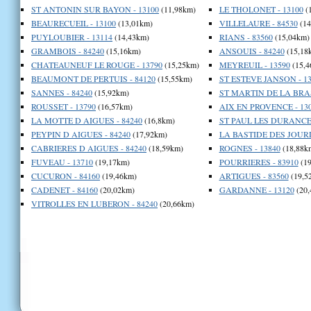
ST ANTONIN SUR BAYON - 13100
(11,98km)
LE THOLONET - 13100
(
BEAURECUEIL - 13100
(13,01km)
VILLELAURE - 84530
(14
PUYLOUBIER - 13114
(14,43km)
RIANS - 83560
(15,04km)
GRAMBOIS - 84240
(15,16km)
ANSOUIS - 84240
(15,18
CHATEAUNEUF LE ROUGE - 13790
(15,25km)
MEYREUIL - 13590
(15,4
BEAUMONT DE PERTUIS - 84120
(15,55km)
ST ESTEVE JANSON - 13
SANNES - 84240
(15,92km)
ST MARTIN DE LA BRAS
ROUSSET - 13790
(16,57km)
AIX EN PROVENCE - 13
LA MOTTE D AIGUES - 84240
(16,8km)
ST PAUL LES DURANCE 
PEYPIN D AIGUES - 84240
(17,92km)
LA BASTIDE DES JOURD
CABRIERES D AIGUES - 84240
(18,59km)
ROGNES - 13840
(18,88k
FUVEAU - 13710
(19,17km)
POURRIERES - 83910
(19
CUCURON - 84160
(19,46km)
ARTIGUES - 83560
(19,5
CADENET - 84160
(20,02km)
GARDANNE - 13120
(20,
VITROLLES EN LUBERON - 84240
(20,66km)