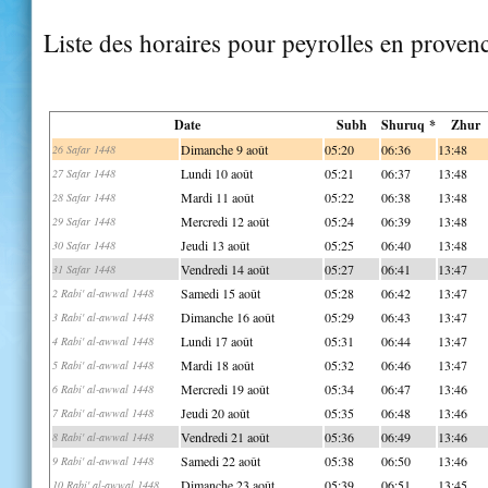
Liste des horaires pour peyrolles en proven
Date
Subh
Shuruq *
Zhur
Dimanche 9 août
05:20
06:36
13:48
26 Safar 1448
Lundi 10 août
05:21
06:37
13:48
27 Safar 1448
Mardi 11 août
05:22
06:38
13:48
28 Safar 1448
Mercredi 12 août
05:24
06:39
13:48
29 Safar 1448
Jeudi 13 août
05:25
06:40
13:48
30 Safar 1448
Vendredi 14 août
05:27
06:41
13:47
31 Safar 1448
Samedi 15 août
05:28
06:42
13:47
2 Rabi' al-awwal 1448
Dimanche 16 août
05:29
06:43
13:47
3 Rabi' al-awwal 1448
Lundi 17 août
05:31
06:44
13:47
4 Rabi' al-awwal 1448
Mardi 18 août
05:32
06:46
13:47
5 Rabi' al-awwal 1448
Mercredi 19 août
05:34
06:47
13:46
6 Rabi' al-awwal 1448
Jeudi 20 août
05:35
06:48
13:46
7 Rabi' al-awwal 1448
Vendredi 21 août
05:36
06:49
13:46
8 Rabi' al-awwal 1448
Samedi 22 août
05:38
06:50
13:46
9 Rabi' al-awwal 1448
Dimanche 23 août
05:39
06:51
13:45
10 Rabi' al-awwal 1448