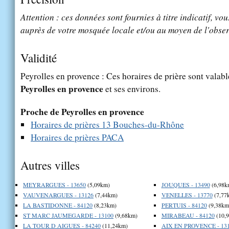
Attention : ces données sont fournies à titre indicatif, vou
auprès de votre mosquée locale et/ou au moyen de l'obser
Validité
Peyrolles en provence : Ces horaires de prière sont valable
Peyrolles en provence
et ses environs.
Proche de Peyrolles en provence
Horaires de prières 13 Bouches-du-Rhône
Horaires de prières PACA
Autres villes
MEYRARGUES - 13650
(5,09km)
JOUQUES - 13490
(6,98k
VAUVENARGUES - 13126
(7,44km)
VENELLES - 13770
(7,77
LA BASTIDONNE - 84120
(8,23km)
PERTUIS - 84120
(9,38km
ST MARC JAUMEGARDE - 13100
(9,68km)
MIRABEAU - 84120
(10,
LA TOUR D AIGUES - 84240
(11,24km)
AIX EN PROVENCE - 13