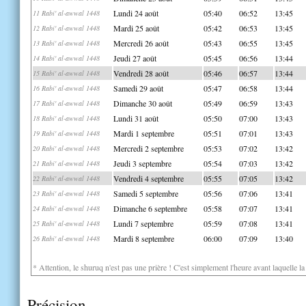
Lundi 24 août
05:40
06:52
13:45
11 Rabi' al-awwal 1448
Mardi 25 août
05:42
06:53
13:45
12 Rabi' al-awwal 1448
Mercredi 26 août
05:43
06:55
13:45
13 Rabi' al-awwal 1448
Jeudi 27 août
05:45
06:56
13:44
14 Rabi' al-awwal 1448
Vendredi 28 août
05:46
06:57
13:44
15 Rabi' al-awwal 1448
Samedi 29 août
05:47
06:58
13:44
16 Rabi' al-awwal 1448
Dimanche 30 août
05:49
06:59
13:43
17 Rabi' al-awwal 1448
Lundi 31 août
05:50
07:00
13:43
18 Rabi' al-awwal 1448
Mardi 1 septembre
05:51
07:01
13:43
19 Rabi' al-awwal 1448
Mercredi 2 septembre
05:53
07:02
13:42
20 Rabi' al-awwal 1448
Jeudi 3 septembre
05:54
07:03
13:42
21 Rabi' al-awwal 1448
Vendredi 4 septembre
05:55
07:05
13:42
22 Rabi' al-awwal 1448
Samedi 5 septembre
05:56
07:06
13:41
23 Rabi' al-awwal 1448
Dimanche 6 septembre
05:58
07:07
13:41
24 Rabi' al-awwal 1448
Lundi 7 septembre
05:59
07:08
13:41
25 Rabi' al-awwal 1448
Mardi 8 septembre
06:00
07:09
13:40
26 Rabi' al-awwal 1448
* Attention, le shuruq n'est pas une prière ! C'est simplement l'heure avant laquelle l
Précision