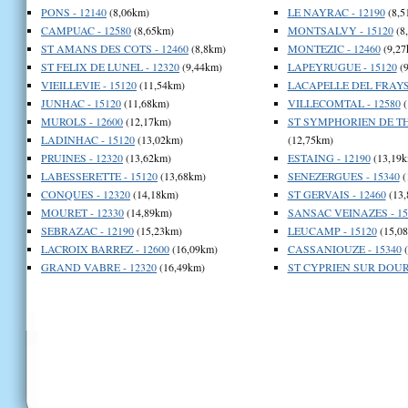
PONS - 12140
(8,06km)
LE NAYRAC - 12190
(8,5
CAMPUAC - 12580
(8,65km)
MONTSALVY - 15120
(8
ST AMANS DES COTS - 12460
(8,8km)
MONTEZIC - 12460
(9,27
ST FELIX DE LUNEL - 12320
(9,44km)
LAPEYRUGUE - 15120
(9
VIEILLEVIE - 15120
(11,54km)
LACAPELLE DEL FRAYSS
JUNHAC - 15120
(11,68km)
VILLECOMTAL - 12580
(
MUROLS - 12600
(12,17km)
ST SYMPHORIEN DE THE
LADINHAC - 15120
(13,02km)
(12,75km)
PRUINES - 12320
(13,62km)
ESTAING - 12190
(13,19k
LABESSERETTE - 15120
(13,68km)
SENEZERGUES - 15340
(
CONQUES - 12320
(14,18km)
ST GERVAIS - 12460
(13,
MOURET - 12330
(14,89km)
SANSAC VEINAZES - 15
SEBRAZAC - 12190
(15,23km)
LEUCAMP - 15120
(15,0
LACROIX BARREZ - 12600
(16,09km)
CASSANIOUZE - 15340
(
GRAND VABRE - 12320
(16,49km)
ST CYPRIEN SUR DOUR