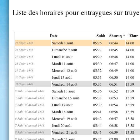
Liste des horaires pour entraygues sur truye
Date
Subh
Shuruq *
Zhur
Samedi 8 août
05:26
06:44
14:00
25 Safar 1448
Dimanche 9 août
05:27
06:45
14:00
26 Safar 1448
Lundi 10 août
05:29
06:46
14:00
27 Safar 1448
Mardi 11 août
05:30
06:47
14:00
28 Safar 1448
Mercredi 12 août
05:32
06:49
14:00
29 Safar 1448
Jeudi 13 août
05:33
06:50
14:00
30 Safar 1448
Vendredi 14 août
05:35
06:51
13:59
31 Safar 1448
Samedi 15 août
05:36
06:52
13:59
2 Rabi' al-awwal 1448
Dimanche 16 août
05:38
06:53
13:59
3 Rabi' al-awwal 1448
Lundi 17 août
05:39
06:54
13:59
4 Rabi' al-awwal 1448
Mardi 18 août
05:41
06:56
13:59
5 Rabi' al-awwal 1448
Mercredi 19 août
05:42
06:57
13:58
6 Rabi' al-awwal 1448
Jeudi 20 août
05:44
06:58
13:58
7 Rabi' al-awwal 1448
Vendredi 21 août
05:45
06:59
13:58
8 Rabi' al-awwal 1448
Samedi 22 août
05:47
07:00
13:58
9 Rabi' al-awwal 1448