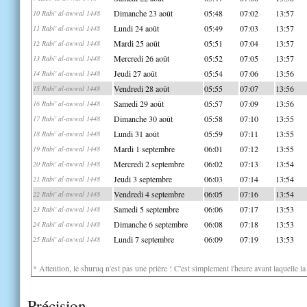
Dimanche 23 août
05:48
07:02
13:57
10 Rabi' al-awwal 1448
Lundi 24 août
05:49
07:03
13:57
11 Rabi' al-awwal 1448
Mardi 25 août
05:51
07:04
13:57
12 Rabi' al-awwal 1448
Mercredi 26 août
05:52
07:05
13:57
13 Rabi' al-awwal 1448
Jeudi 27 août
05:54
07:06
13:56
14 Rabi' al-awwal 1448
Vendredi 28 août
05:55
07:07
13:56
15 Rabi' al-awwal 1448
Samedi 29 août
05:57
07:09
13:56
16 Rabi' al-awwal 1448
Dimanche 30 août
05:58
07:10
13:55
17 Rabi' al-awwal 1448
Lundi 31 août
05:59
07:11
13:55
18 Rabi' al-awwal 1448
Mardi 1 septembre
06:01
07:12
13:55
19 Rabi' al-awwal 1448
Mercredi 2 septembre
06:02
07:13
13:54
20 Rabi' al-awwal 1448
Jeudi 3 septembre
06:03
07:14
13:54
21 Rabi' al-awwal 1448
Vendredi 4 septembre
06:05
07:16
13:54
22 Rabi' al-awwal 1448
Samedi 5 septembre
06:06
07:17
13:53
23 Rabi' al-awwal 1448
Dimanche 6 septembre
06:08
07:18
13:53
24 Rabi' al-awwal 1448
Lundi 7 septembre
06:09
07:19
13:53
25 Rabi' al-awwal 1448
* Attention, le shuruq n'est pas une prière ! C'est simplement l'heure avant laquelle l
Précision