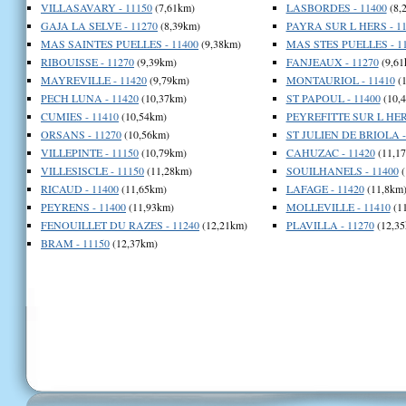
VILLASAVARY - 11150
(7,61km)
LASBORDES - 11400
(8,
GAJA LA SELVE - 11270
(8,39km)
PAYRA SUR L HERS - 11
MAS SAINTES PUELLES - 11400
(9,38km)
MAS STES PUELLES - 1
RIBOUISSE - 11270
(9,39km)
FANJEAUX - 11270
(9,61
MAYREVILLE - 11420
(9,79km)
MONTAURIOL - 11410
(1
PECH LUNA - 11420
(10,37km)
ST PAPOUL - 11400
(10,
CUMIES - 11410
(10,54km)
PEYREFITTE SUR L HERS
ORSANS - 11270
(10,56km)
ST JULIEN DE BRIOLA -
VILLEPINTE - 11150
(10,79km)
CAHUZAC - 11420
(11,1
VILLESISCLE - 11150
(11,28km)
SOUILHANELS - 11400
(
RICAUD - 11400
(11,65km)
LAFAGE - 11420
(11,8km
PEYRENS - 11400
(11,93km)
MOLLEVILLE - 11410
(1
FENOUILLET DU RAZES - 11240
(12,21km)
PLAVILLA - 11270
(12,35
BRAM - 11150
(12,37km)