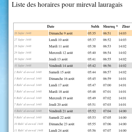
Liste des horaires pour mireval lauragais
Date
Subh
Shuruq *
Zhur
Dimanche 9 août
05:35
06:51
14:03
26 Safar 1448
Lundi 10 août
05:37
06:52
14:03
27 Safar 1448
Mardi 11 août
05:38
06:53
14:02
28 Safar 1448
Mercredi 12 août
05:40
06:54
14:02
29 Safar 1448
Jeudi 13 août
05:41
06:55
14:02
30 Safar 1448
Vendredi 14 août
05:42
06:56
14:02
31 Safar 1448
Samedi 15 août
05:44
06:57
14:02
2 Rabi' al-awwal 1448
Dimanche 16 août
05:45
06:59
14:01
3 Rabi' al-awwal 1448
Lundi 17 août
05:47
07:00
14:01
4 Rabi' al-awwal 1448
Mardi 18 août
05:48
07:01
14:01
5 Rabi' al-awwal 1448
Mercredi 19 août
05:49
07:02
14:01
6 Rabi' al-awwal 1448
Jeudi 20 août
05:51
07:03
14:01
7 Rabi' al-awwal 1448
Vendredi 21 août
05:52
07:04
14:00
8 Rabi' al-awwal 1448
Samedi 22 août
05:53
07:05
14:00
9 Rabi' al-awwal 1448
Dimanche 23 août
05:55
07:06
14:00
10 Rabi' al-awwal 1448
Lundi 24 août
05:56
07:07
14:00
11 Rabi' al-awwal 1448