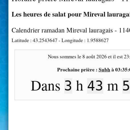
Les heures de salat pour Mireval lauragai
Calendrier ramadan Mireval lauragais - 11
Latitude :
43.2543647
- Longitude :
1.9588627
Nous sommes le
8 août 2026
et il est
23
Prochaine prière :
Subh
à
03:35:
Dans
h
m
3
43