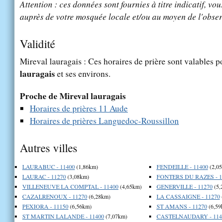
Attention : ces données sont fournies à titre indicatif, vou
auprès de votre mosquée locale et/ou au moyen de l'obser
Validité
Mireval lauragais : Ces horaires de prière sont valables p
lauragais
et ses environs.
Proche de Mireval lauragais
Horaires de prières 11 Aude
Horaires de prières Languedoc-Roussillon
Autres villes
LAURABUC - 11400
(1,86km)
FENDEILLE - 11400
(2,0
LAURAC - 11270
(3,08km)
FONTERS DU RAZES - 1
VILLENEUVE LA COMPTAL - 11400
(4,65km)
GENERVILLE - 11270
(5,
CAZALRENOUX - 11270
(6,28km)
LA CASSAIGNE - 11270
PEXIORA - 11150
(6,56km)
ST AMANS - 11270
(6,59
ST MARTIN LALANDE - 11400
(7,07km)
CASTELNAUDARY - 114