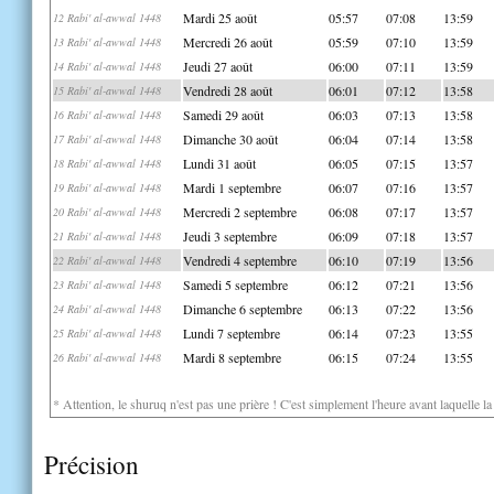
Mardi 25 août
05:57
07:08
13:59
12 Rabi' al-awwal 1448
Mercredi 26 août
05:59
07:10
13:59
13 Rabi' al-awwal 1448
Jeudi 27 août
06:00
07:11
13:59
14 Rabi' al-awwal 1448
Vendredi 28 août
06:01
07:12
13:58
15 Rabi' al-awwal 1448
Samedi 29 août
06:03
07:13
13:58
16 Rabi' al-awwal 1448
Dimanche 30 août
06:04
07:14
13:58
17 Rabi' al-awwal 1448
Lundi 31 août
06:05
07:15
13:57
18 Rabi' al-awwal 1448
Mardi 1 septembre
06:07
07:16
13:57
19 Rabi' al-awwal 1448
Mercredi 2 septembre
06:08
07:17
13:57
20 Rabi' al-awwal 1448
Jeudi 3 septembre
06:09
07:18
13:57
21 Rabi' al-awwal 1448
Vendredi 4 septembre
06:10
07:19
13:56
22 Rabi' al-awwal 1448
Samedi 5 septembre
06:12
07:21
13:56
23 Rabi' al-awwal 1448
Dimanche 6 septembre
06:13
07:22
13:56
24 Rabi' al-awwal 1448
Lundi 7 septembre
06:14
07:23
13:55
25 Rabi' al-awwal 1448
Mardi 8 septembre
06:15
07:24
13:55
26 Rabi' al-awwal 1448
* Attention, le shuruq n'est pas une prière ! C'est simplement l'heure avant laquelle l
Précision