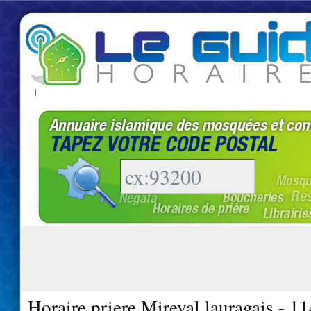
|
Horaire priere Mireval lauragais - 1