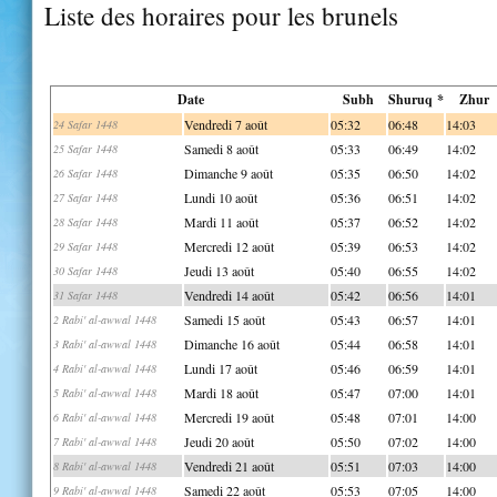
Liste des horaires pour les brunels
Date
Subh
Shuruq *
Zhur
Vendredi 7 août
05:32
06:48
14:03
24 Safar 1448
Samedi 8 août
05:33
06:49
14:02
25 Safar 1448
Dimanche 9 août
05:35
06:50
14:02
26 Safar 1448
Lundi 10 août
05:36
06:51
14:02
27 Safar 1448
Mardi 11 août
05:37
06:52
14:02
28 Safar 1448
Mercredi 12 août
05:39
06:53
14:02
29 Safar 1448
Jeudi 13 août
05:40
06:55
14:02
30 Safar 1448
Vendredi 14 août
05:42
06:56
14:01
31 Safar 1448
Samedi 15 août
05:43
06:57
14:01
2 Rabi' al-awwal 1448
Dimanche 16 août
05:44
06:58
14:01
3 Rabi' al-awwal 1448
Lundi 17 août
05:46
06:59
14:01
4 Rabi' al-awwal 1448
Mardi 18 août
05:47
07:00
14:01
5 Rabi' al-awwal 1448
Mercredi 19 août
05:48
07:01
14:00
6 Rabi' al-awwal 1448
Jeudi 20 août
05:50
07:02
14:00
7 Rabi' al-awwal 1448
Vendredi 21 août
05:51
07:03
14:00
8 Rabi' al-awwal 1448
Samedi 22 août
05:53
07:05
14:00
9 Rabi' al-awwal 1448