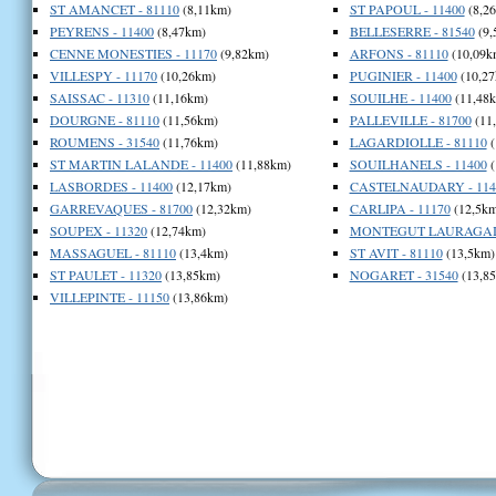
ST AMANCET - 81110
(8,11km)
ST PAPOUL - 11400
(8,2
PEYRENS - 11400
(8,47km)
BELLESERRE - 81540
(9,
CENNE MONESTIES - 11170
(9,82km)
ARFONS - 81110
(10,09k
VILLESPY - 11170
(10,26km)
PUGINIER - 11400
(10,27
SAISSAC - 11310
(11,16km)
SOUILHE - 11400
(11,48
DOURGNE - 81110
(11,56km)
PALLEVILLE - 81700
(11
ROUMENS - 31540
(11,76km)
LAGARDIOLLE - 81110
(
ST MARTIN LALANDE - 11400
(11,88km)
SOUILHANELS - 11400
(
LASBORDES - 11400
(12,17km)
CASTELNAUDARY - 114
GARREVAQUES - 81700
(12,32km)
CARLIPA - 11170
(12,5km
SOUPEX - 11320
(12,74km)
MONTEGUT LAURAGAIS 
MASSAGUEL - 81110
(13,4km)
ST AVIT - 81110
(13,5km)
ST PAULET - 11320
(13,85km)
NOGARET - 31540
(13,8
VILLEPINTE - 11150
(13,86km)