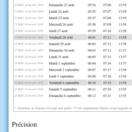
Dimanche 23 août
05:54
07:06
13:59
10 Rabi' al-awwal 1448
Lundi 24 août
05:55
07:07
13:59
11 Rabi' al-awwal 1448
Mardi 25 août
05:57
07:08
13:59
12 Rabi' al-awwal 1448
Mercredi 26 août
05:58
07:09
13:59
13 Rabi' al-awwal 1448
Jeudi 27 août
05:59
07:10
13:58
14 Rabi' al-awwal 1448
Vendredi 28 août
06:01
07:11
13:58
15 Rabi' al-awwal 1448
Samedi 29 août
06:02
07:12
13:58
16 Rabi' al-awwal 1448
Dimanche 30 août
06:03
07:13
13:57
17 Rabi' al-awwal 1448
Lundi 31 août
06:05
07:15
13:57
18 Rabi' al-awwal 1448
Mardi 1 septembre
06:06
07:16
13:57
19 Rabi' al-awwal 1448
Mercredi 2 septembre
06:07
07:17
13:56
20 Rabi' al-awwal 1448
Jeudi 3 septembre
06:08
07:18
13:56
21 Rabi' al-awwal 1448
Vendredi 4 septembre
06:10
07:19
13:56
22 Rabi' al-awwal 1448
Samedi 5 septembre
06:11
07:20
13:55
23 Rabi' al-awwal 1448
Dimanche 6 septembre
06:12
07:21
13:55
24 Rabi' al-awwal 1448
* Attention, le shuruq n'est pas une prière ! C'est simplement l'heure avant laquelle l
Précision