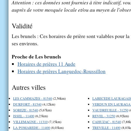
Attention : ces données sont fournies à titre indicatif, vou
auprès de votre mosquée locale et/ou au moyen de l'obser
Validité
Les brunels : Ces horaires de prière sont valables pour la
ses environs.
Proche de Les brunels
Horaires de prières 11 Aude
Horaires de prières Languedoc-Roussillon
Autres villes
LES CAMMAZES - 81540
(2,56km)
LABECEDE LAURAGAIS 
DURFORT - 81540
(4,12km)
VERDUN EN LAURAGAIS
SOREZE - 81540
(5,67km)
VAUDREUILLE - 31250
(
ISSEL - 11400
(6,23km)
REVEL - 31250
(6,92km)
VILLEMAGNE - 11310
(7,15km)
CAHUZAC - 81540
(7,88
LA POMAREDE - 11400
(8,03km)
TREVILLE - 11400
(8,03k