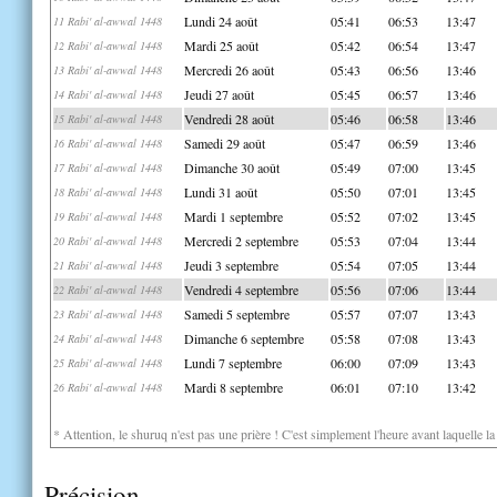
Lundi 24 août
05:41
06:53
13:47
11 Rabi' al-awwal 1448
Mardi 25 août
05:42
06:54
13:47
12 Rabi' al-awwal 1448
Mercredi 26 août
05:43
06:56
13:46
13 Rabi' al-awwal 1448
Jeudi 27 août
05:45
06:57
13:46
14 Rabi' al-awwal 1448
Vendredi 28 août
05:46
06:58
13:46
15 Rabi' al-awwal 1448
Samedi 29 août
05:47
06:59
13:46
16 Rabi' al-awwal 1448
Dimanche 30 août
05:49
07:00
13:45
17 Rabi' al-awwal 1448
Lundi 31 août
05:50
07:01
13:45
18 Rabi' al-awwal 1448
Mardi 1 septembre
05:52
07:02
13:45
19 Rabi' al-awwal 1448
Mercredi 2 septembre
05:53
07:04
13:44
20 Rabi' al-awwal 1448
Jeudi 3 septembre
05:54
07:05
13:44
21 Rabi' al-awwal 1448
Vendredi 4 septembre
05:56
07:06
13:44
22 Rabi' al-awwal 1448
Samedi 5 septembre
05:57
07:07
13:43
23 Rabi' al-awwal 1448
Dimanche 6 septembre
05:58
07:08
13:43
24 Rabi' al-awwal 1448
Lundi 7 septembre
06:00
07:09
13:43
25 Rabi' al-awwal 1448
Mardi 8 septembre
06:01
07:10
13:42
26 Rabi' al-awwal 1448
* Attention, le shuruq n'est pas une prière ! C'est simplement l'heure avant laquelle l
Précision