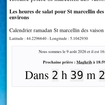
Les heures de salat pour St marcellin des 
environs
Calendrier ramadan St marcellin des vaison
Latitude :
44.2296640
- Longitude :
5.1042930
Nous sommes le
9 août 2026
et il est
16
Prochaine prière :
Maghrib
à
18:5
Dans
h
m
2
39