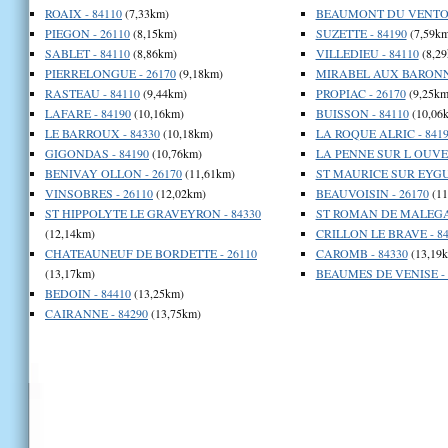
ROAIX - 84110
(7,33km)
BEAUMONT DU VENTOU
PIEGON - 26110
(8,15km)
SUZETTE - 84190
(7,59km
SABLET - 84110
(8,86km)
VILLEDIEU - 84110
(8,29
PIERRELONGUE - 26170
(9,18km)
MIRABEL AUX BARONNI
RASTEAU - 84110
(9,44km)
PROPIAC - 26170
(9,25km
LAFARE - 84190
(10,16km)
BUISSON - 84110
(10,06
LE BARROUX - 84330
(10,18km)
LA ROQUE ALRIC - 841
GIGONDAS - 84190
(10,76km)
LA PENNE SUR L OUVEZ
BENIVAY OLLON - 26170
(11,61km)
ST MAURICE SUR EYGUE
VINSOBRES - 26110
(12,02km)
BEAUVOISIN - 26170
(11
ST HIPPOLYTE LE GRAVEYRON - 84330
ST ROMAN DE MALEGAR
(12,14km)
CRILLON LE BRAVE - 84
CHATEAUNEUF DE BORDETTE - 26110
CAROMB - 84330
(13,19
(13,17km)
BEAUMES DE VENISE - 
BEDOIN - 84410
(13,25km)
CAIRANNE - 84290
(13,75km)