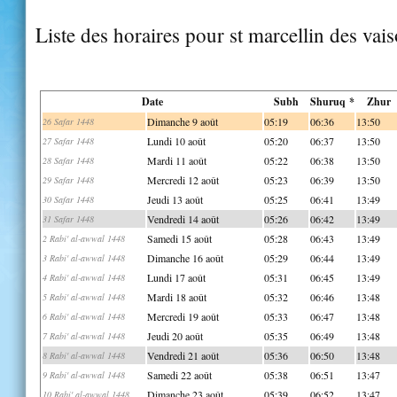
Liste des horaires pour st marcellin des vai
Date
Subh
Shuruq *
Zhur
Dimanche 9 août
05:19
06:36
13:50
26 Safar 1448
Lundi 10 août
05:20
06:37
13:50
27 Safar 1448
Mardi 11 août
05:22
06:38
13:50
28 Safar 1448
Mercredi 12 août
05:23
06:39
13:50
29 Safar 1448
Jeudi 13 août
05:25
06:41
13:49
30 Safar 1448
Vendredi 14 août
05:26
06:42
13:49
31 Safar 1448
Samedi 15 août
05:28
06:43
13:49
2 Rabi' al-awwal 1448
Dimanche 16 août
05:29
06:44
13:49
3 Rabi' al-awwal 1448
Lundi 17 août
05:31
06:45
13:49
4 Rabi' al-awwal 1448
Mardi 18 août
05:32
06:46
13:48
5 Rabi' al-awwal 1448
Mercredi 19 août
05:33
06:47
13:48
6 Rabi' al-awwal 1448
Jeudi 20 août
05:35
06:49
13:48
7 Rabi' al-awwal 1448
Vendredi 21 août
05:36
06:50
13:48
8 Rabi' al-awwal 1448
Samedi 22 août
05:38
06:51
13:47
9 Rabi' al-awwal 1448
Dimanche 23 août
05:39
06:52
13:47
10 Rabi' al-awwal 1448