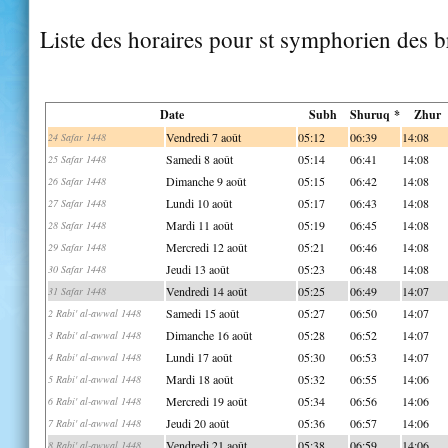
Liste des horaires pour st symphorien des 
Date
Subh
Shuruq *
Zhur
Vendredi 7 août
05:12
06:39
14:08
24 Safar 1448
Samedi 8 août
05:14
06:41
14:08
25 Safar 1448
Dimanche 9 août
05:15
06:42
14:08
26 Safar 1448
Lundi 10 août
05:17
06:43
14:08
27 Safar 1448
Mardi 11 août
05:19
06:45
14:08
28 Safar 1448
Mercredi 12 août
05:21
06:46
14:08
29 Safar 1448
Jeudi 13 août
05:23
06:48
14:08
30 Safar 1448
Vendredi 14 août
05:25
06:49
14:07
31 Safar 1448
Samedi 15 août
05:27
06:50
14:07
2 Rabi' al-awwal 1448
Dimanche 16 août
05:28
06:52
14:07
3 Rabi' al-awwal 1448
Lundi 17 août
05:30
06:53
14:07
4 Rabi' al-awwal 1448
Mardi 18 août
05:32
06:55
14:06
5 Rabi' al-awwal 1448
Mercredi 19 août
05:34
06:56
14:06
6 Rabi' al-awwal 1448
Jeudi 20 août
05:36
06:57
14:06
7 Rabi' al-awwal 1448
Vendredi 21 août
05:38
06:59
14:06
8 Rabi' al-awwal 1448