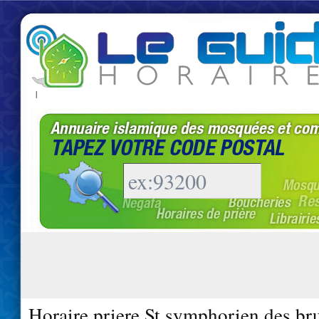
|
Horaire priere St symphorien des br