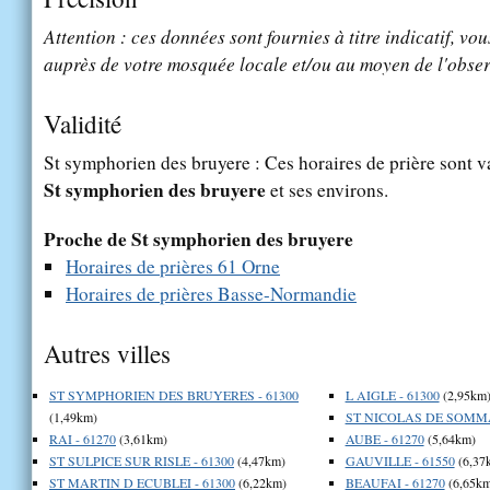
Attention : ces données sont fournies à titre indicatif, vou
auprès de votre mosquée locale et/ou au moyen de l'obser
Validité
St symphorien des bruyere : Ces horaires de prière sont va
St symphorien des bruyere
et ses environs.
Proche de St symphorien des bruyere
Horaires de prières 61 Orne
Horaires de prières Basse-Normandie
Autres villes
ST SYMPHORIEN DES BRUYERES - 61300
L AIGLE - 61300
(2,95km
(1,49km)
ST NICOLAS DE SOMMAI
RAI - 61270
(3,61km)
AUBE - 61270
(5,64km)
ST SULPICE SUR RISLE - 61300
(4,47km)
GAUVILLE - 61550
(6,37
ST MARTIN D ECUBLEI - 61300
(6,22km)
BEAUFAI - 61270
(6,65km