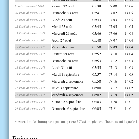
Samedi 22 août
05:39
07:00
14:06
9 Rabi' al-awwal 1448
Dimanche 23 août
05:41
07:02
14:05
10 Rabi' al-awwal 1448
Lundi 24 août
05:43
07:03
14:05
11 Rabi' al-awwal 1448
Mardi 25 août
05:45
07:05
14:05
12 Rabi' al-awwal 1448
Mercredi 26 août
05:46
07:06
14:04
13 Rabi' al-awwal 1448
Jeudi 27 août
05:48
07:07
14:04
14 Rabi' al-awwal 1448
Vendredi 28 août
05:50
07:09
14:04
15 Rabi' al-awwal 1448
Samedi 29 août
05:52
07:10
14:04
16 Rabi' al-awwal 1448
Dimanche 30 août
05:53
07:12
14:03
17 Rabi' al-awwal 1448
Lundi 31 août
05:55
07:13
14:03
18 Rabi' al-awwal 1448
Mardi 1 septembre
05:57
07:14
14:03
19 Rabi' al-awwal 1448
Mercredi 2 septembre
05:58
07:16
14:02
20 Rabi' al-awwal 1448
Jeudi 3 septembre
06:00
07:17
14:02
21 Rabi' al-awwal 1448
Vendredi 4 septembre
06:02
07:19
14:02
22 Rabi' al-awwal 1448
Samedi 5 septembre
06:03
07:20
14:01
23 Rabi' al-awwal 1448
Dimanche 6 septembre
06:05
07:21
14:01
24 Rabi' al-awwal 1448
* Attention, le shuruq n'est pas une prière ! C'est simplement l'heure avant laquelle l
Précision