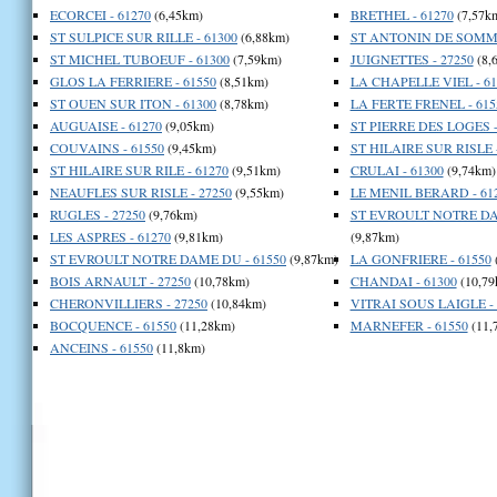
ECORCEI - 61270
(6,45km)
BRETHEL - 61270
(7,57k
ST SULPICE SUR RILLE - 61300
(6,88km)
ST ANTONIN DE SOMMA
ST MICHEL TUBOEUF - 61300
(7,59km)
JUIGNETTES - 27250
(8,
GLOS LA FERRIERE - 61550
(8,51km)
LA CHAPELLE VIEL - 61
ST OUEN SUR ITON - 61300
(8,78km)
LA FERTE FRENEL - 615
AUGUAISE - 61270
(9,05km)
ST PIERRE DES LOGES -
COUVAINS - 61550
(9,45km)
ST HILAIRE SUR RISLE -
ST HILAIRE SUR RILE - 61270
(9,51km)
CRULAI - 61300
(9,74km)
NEAUFLES SUR RISLE - 27250
(9,55km)
LE MENIL BERARD - 61
RUGLES - 27250
(9,76km)
ST EVROULT NOTRE DAM
LES ASPRES - 61270
(9,81km)
(9,87km)
ST EVROULT NOTRE DAME DU - 61550
(9,87km)
LA GONFRIERE - 61550
BOIS ARNAULT - 27250
(10,78km)
CHANDAI - 61300
(10,79
CHERONVILLIERS - 27250
(10,84km)
VITRAI SOUS LAIGLE - 
BOCQUENCE - 61550
(11,28km)
MARNEFER - 61550
(11,
ANCEINS - 61550
(11,8km)