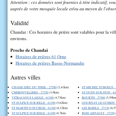
Attention : ces données sont fournies à titre indicatif, vou
auprès de votre mosquée locale et/ou au moyen de l'obser
Validité
Chandai : Ces horaires de prière sont valables pour la vil
environs.
Proche de Chandai
Horaires de prières 61 Orne
Horaires de prières Basse-Normandie
Autres villes
CHAISE DIEU DU THEIL - 27580
(2,41km)
ST MICHEL TUBOEUF - 
CHERONVILLIERS - 27250
(3,9km)
ST OUEN SUR ITON - 61
VITRAI SOUS LAIGLE - 61300
(4,73km)
BOURTH - 27580
(5,59km
ST SULPICE SUR RILLE - 61300
(5,62km)
GOURNAY LE GUERIN -
ST MARTIN D ECUBLEI - 61300
(6,12km)
LES BARILS - 27130
(6,5
ST SULPICE SUR RISLE - 61300
(6,7km)
BOIS ARNAULT - 27250