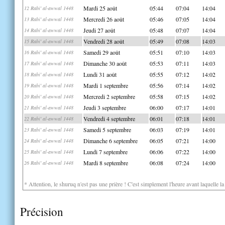
Mardi 25 août
05:44
07:04
14:04
12 Rabi' al-awwal 1448
Mercredi 26 août
05:46
07:05
14:04
13 Rabi' al-awwal 1448
Jeudi 27 août
05:48
07:07
14:04
14 Rabi' al-awwal 1448
Vendredi 28 août
05:49
07:08
14:03
15 Rabi' al-awwal 1448
Samedi 29 août
05:51
07:10
14:03
16 Rabi' al-awwal 1448
Dimanche 30 août
05:53
07:11
14:03
17 Rabi' al-awwal 1448
Lundi 31 août
05:55
07:12
14:02
18 Rabi' al-awwal 1448
Mardi 1 septembre
05:56
07:14
14:02
19 Rabi' al-awwal 1448
Mercredi 2 septembre
05:58
07:15
14:02
20 Rabi' al-awwal 1448
Jeudi 3 septembre
06:00
07:17
14:01
21 Rabi' al-awwal 1448
Vendredi 4 septembre
06:01
07:18
14:01
22 Rabi' al-awwal 1448
Samedi 5 septembre
06:03
07:19
14:01
23 Rabi' al-awwal 1448
Dimanche 6 septembre
06:05
07:21
14:00
24 Rabi' al-awwal 1448
Lundi 7 septembre
06:06
07:22
14:00
25 Rabi' al-awwal 1448
Mardi 8 septembre
06:08
07:24
14:00
26 Rabi' al-awwal 1448
* Attention, le shuruq n'est pas une prière ! C'est simplement l'heure avant laquelle l
Précision