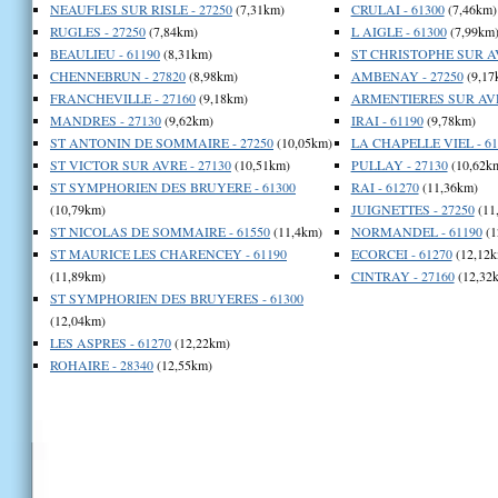
NEAUFLES SUR RISLE - 27250
(7,31km)
CRULAI - 61300
(7,46km)
RUGLES - 27250
(7,84km)
L AIGLE - 61300
(7,99km
BEAULIEU - 61190
(8,31km)
ST CHRISTOPHE SUR AV
CHENNEBRUN - 27820
(8,98km)
AMBENAY - 27250
(9,17
FRANCHEVILLE - 27160
(9,18km)
ARMENTIERES SUR AVRE
MANDRES - 27130
(9,62km)
IRAI - 61190
(9,78km)
ST ANTONIN DE SOMMAIRE - 27250
(10,05km)
LA CHAPELLE VIEL - 61
ST VICTOR SUR AVRE - 27130
(10,51km)
PULLAY - 27130
(10,62k
ST SYMPHORIEN DES BRUYERE - 61300
RAI - 61270
(11,36km)
(10,79km)
JUIGNETTES - 27250
(11
ST NICOLAS DE SOMMAIRE - 61550
(11,4km)
NORMANDEL - 61190
(1
ST MAURICE LES CHARENCEY - 61190
ECORCEI - 61270
(12,12k
(11,89km)
CINTRAY - 27160
(12,32
ST SYMPHORIEN DES BRUYERES - 61300
(12,04km)
LES ASPRES - 61270
(12,22km)
ROHAIRE - 28340
(12,55km)