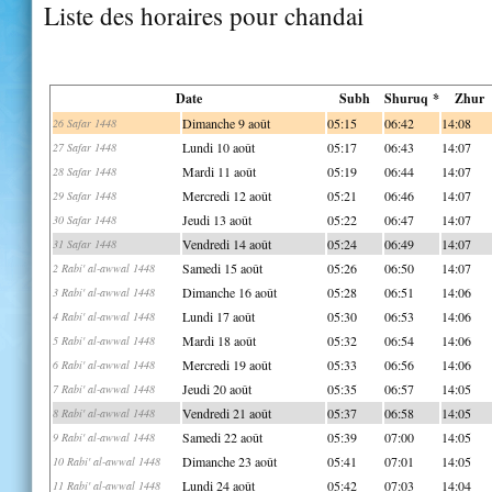
Liste des horaires pour chandai
Date
Subh
Shuruq *
Zhur
Dimanche 9 août
05:15
06:42
14:08
26 Safar 1448
Lundi 10 août
05:17
06:43
14:07
27 Safar 1448
Mardi 11 août
05:19
06:44
14:07
28 Safar 1448
Mercredi 12 août
05:21
06:46
14:07
29 Safar 1448
Jeudi 13 août
05:22
06:47
14:07
30 Safar 1448
Vendredi 14 août
05:24
06:49
14:07
31 Safar 1448
Samedi 15 août
05:26
06:50
14:07
2 Rabi' al-awwal 1448
Dimanche 16 août
05:28
06:51
14:06
3 Rabi' al-awwal 1448
Lundi 17 août
05:30
06:53
14:06
4 Rabi' al-awwal 1448
Mardi 18 août
05:32
06:54
14:06
5 Rabi' al-awwal 1448
Mercredi 19 août
05:33
06:56
14:06
6 Rabi' al-awwal 1448
Jeudi 20 août
05:35
06:57
14:05
7 Rabi' al-awwal 1448
Vendredi 21 août
05:37
06:58
14:05
8 Rabi' al-awwal 1448
Samedi 22 août
05:39
07:00
14:05
9 Rabi' al-awwal 1448
Dimanche 23 août
05:41
07:01
14:05
10 Rabi' al-awwal 1448
Lundi 24 août
05:42
07:03
14:04
11 Rabi' al-awwal 1448