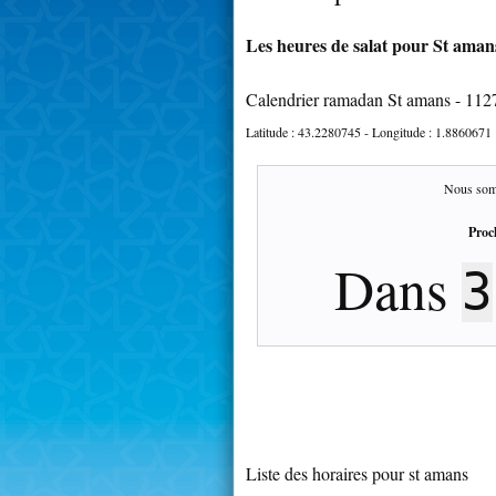
Les heures de salat pour St amans
Calendrier ramadan St amans - 112
Latitude :
43.2280745
- Longitude :
1.8860671
Nous som
Proc
Dans
3
Liste des horaires pour st amans