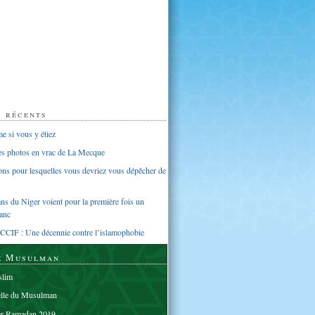
s récents
 si vous y étiez
ues photos en vrac de La Mecque
sons pour lesquelles vous devriez vous dépêcher de
s du Niger voient pour la première fois un
anc
CCIF : Une décennie contre l’islamophobie
e Musulman
lim
elle du Musulman
er Ramadan 2019