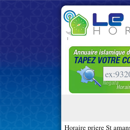
|
Horaire priere St aman