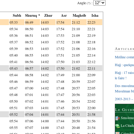
Angle
:
(?)
Subh
Shuruq *
Zhur
Asr
Maghrib
Isha
05:33
06:49
14:03
17:54
21:12
22:23
05:34
06:50
14:03
17:54
21:10
22:21
05:36
06:51
14:03
17:53
21:09
22:19
05:37
06:52
14:03
17:52
21:08
22:18
Article
05:39
06:53
14:03
17:52
21:06
22:16
05:40
06:55
14:03
17:51
21:05
22:14
Médine comme
05:41
06:56
14:02
17:50
21:03
22:12
Hajj : quelq
05:43
06:57
14:02
17:50
21:02
22:11
Hajj : 17 rai
05:44
06:58
14:02
17:49
21:00
22:09
le faire !
05:46
06:59
14:02
17:48
20:59
22:07
Des musulman
05:47
07:00
14:02
17:48
20:57
22:05
Musulman bl
05:48
07:01
14:01
17:47
20:56
22:03
2003-2013 – 
05:50
07:02
14:01
17:46
20:54
22:02
05:51
07:03
14:01
17:45
20:53
22:00
Le Guid
05:52
07:04
14:01
17:44
20:51
21:58
Sms4mus
05:54
07:06
14:00
17:44
20:50
21:56
La Citad
05:55
07:07
14:00
17:43
20:48
21:54
Calendri
05:56
07:08
14:00
17:42
20:46
21:52