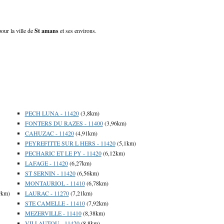
our la ville de
St amans
et ses environs.
PECH LUNA - 11420
(3,8km)
FONTERS DU RAZES - 11400
(3,96km)
CAHUZAC - 11420
(4,91km)
PEYREFITTE SUR L HERS - 11420
(5,1km)
PECHARIC ET LE PY - 11420
(6,12km)
LAFAGE - 11420
(6,27km)
ST SERNIN - 11420
(6,56km)
MONTAURIOL - 11410
(6,78km)
9km)
LAURAC - 11270
(7,21km)
STE CAMELLE - 11410
(7,92km)
MEZERVILLE - 11410
(8,38km)
VILLAUTOU - 11420
(8,8km)