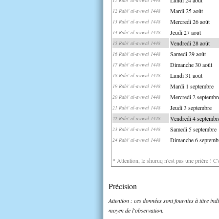
Mardi 25 août
12 Rabi' al-awwal 1448
Mercredi 26 août
13 Rabi' al-awwal 1448
Jeudi 27 août
14 Rabi' al-awwal 1448
Vendredi 28 août
15 Rabi' al-awwal 1448
Samedi 29 août
16 Rabi' al-awwal 1448
Dimanche 30 août
17 Rabi' al-awwal 1448
Lundi 31 août
18 Rabi' al-awwal 1448
Mardi 1 septembre
19 Rabi' al-awwal 1448
Mercredi 2 septembr
20 Rabi' al-awwal 1448
Jeudi 3 septembre
21 Rabi' al-awwal 1448
Vendredi 4 septembr
22 Rabi' al-awwal 1448
Samedi 5 septembre
23 Rabi' al-awwal 1448
Dimanche 6 septemb
24 Rabi' al-awwal 1448
* Attention, le shuruq n'est pas une prière ! C
Précision
Attention : ces données sont fournies à titre in
moyen de l'observation.