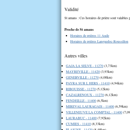
Validité
St amans : Ces horaires de prière sont valables p
Proche de St amans
Horaires de prières 11 Aude
Horaires de prières Languedoc-Roussillon
Autres villes
GAJA LA SELVE - 11270
(3,73km)
MAYREVILLE - 11420
(3,93km)
GENERVILLE - 11270
(4,08km)
PAYRA SUR L HERS - 11410
(4,94km)
RIBOUISSE - 11270
(5,12km)
CAZALRENOUX - 11270
(6,12km)
FENDEILLE - 11400
(6,5km)
MIREVAL LAURAGAIS - 11400
(6,59km)
VILLENEUVE LA COMPTAL - 11400
(7,0
LAURABUC - 11400
(7,92km)
CUMIES - 11410
(8,33km)
PLAIGNE - 11420
(8,49km)