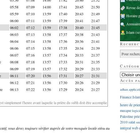
05:58
07:09
14:00
17:41
20:45
21:50
Revue d
05:59
07:10
13:59
17:40
20:43
21:49
Horaire p
06:00
07:11
13:59
17:39
20:41
21:47
Annuaire
06:02
07:12
13:59
17:38
20:40
21:45
Islam
(se
06:03
07:13
13:58
17:37
20:38
21:43
06:04
07:14
13:58
17:36
20:36
21:41
Recherc
06:06
07:15
13:58
17:35
20:34
21:39
06:07
07:16
13:57
17:34
20:33
21:37
e
06:08
07:18
13:57
17:33
20:31
21:35
Catégor
06:09
07:19
13:57
17:32
20:29
21:33
e
06:11
07:20
13:56
17:31
20:27
21:31
Accès p
06:12
07:21
13:56
17:30
20:26
21:29
re
06:13
07:22
13:56
17:29
20:24
21:27
adhan
applicat
Finance Isla
'est simplement l'heure avant laquelle la prière du subh doit être accomplie
heure de prie
mecque
logici
Palestine
prie
2010
salat
sm
intégral
web
dicatif, vous devez toujours vérifier auprès de votre mosquée locale et/ou au