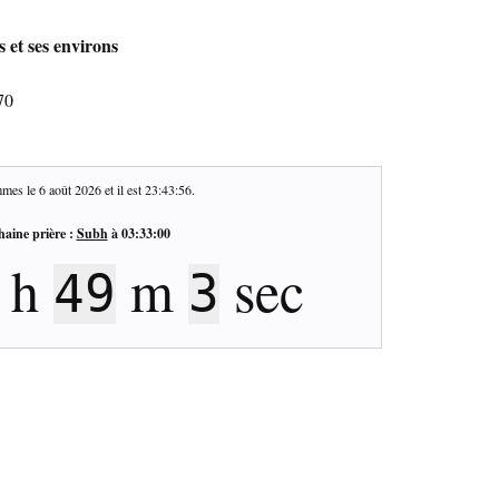
 et ses environs
70
mes le
6 août 2026
et il est
23:43:57
.
haine prière :
Subh
à
03:33:00
h
m
sec
49
2