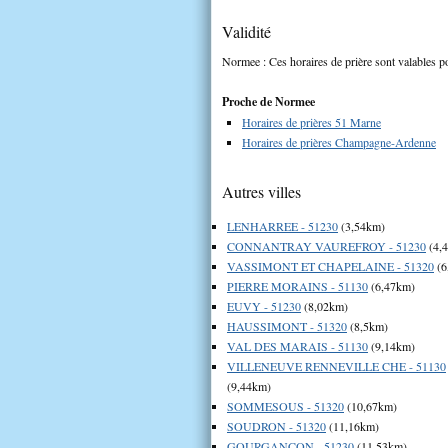
Validité
Normee : Ces horaires de prière sont valables po
Proche de Normee
Horaires de prières 51 Marne
Horaires de prières Champagne-Ardenne
Autres villes
LENHARREE - 51230
(3,54km)
CONNANTRAY VAUREFROY - 51230
(4,
VASSIMONT ET CHAPELAINE - 51320
(6
PIERRE MORAINS - 51130
(6,47km)
EUVY - 51230
(8,02km)
HAUSSIMONT - 51320
(8,5km)
VAL DES MARAIS - 51130
(9,14km)
VILLENEUVE RENNEVILLE CHE - 51130
(9,44km)
SOMMESOUS - 51320
(10,67km)
SOUDRON - 51320
(11,16km)
GOURGANCON - 51230
(11,53km)