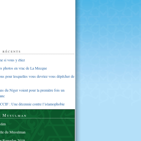
s récents
 si vous y étiez
ues photos en vrac de La Mecque
sons pour lesquelles vous devriez vous dépêcher de
s du Niger voient pour la première fois un
anc
CCIF : Une décennie contre l’islamophobie
e Musulman
lim
elle du Musulman
er Ramadan 2019