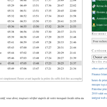
05:29
06:49
13:51
17:36
20:47
22:02
Revue d
05:31
06:51
13:51
17:35
20:45
22:00
Horaire p
05:32
06:52
13:51
17:34
20:43
21:58
Annuaire
05:34
06:53
13:50
17:33
20:41
21:55
Islam
(se
05:36
06:55
13:50
17:32
20:39
21:53
05:38
06:56
13:50
17:30
20:37
21:51
Recherc
05:39
06:58
13:49
17:29
20:35
21:48
05:41
06:59
13:49
17:28
20:33
21:46
05:43
07:00
13:49
17:27
20:31
21:44
Catégor
re
05:44
07:02
13:48
17:25
20:29
21:41
05:46
07:03
13:48
17:24
20:27
21:39
Accès p
re
05:48
07:05
13:48
17:23
20:25
21:37
05:49
07:06
13:47
17:21
20:23
21:34
adhan
applicat
Finance Isla
'est simplement l'heure avant laquelle la prière du subh doit être accomplie
heure de prie
mecque
logici
Palestine
prie
2010
salat
sm
intégral
web
dicatif, vous devez toujours vérifier auprès de votre mosquée locale et/ou au