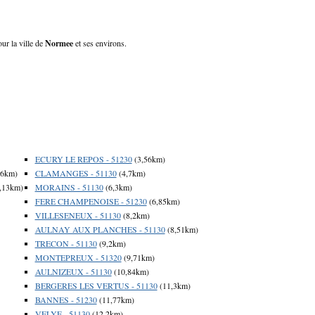
ur la ville de
Normee
et ses environs.
ECURY LE REPOS - 51230
(3,56km)
46km)
CLAMANGES - 51130
(4,7km)
,13km)
MORAINS - 51130
(6,3km)
FERE CHAMPENOISE - 51230
(6,85km)
VILLESENEUX - 51130
(8,2km)
AULNAY AUX PLANCHES - 51130
(8,51km)
TRECON - 51130
(9,2km)
MONTEPREUX - 51320
(9,71km)
AULNIZEUX - 51130
(10,84km)
BERGERES LES VERTUS - 51130
(11,3km)
BANNES - 51230
(11,77km)
VELYE - 51130
(12,2km)