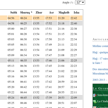
Angle
:
(?)
Subh
Shuruq *
Zhur
Asr
Maghrib
Isha
04:56
06:24
13:55
17:53
21:20
22:42
04:58
06:25
13:55
17:52
21:18
22:40
05:00
06:27
13:54
17:51
21:16
22:38
05:01
06:28
13:54
17:51
21:15
22:36
Article
05:03
06:30
13:54
17:50
21:13
22:34
05:05
06:31
13:54
17:49
21:11
22:32
Médine comme
05:07
06:32
13:54
17:48
21:09
22:29
Hajj : quelq
05:09
06:34
13:54
17:47
21:08
22:27
Hajj : 17 rai
05:11
06:35
13:53
17:46
21:06
22:25
le faire !
05:13
06:36
13:53
17:45
21:04
22:23
Des musulman
05:14
06:38
13:53
17:44
21:02
22:20
Musulman bl
05:16
06:39
13:53
17:43
21:01
22:18
2003-2013 – 
05:18
06:41
13:53
17:42
20:59
22:16
05:20
06:42
13:52
17:41
20:57
22:14
Le Guid
05:22
06:44
13:52
17:40
20:55
22:11
Sms4mus
05:24
06:45
13:52
17:39
20:53
22:09
La Citad
05:25
06:46
13:52
17:38
20:51
22:07
Calendri
05:27
06:48
13:51
17:37
20:49
22:04