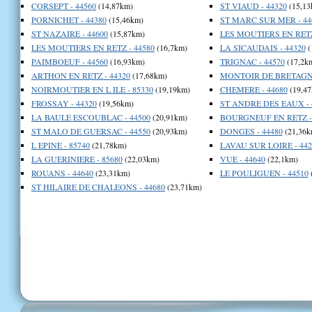
CORSEPT - 44560
(14,87km)
ST VIAUD - 44320
(15,13
PORNICHET - 44380
(15,46km)
ST MARC SUR MER - 44
ST NAZAIRE - 44600
(15,87km)
LES MOUTIERS EN RETZ
LES MOUTIERS EN RETZ - 44580
(16,7km)
LA SICAUDAIS - 44320
(
PAIMBOEUF - 44560
(16,93km)
TRIGNAC - 44570
(17,2k
ARTHON EN RETZ - 44320
(17,68km)
MONTOIR DE BRETAGNE
NOIRMOUTIER EN L ILE - 85330
(19,19km)
CHEMERE - 44680
(19,47
FROSSAY - 44320
(19,56km)
ST ANDRE DES EAUX - 
LA BAULE ESCOUBLAC - 44500
(20,91km)
BOURGNEUF EN RETZ - 
ST MALO DE GUERSAC - 44550
(20,93km)
DONGES - 44480
(21,36k
L EPINE - 85740
(21,78km)
LAVAU SUR LOIRE - 442
LA GUERINIERE - 85680
(22,03km)
VUE - 44640
(22,1km)
ROUANS - 44640
(23,31km)
LE POULIGUEN - 44510
ST HILAIRE DE CHALEONS - 44680
(23,71km)