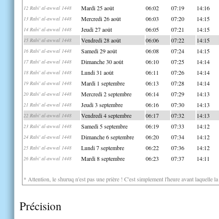
Mardi 25 août
06:02
07:19
14:16
12 Rabi' al-awwal 1448
Mercredi 26 août
06:03
07:20
14:15
13 Rabi' al-awwal 1448
Jeudi 27 août
06:05
07:21
14:15
14 Rabi' al-awwal 1448
Vendredi 28 août
06:06
07:22
14:15
15 Rabi' al-awwal 1448
Samedi 29 août
06:08
07:24
14:15
16 Rabi' al-awwal 1448
Dimanche 30 août
06:10
07:25
14:14
17 Rabi' al-awwal 1448
Lundi 31 août
06:11
07:26
14:14
18 Rabi' al-awwal 1448
Mardi 1 septembre
06:13
07:28
14:14
19 Rabi' al-awwal 1448
Mercredi 2 septembre
06:14
07:29
14:13
20 Rabi' al-awwal 1448
Jeudi 3 septembre
06:16
07:30
14:13
21 Rabi' al-awwal 1448
Vendredi 4 septembre
06:17
07:32
14:13
22 Rabi' al-awwal 1448
Samedi 5 septembre
06:19
07:33
14:12
23 Rabi' al-awwal 1448
Dimanche 6 septembre
06:20
07:34
14:12
24 Rabi' al-awwal 1448
Lundi 7 septembre
06:22
07:36
14:12
25 Rabi' al-awwal 1448
Mardi 8 septembre
06:23
07:37
14:11
26 Rabi' al-awwal 1448
* Attention, le shuruq n'est pas une prière ! C'est simplement l'heure avant laquelle l
Précision