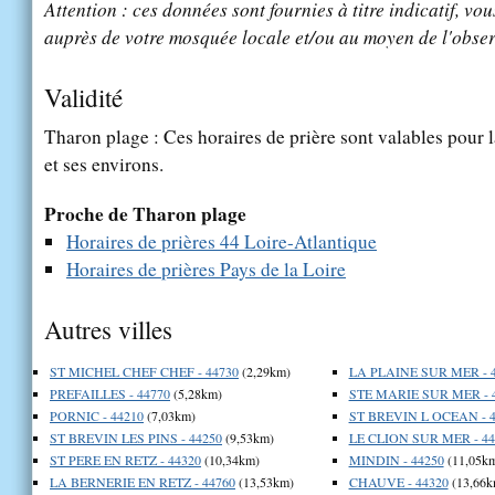
Attention : ces données sont fournies à titre indicatif, vou
auprès de votre mosquée locale et/ou au moyen de l'obser
Validité
Tharon plage : Ces horaires de prière sont valables pour l
et ses environs.
Proche de Tharon plage
Horaires de prières 44 Loire-Atlantique
Horaires de prières Pays de la Loire
Autres villes
ST MICHEL CHEF CHEF - 44730
(2,29km)
LA PLAINE SUR MER - 
PREFAILLES - 44770
(5,28km)
STE MARIE SUR MER - 
PORNIC - 44210
(7,03km)
ST BREVIN L OCEAN - 4
ST BREVIN LES PINS - 44250
(9,53km)
LE CLION SUR MER - 44
ST PERE EN RETZ - 44320
(10,34km)
MINDIN - 44250
(11,05k
LA BERNERIE EN RETZ - 44760
(13,53km)
CHAUVE - 44320
(13,66k