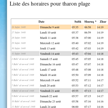
Liste des horaires pour tharon plage
Date
Subh
Shuruq *
Zhur
Dimanche 9 août
05:35
06:58
14:19
26 Safar 1448
Lundi 10 août
05:37
06:59
14:19
27 Safar 1448
Mardi 11 août
05:38
07:00
14:19
28 Safar 1448
Mercredi 12 août
05:40
07:02
14:19
29 Safar 1448
Jeudi 13 août
05:42
07:03
14:19
30 Safar 1448
Vendredi 14 août
05:43
07:04
14:18
31 Safar 1448
Samedi 15 août
05:45
07:05
14:18
2 Rabi' al-awwal 1448
Dimanche 16 août
05:47
07:07
14:18
3 Rabi' al-awwal 1448
Lundi 17 août
05:48
07:08
14:18
4 Rabi' al-awwal 1448
Mardi 18 août
05:50
07:09
14:18
5 Rabi' al-awwal 1448
Mercredi 19 août
05:52
07:11
14:17
6 Rabi' al-awwal 1448
Jeudi 20 août
05:53
07:12
14:17
7 Rabi' al-awwal 1448
Vendredi 21 août
05:55
07:13
14:17
8 Rabi' al-awwal 1448
Samedi 22 août
05:57
07:15
14:17
9 Rabi' al-awwal 1448
Dimanche 23 août
05:58
07:16
14:16
10 Rabi' al-awwal 1448
Lundi 24 août
06:00
07:17
14:16
11 Rabi' al-awwal 1448