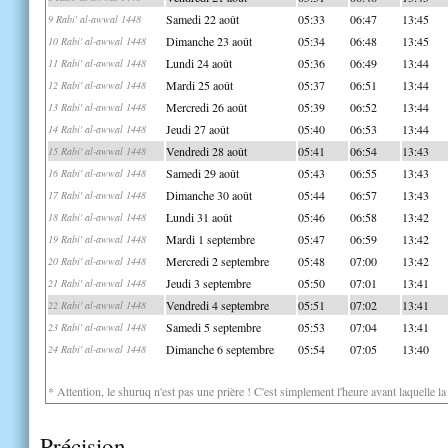
Samedi 22 août
05:33
06:47
13:45
9 Rabi' al-awwal 1448
Dimanche 23 août
05:34
06:48
13:45
10 Rabi' al-awwal 1448
Lundi 24 août
05:36
06:49
13:44
11 Rabi' al-awwal 1448
Mardi 25 août
05:37
06:51
13:44
12 Rabi' al-awwal 1448
Mercredi 26 août
05:39
06:52
13:44
13 Rabi' al-awwal 1448
Jeudi 27 août
05:40
06:53
13:44
14 Rabi' al-awwal 1448
Vendredi 28 août
05:41
06:54
13:43
15 Rabi' al-awwal 1448
Samedi 29 août
05:43
06:55
13:43
16 Rabi' al-awwal 1448
Dimanche 30 août
05:44
06:57
13:43
17 Rabi' al-awwal 1448
Lundi 31 août
05:46
06:58
13:42
18 Rabi' al-awwal 1448
Mardi 1 septembre
05:47
06:59
13:42
19 Rabi' al-awwal 1448
Mercredi 2 septembre
05:48
07:00
13:42
20 Rabi' al-awwal 1448
Jeudi 3 septembre
05:50
07:01
13:41
21 Rabi' al-awwal 1448
Vendredi 4 septembre
05:51
07:02
13:41
22 Rabi' al-awwal 1448
Samedi 5 septembre
05:53
07:04
13:41
23 Rabi' al-awwal 1448
Dimanche 6 septembre
05:54
07:05
13:40
24 Rabi' al-awwal 1448
* Attention, le shuruq n'est pas une prière ! C'est simplement l'heure avant laquelle l
Précision