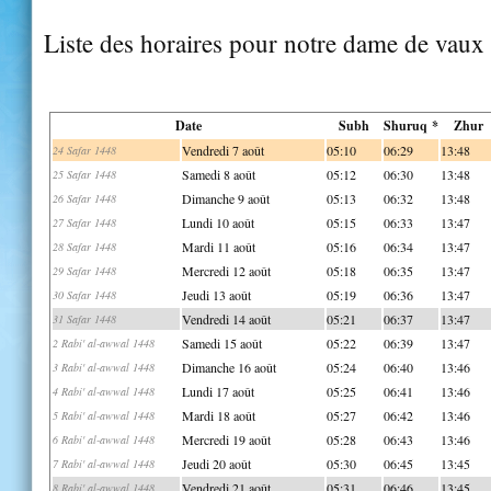
Liste des horaires pour notre dame de vaux
Date
Subh
Shuruq *
Zhur
Vendredi 7 août
05:10
06:29
13:48
24 Safar 1448
Samedi 8 août
05:12
06:30
13:48
25 Safar 1448
Dimanche 9 août
05:13
06:32
13:48
26 Safar 1448
Lundi 10 août
05:15
06:33
13:47
27 Safar 1448
Mardi 11 août
05:16
06:34
13:47
28 Safar 1448
Mercredi 12 août
05:18
06:35
13:47
29 Safar 1448
Jeudi 13 août
05:19
06:36
13:47
30 Safar 1448
Vendredi 14 août
05:21
06:37
13:47
31 Safar 1448
Samedi 15 août
05:22
06:39
13:47
2 Rabi' al-awwal 1448
Dimanche 16 août
05:24
06:40
13:46
3 Rabi' al-awwal 1448
Lundi 17 août
05:25
06:41
13:46
4 Rabi' al-awwal 1448
Mardi 18 août
05:27
06:42
13:46
5 Rabi' al-awwal 1448
Mercredi 19 août
05:28
06:43
13:46
6 Rabi' al-awwal 1448
Jeudi 20 août
05:30
06:45
13:45
7 Rabi' al-awwal 1448
Vendredi 21 août
05:31
06:46
13:45
8 Rabi' al-awwal 1448