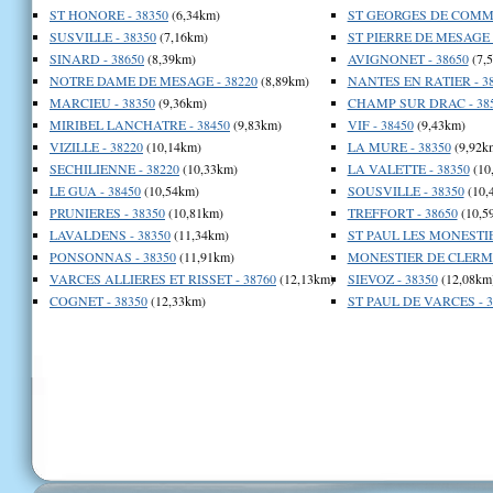
ST HONORE - 38350
(6,34km)
ST GEORGES DE COMMI
SUSVILLE - 38350
(7,16km)
ST PIERRE DE MESAGE -
SINARD - 38650
(8,39km)
AVIGNONET - 38650
(7,
NOTRE DAME DE MESAGE - 38220
(8,89km)
NANTES EN RATIER - 3
MARCIEU - 38350
(9,36km)
CHAMP SUR DRAC - 38
MIRIBEL LANCHATRE - 38450
(9,83km)
VIF - 38450
(9,43km)
VIZILLE - 38220
(10,14km)
LA MURE - 38350
(9,92k
SECHILIENNE - 38220
(10,33km)
LA VALETTE - 38350
(10
LE GUA - 38450
(10,54km)
SOUSVILLE - 38350
(10,
PRUNIERES - 38350
(10,81km)
TREFFORT - 38650
(10,5
LAVALDENS - 38350
(11,34km)
ST PAUL LES MONESTIE
PONSONNAS - 38350
(11,91km)
MONESTIER DE CLERMO
VARCES ALLIERES ET RISSET - 38760
(12,13km)
SIEVOZ - 38350
(12,08km
COGNET - 38350
(12,33km)
ST PAUL DE VARCES - 3