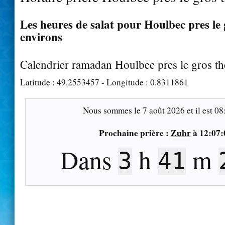
Les heures de salat pour Houlbec pres le g
environs
Calendrier ramadan Houlbec pres le gros th
Latitude :
49.2553457
- Longitude :
0.8311861
Nous sommes le
7 août 2026
et il est
08
Prochaine prière :
Zuhr
à
12:07:
Dans
h
m
3
41