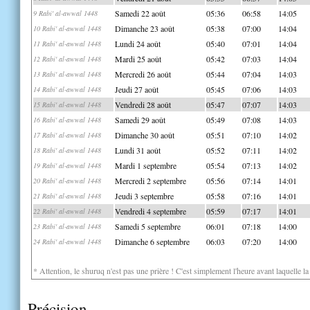
Samedi 22 août
05:36
06:58
14:05
9 Rabi' al-awwal 1448
Dimanche 23 août
05:38
07:00
14:04
10 Rabi' al-awwal 1448
Lundi 24 août
05:40
07:01
14:04
11 Rabi' al-awwal 1448
Mardi 25 août
05:42
07:03
14:04
12 Rabi' al-awwal 1448
Mercredi 26 août
05:44
07:04
14:03
13 Rabi' al-awwal 1448
Jeudi 27 août
05:45
07:06
14:03
14 Rabi' al-awwal 1448
Vendredi 28 août
05:47
07:07
14:03
15 Rabi' al-awwal 1448
Samedi 29 août
05:49
07:08
14:03
16 Rabi' al-awwal 1448
Dimanche 30 août
05:51
07:10
14:02
17 Rabi' al-awwal 1448
Lundi 31 août
05:52
07:11
14:02
18 Rabi' al-awwal 1448
Mardi 1 septembre
05:54
07:13
14:02
19 Rabi' al-awwal 1448
Mercredi 2 septembre
05:56
07:14
14:01
20 Rabi' al-awwal 1448
Jeudi 3 septembre
05:58
07:16
14:01
21 Rabi' al-awwal 1448
Vendredi 4 septembre
05:59
07:17
14:01
22 Rabi' al-awwal 1448
Samedi 5 septembre
06:01
07:18
14:00
23 Rabi' al-awwal 1448
Dimanche 6 septembre
06:03
07:20
14:00
24 Rabi' al-awwal 1448
* Attention, le shuruq n'est pas une prière ! C'est simplement l'heure avant laquelle l
Précision