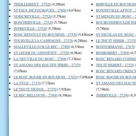
THEILLEMENT - 27520
(4,28km)
BERVILLE EN ROUMOIS 
ST PAUL DE FOURQUES - 27800
(4,67km)
BONNEVILLE APTOT - 2
VOISCREVILLE - 27520
(5,25km)
ST MESLIN DU BOSC - 
BOSCHERVILLE - 27520
(5,78km)
BOURGTHEROULDE INFR
INFREVILLE - 27520
(5,78km)
(5,78km)
BOSC RENOULT EN ROUMOIS - 27520
(5,85km)
ST NICOLAS DU BOSC -
TOURVILLE LA CAMPAGNE - 27370
(6,28km)
LE THUIT SIMER - 2737
MALLEVILLE SUR LE BEC - 27800
(6,53km)
BOSNORMAND - 27670
ST LEGER DU GENNETEY - 27520
(6,9km)
BOSROBERT - 27800
(6,
LA NEUVILLE DU BOSC - 27890
(7,33km)
BOSC BENARD COMMIN 
ST AMAND DES HAUTES TERRE - 27370
THUIT HEBERT - 27520
(
(7,65km)
BOSC BENARD CRESCY 
LE BOSC ROGER EN ROUMOIS - 27670
(7,69km)
BOSC ROGER EN ROUMO
LA PYLE - 27370
(7,72km)
ST AMAND DES HAUTES
LE THUIT SIGNOL - 27370
(7,92km)
(7,74km)
LE BEC HELLOUIN - 27800
(8,39km)
THIERVILLE - 27290
(8,3