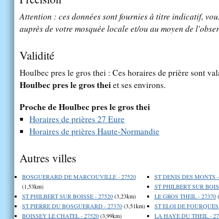
Attention : ces données sont fournies à titre indicatif, vou
auprès de votre mosquée locale et/ou au moyen de l'obser
Validité
Houlbec pres le gros thei : Ces horaires de prière sont val
Houlbec pres le gros thei
et ses environs.
Proche de Houlbec pres le gros thei
Horaires de prières 27 Eure
Horaires de prières Haute-Normandie
Autres villes
BOSGUERARD DE MARCOUVILLE - 27520
ST DENIS DES MONTS -
(1,53km)
ST PHILBERT SUR BOISS
ST PHILBERT SUR BOISSE - 27520
(3,23km)
LE GROS THEIL - 27370
(
ST PIERRE DU BOSGUERARD - 27370
(3,51km)
ST ELOI DE FOURQUES 
BOISSEY LE CHATEL - 27520
(3,99km)
LA HAYE DU THEIL - 27