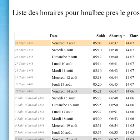
Liste des horaires pour houlbec pres le gros
Date
Subh
Shuruq *
Zhur
Vendredi 7 août
05:08
06:37
14:07
24 Safar 1448
Samedi 8 août
05:10
06:38
14:07
25 Safar 1448
Dimanche 9 août
05:12
06:40
14:07
26 Safar 1448
Lundi 10 août
05:14
06:41
14:07
27 Safar 1448
Mardi 11 août
05:16
06:43
14:07
28 Safar 1448
Mercredi 12 août
05:18
06:44
14:07
29 Safar 1448
Jeudi 13 août
05:20
06:45
14:07
30 Safar 1448
Vendredi 14 août
05:21
06:47
14:06
31 Safar 1448
Samedi 15 août
05:23
06:48
14:06
2 Rabi' al-awwal 1448
Dimanche 16 août
05:25
06:50
14:06
3 Rabi' al-awwal 1448
Lundi 17 août
05:27
06:51
14:06
4 Rabi' al-awwal 1448
Mardi 18 août
05:29
06:53
14:06
5 Rabi' al-awwal 1448
Mercredi 19 août
05:31
06:54
14:05
6 Rabi' al-awwal 1448
Jeudi 20 août
05:33
06:55
14:05
7 Rabi' al-awwal 1448
Vendredi 21 août
05:35
06:57
14:05
8 Rabi' al-awwal 1448